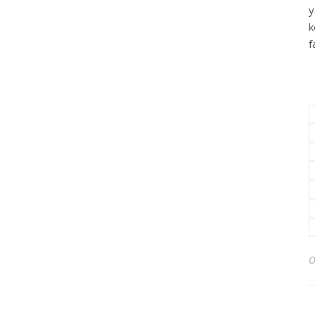
y
k
f
O