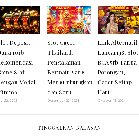
lot Deposit
Slot Gacor
Link Alternatif
Dana 10rb:
Thailand:
Lancar138: Slot
Rekomendasi
Pengalaman
BCA 5rb Tanpa
Game Slot
Bermain yang
Potongan,
dengan Modal
Menguntungkan
Gacor Setiap
Minimal
dan Seru
Hari!
ei 22, 2025
Desember 22, 2024
Oktober 18, 2024
TINGGALKAN BALASAN