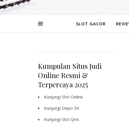
SLOT GACOR
REVIE
Kumpulan Situs Judi
Online Resmi &
Terpercaya 2025
Kunjungi
Slot Online
Kunjungi
Depo 5K
Kunjungi
Slot Qris