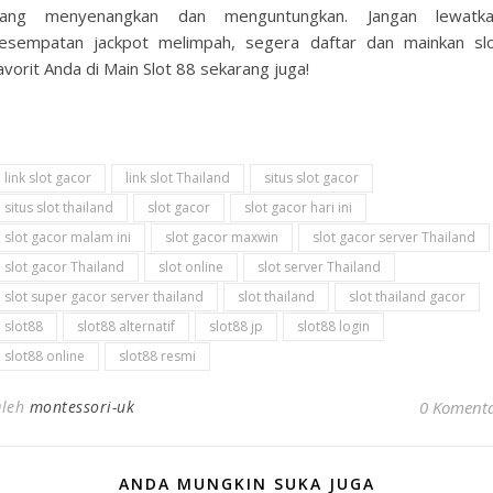
ang menyenangkan dan menguntungkan. Jangan lewatk
esempatan jackpot melimpah, segera daftar dan mainkan sl
avorit Anda di Main Slot 88 sekarang juga!
link slot gacor
link slot Thailand
situs slot gacor
situs slot thailand
slot gacor
slot gacor hari ini
slot gacor malam ini
slot gacor maxwin
slot gacor server Thailand
slot gacor Thailand
slot online
slot server Thailand
slot super gacor server thailand
slot thailand
slot thailand gacor
slot88
slot88 alternatif
slot88 jp
slot88 login
slot88 online
slot88 resmi
leh
montessori-uk
0 Koment
ANDA MUNGKIN SUKA JUGA