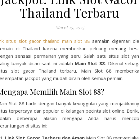
Thailand Terbaru
Maret 15, 2025
ink situs slot gacor thailand main slot 88
semakin digemari ol
emain di Thailand karena memberikan peluang menang bes
engan sensasi permainan yang seru. Salah satu situs slot ya
aling banyak dicari saat ini adalah
Main Slot 88
. Dikenal sebag
itus slot gacor Thailand terbaru, Main Slot 88 memberik
esempatan jackpot yang mudah diraih oleh semua pemain.
Mengapa Memilih Main Slot 88?
ain Slot 88 hadir dengan banyak keunggulan yang menjadikann
itus terpercaya dan populer di kalangan pecinta slot online. Berik
adalah beberapa alasan mengapa Anda harus mencob
eruntungan di situs ini:
Link Slot Gacor Terbaru dan Aman
Main Slot 88 menyediaka