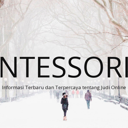
NTESSORI
Informasi Terbaru dan Terpercaya tentang Judi Online