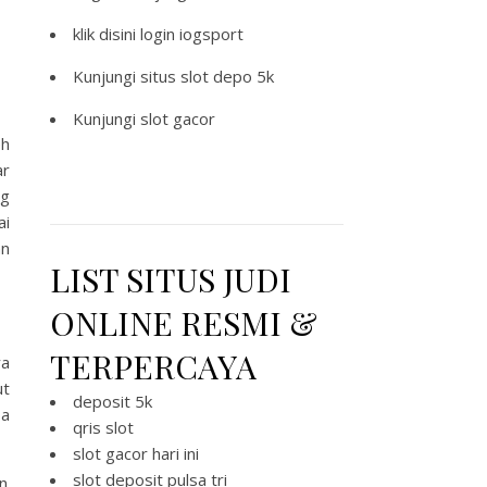
klik disini
login iogsport
Kunjungi
situs slot depo 5k
Kunjungi
slot gacor
eh
ar
ng
ai
an
LIST SITUS JUDI
ONLINE RESMI &
TERPERCAYA
ya
ut
deposit 5k
a
qris slot
slot gacor hari ini
slot deposit pulsa tri
n