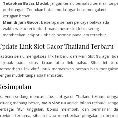
Tetapkan Batas Modal:
Jangan terlalu bernafsu bermain tanp
perhitungan. Tentukan batas modal agar tidak mengalami
kerugian besar.
Main di Jam Gacor:
Beberapa pemain percaya bahwa ada
waktu-waktu tertentu di mana mesin slot lebih sering
memberikan jackpot. Cobalah bermain pada jam tersebut.
Update Link Slot Gacor Thailand Terbaru
astikan selalu mengakses link terbaru dari Main Slot 88 agar tid
erjebak pada situs tiruan atau link palsu. Situs ini ter
emperbarui link aktif untuk memastikan pemain bisa mengaks
engan mudah tanpa ada hambatan.
Kesimpulan
ika Anda sedang mencari situs slot gacor Thailand terbaru deng
eluang menang besar,
Main Slot 88
adalah pilihan terbaik. Deng
erbagai fitur unggulan, bonus melimpah, dan permainan da
rovider ternama, situs ini siap memberikan pengalaman berma