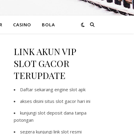
R
CASINO
BOLA
LINK AKUN VIP
SLOT GACOR
TERUPDATE
Daftar sekarang
engine slot apk
akses disini
situs slot gacor hari ini
kunjungi
slot deposit dana tanpa
potongan
segera kunjungi
link slot resmi