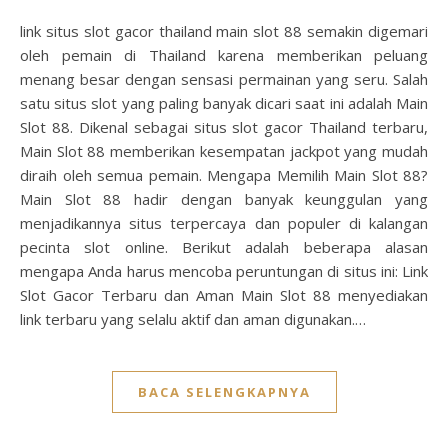
link situs slot gacor thailand main slot 88 semakin digemari
oleh pemain di Thailand karena memberikan peluang
menang besar dengan sensasi permainan yang seru. Salah
satu situs slot yang paling banyak dicari saat ini adalah Main
Slot 88. Dikenal sebagai situs slot gacor Thailand terbaru,
Main Slot 88 memberikan kesempatan jackpot yang mudah
diraih oleh semua pemain. Mengapa Memilih Main Slot 88?
Main Slot 88 hadir dengan banyak keunggulan yang
menjadikannya situs terpercaya dan populer di kalangan
pecinta slot online. Berikut adalah beberapa alasan
mengapa Anda harus mencoba peruntungan di situs ini: Link
Slot Gacor Terbaru dan Aman Main Slot 88 menyediakan
link terbaru yang selalu aktif dan aman digunakan.…
BACA SELENGKAPNYA