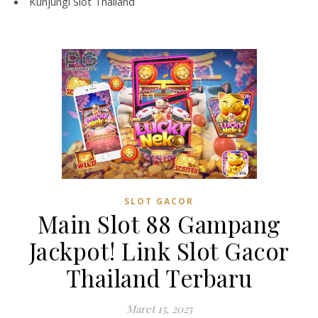
Kunjungi
Slot Thailand
SLOT GACOR
Main Slot 88 Gampang
Jackpot! Link Slot Gacor
Thailand Terbaru
Maret 15, 2025