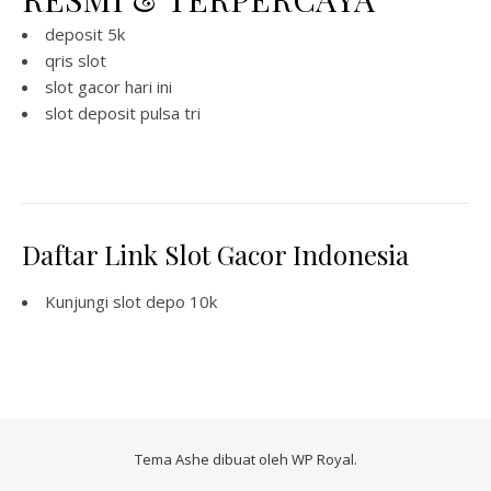
deposit 5k
qris slot
slot gacor hari ini
slot deposit pulsa tri
Daftar Link Slot Gacor Indonesia
Kunjungi
slot depo 10k
Tema Ashe dibuat oleh
WP Royal
.