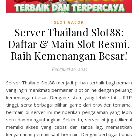
SLOT GACOR
Server Thailand Slot88:
Daftar & Main Slot Resmi,
Raih Kemenangan Besar!
Februari 26, 2025
Server Thailand Slot88 menjadi pilihan terbaik bagi pemain
yang ingin menikmati permainan slot online dengan peluang
kemenangan besar. Dengan sistem yang lebih stabil, RTP
tinggi, serta berbagai pilihan game dari provider ternama,
bermain di server ini memberikan pengalaman yang lebih
seru dan menguntungkan. Selain itu, server ini juga dikenal
memiliki akses yang cepat dan tanpa lag, memastikan
kenyamanan pemain saat bermain. Dengan berbagai bonus