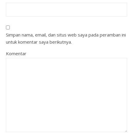
Simpan nama, email, dan situs web saya pada peramban ini
untuk komentar saya berikutnya.
Komentar