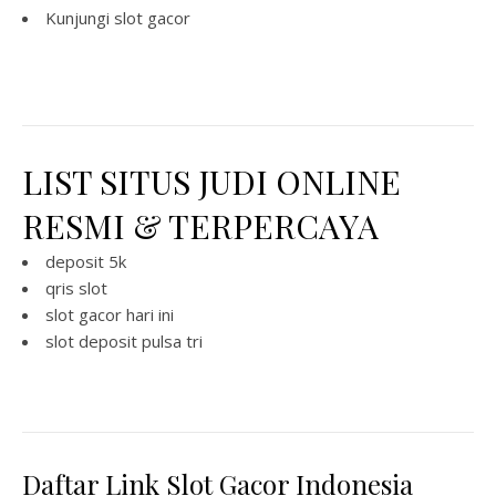
Kunjungi
slot gacor
LIST SITUS JUDI ONLINE
RESMI & TERPERCAYA
deposit 5k
qris slot
slot gacor hari ini
slot deposit pulsa tri
Daftar Link Slot Gacor Indonesia