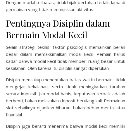
Dengan modal terbatas, tidak bijak bertahan terlalu lama di
permainan yang tidak menunjukkan aktivitas.
Pentingnya Disiplin dalam
Bermain Modal Kecil
Selain strategi teknis, faktor psikologis memainkan peran
besar dalam memaksimalkan modal kecil. Pemain harus
sadar bahwa modal kecil tidak memberi ruang besar untuk
kesalahan. Oleh karena itu disiplin sangat diperlukan.
Disiplin mencakup menentukan batas waktu bermain, tidak
mengejar kekalahan, serta tidak meningkatkan taruhan
secara impulsif. Jika modal habis, keputusan terbaik adalah
berhenti, bukan melakukan deposit berulang kali. Permainan
slot sebaiknya dijadikan hiburan, bukan beban mental atau
finansial.
Disiplin juga berarti menerima bahwa modal kecil memiliki