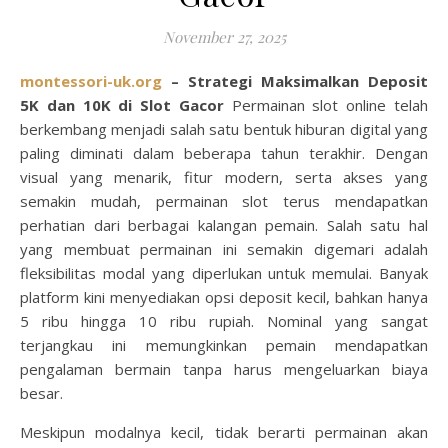
November 27, 2025
montessori-uk.org
– Strategi Maksimalkan Deposit
5K dan 10K di Slot Gacor
Permainan slot online telah
berkembang menjadi salah satu bentuk hiburan digital yang
paling diminati dalam beberapa tahun terakhir. Dengan
visual yang menarik, fitur modern, serta akses yang
semakin mudah, permainan slot terus mendapatkan
perhatian dari berbagai kalangan pemain. Salah satu hal
yang membuat permainan ini semakin digemari adalah
fleksibilitas modal yang diperlukan untuk memulai. Banyak
platform kini menyediakan opsi deposit kecil, bahkan hanya
5 ribu hingga 10 ribu rupiah. Nominal yang sangat
terjangkau ini memungkinkan pemain mendapatkan
pengalaman bermain tanpa harus mengeluarkan biaya
besar.
Meskipun modalnya kecil, tidak berarti permainan akan