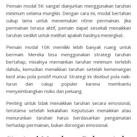
Pemain modal 5K sangat dianjurkan menggunakan taruhan
minimum selama mungkin. Dengan cara ini, modal bertahan
cukup lama untuk menemukan ritme permainan. Jika
permainan terasa aktif, pemain dapat sesekali menaikkan
taruhan sedikit untuk melihat apakah hasilnya meningkat.
Pemain modal 10K memiliki lebih banyak ruang untuk
bermain. Mereka bisa menggunakan strategi taruhan
bertahap, misalnya memainkan taruhan minimum terlebih
dahulu, kemudian menaikkan taruhan setelah kemenangan
kecil atau pola positif muncul. Strategi ini disebut pola naik-
turun dan cukup populer karena membantu
menyeimbangkan risiko dan peluang.
Penting untuk tidak menaikkan taruhan secara emosional,
terutama setelah kekalahan. Keputusan menaikkan atau
menurunkan taruhan harus berdasarkan pengamatan
terhadap permainan, bukan dorongan emosional.