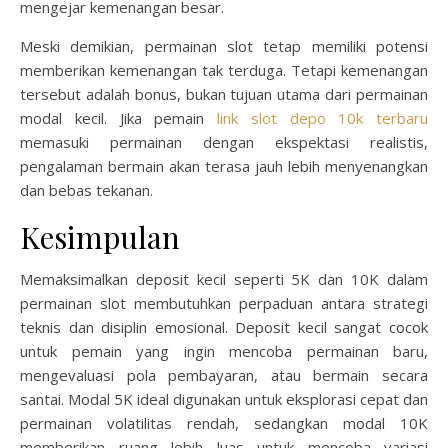
mengejar kemenangan besar.
Meski demikian, permainan slot tetap memiliki potensi
memberikan kemenangan tak terduga. Tetapi kemenangan
tersebut adalah bonus, bukan tujuan utama dari permainan
modal kecil. Jika pemain
link slot depo 10k terbaru
memasuki permainan dengan ekspektasi realistis,
pengalaman bermain akan terasa jauh lebih menyenangkan
dan bebas tekanan.
Kesimpulan
Memaksimalkan deposit kecil seperti 5K dan 10K dalam
permainan slot membutuhkan perpaduan antara strategi
teknis dan disiplin emosional. Deposit kecil sangat cocok
untuk pemain yang ingin mencoba permainan baru,
mengevaluasi pola pembayaran, atau bermain secara
santai. Modal 5K ideal digunakan untuk eksplorasi cepat dan
permainan volatilitas rendah, sedangkan modal 10K
memberikan ruang lebih luas untuk mencoba variasi