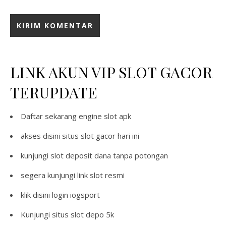
LINK AKUN VIP SLOT GACOR
TERUPDATE
Daftar sekarang
engine slot apk
akses disini
situs slot gacor hari ini
kunjungi
slot deposit dana tanpa potongan
segera kunjungi
link slot resmi
klik disini
login iogsport
Kunjungi
situs slot depo 5k