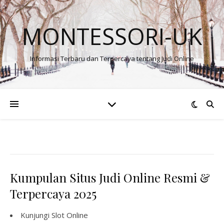
MONTESSORI-UK
Informasi Terbaru dan Terpercaya tentang Judi Online
Kumpulan Situs Judi Online Resmi &
Terpercaya 2025
Kunjungi
Slot Online