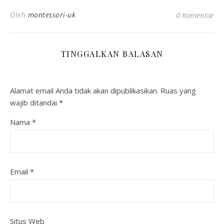
Oleh
montessori-uk
0 Komentar
TINGGALKAN BALASAN
Alamat email Anda tidak akan dipublikasikan.
Ruas yang
wajib ditandai
*
Nama
*
Email
*
Situs Web