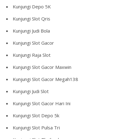
Kunjungi
Depo 5K
Kunjungi
Slot Qris
Kunjungi
Judi Bola
Kunjungi
Slot Gacor
Kunjungi
Raja Slot
Kunjungi
Slot Gacor Maxwin
Kunjungi
Slot Gacor Megah138
Kunjungi
Judi Slot
Kunjungi
Slot Gacor Hari Ini
Kunjungi
Slot Depo 5k
Kunjungi
Slot Pulsa Tri