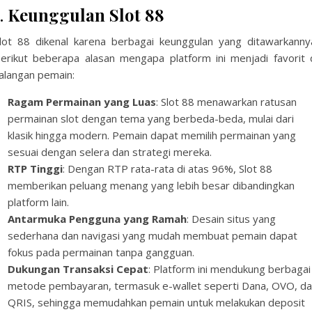
1.
Keunggulan Slot 88
lot 88 dikenal karena berbagai keunggulan yang ditawarkanny
erikut beberapa alasan mengapa platform ini menjadi favorit 
alangan pemain:
Ragam Permainan yang Luas
: Slot 88 menawarkan ratusan
permainan slot dengan tema yang berbeda-beda, mulai dari
klasik hingga modern. Pemain dapat memilih permainan yang
sesuai dengan selera dan strategi mereka.
RTP Tinggi
: Dengan RTP rata-rata di atas 96%, Slot 88
memberikan peluang menang yang lebih besar dibandingkan
platform lain.
Antarmuka Pengguna yang Ramah
: Desain situs yang
sederhana dan navigasi yang mudah membuat pemain dapat
fokus pada permainan tanpa gangguan.
Dukungan Transaksi Cepat
: Platform ini mendukung berbagai
metode pembayaran, termasuk e-wallet seperti Dana, OVO, d
QRIS, sehingga memudahkan pemain untuk melakukan deposit