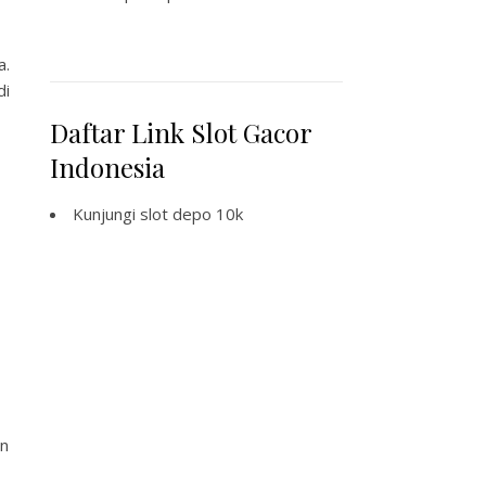
a.
di
Daftar Link Slot Gacor
Indonesia
Kunjungi
slot depo 10k
an