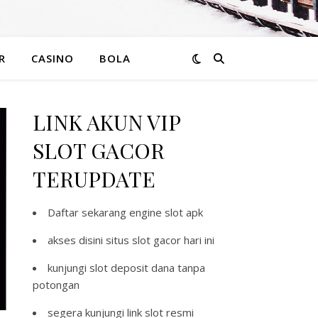
R
CASINO
BOLA
LINK AKUN VIP
SLOT GACOR
TERUPDATE
Daftar sekarang
engine slot apk
akses disini
situs slot gacor hari ini
kunjungi
slot deposit dana tanpa
potongan
segera kunjungi
link slot resmi