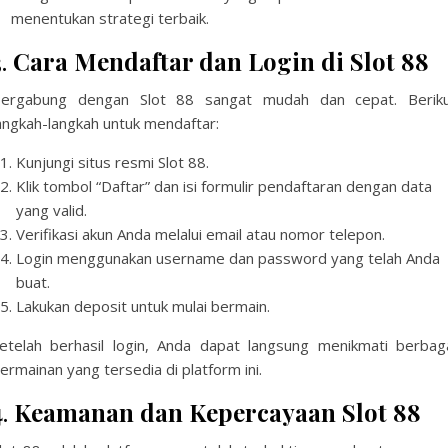
menentukan strategi terbaik.
3.
Cara Mendaftar dan Login di Slot 88
ergabung dengan Slot 88 sangat mudah dan cepat. Berik
angkah-langkah untuk mendaftar:
Kunjungi situs resmi Slot 88.
Klik tombol “Daftar” dan isi formulir pendaftaran dengan data
yang valid.
Verifikasi akun Anda melalui email atau nomor telepon.
Login menggunakan username dan password yang telah Anda
buat.
Lakukan deposit untuk mulai bermain.
etelah berhasil login, Anda dapat langsung menikmati berbag
ermainan yang tersedia di platform ini.
4.
Keamanan dan Kepercayaan Slot 88