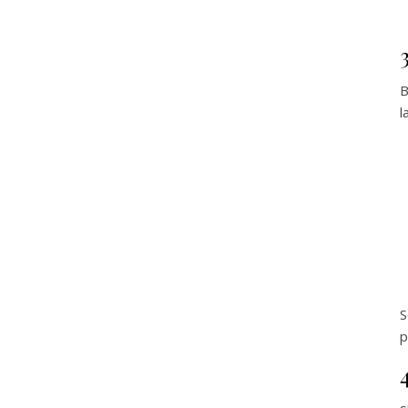
B
l
S
p