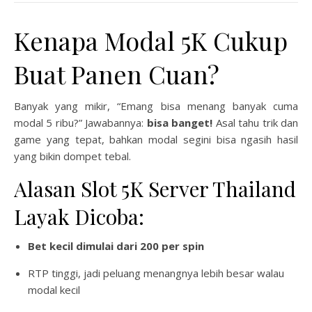
Kenapa Modal 5K Cukup
Buat Panen Cuan?
Banyak yang mikir, “Emang bisa menang banyak cuma
modal 5 ribu?” Jawabannya:
bisa banget!
Asal tahu trik dan
game yang tepat, bahkan modal segini bisa ngasih hasil
yang bikin dompet tebal.
Alasan Slot 5K Server Thailand
Layak Dicoba:
Bet kecil dimulai dari 200 per spin
RTP tinggi, jadi peluang menangnya lebih besar walau
modal kecil