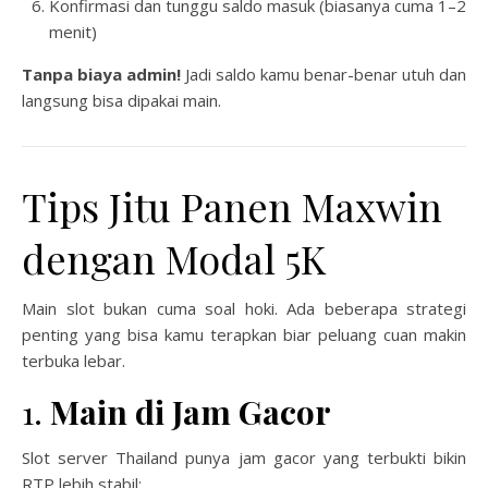
Konfirmasi dan tunggu saldo masuk (biasanya cuma 1–2
menit)
Tanpa biaya admin!
Jadi saldo kamu benar-benar utuh dan
langsung bisa dipakai main.
Tips Jitu Panen Maxwin
dengan Modal 5K
Main slot bukan cuma soal hoki. Ada beberapa strategi
penting yang bisa kamu terapkan biar peluang cuan makin
terbuka lebar.
1.
Main di Jam Gacor
Slot server Thailand punya jam gacor yang terbukti bikin
RTP lebih stabil: