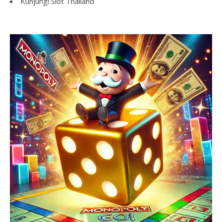
Kunjungi
Slot Thailand