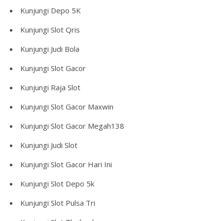
Kunjungi
Depo 5K
Kunjungi
Slot Qris
Kunjungi
Judi Bola
Kunjungi
Slot Gacor
Kunjungi
Raja Slot
Kunjungi
Slot Gacor Maxwin
Kunjungi
Slot Gacor Megah138
Kunjungi
Judi Slot
Kunjungi
Slot Gacor Hari Ini
Kunjungi
Slot Depo 5k
Kunjungi
Slot Pulsa Tri