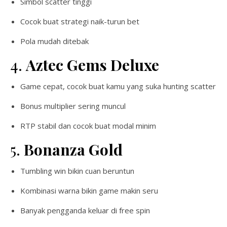
Simbol scatter tinggi
Cocok buat strategi naik-turun bet
Pola mudah ditebak
4.
Aztec Gems Deluxe
Game cepat, cocok buat kamu yang suka hunting scatter
Bonus multiplier sering muncul
RTP stabil dan cocok buat modal minim
5.
Bonanza Gold
Tumbling win bikin cuan beruntun
Kombinasi warna bikin game makin seru
Banyak pengganda keluar di free spin