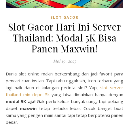
SLOT GACOR
Slot Gacor Hari Ini Server
Thailand: Modal 5K Bisa
Panen Maxwin!
Mei 19, 2025
Dunia slot online makin berkembang dan jadi favorit para
pencari cuan instan. Tapi tahu nggak sih, tren terbaru yang
lagi naik daun di kalangan pecinta slot? Yap,
slot server
thailand min depo 5k
yang bisa dimainkan hanya dengan
modal 5K aja!
Gak perlu keluar banyak uang, tapi peluang
dapet
maxwin
tetap terbuka lebar. Cocok banget buat
kamu yang pengen main santai tapi tetap berpotensi panen
besar.