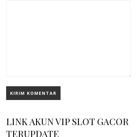
LINK AKUN VIP SLOT GACOR
TERUPDATE