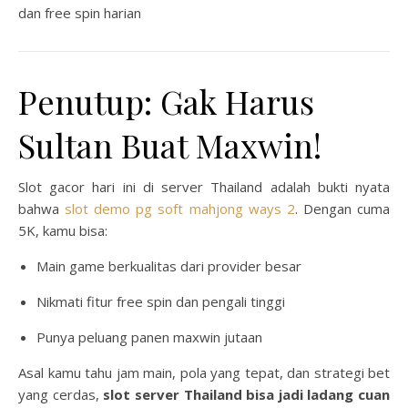
dan free spin harian
Penutup: Gak Harus
Sultan Buat Maxwin!
Slot gacor hari ini di server Thailand adalah bukti nyata
bahwa
slot demo pg soft mahjong ways 2
. Dengan cuma
5K, kamu bisa:
Main game berkualitas dari provider besar
Nikmati fitur free spin dan pengali tinggi
Punya peluang panen maxwin jutaan
Asal kamu tahu jam main, pola yang tepat, dan strategi bet
yang cerdas,
slot server Thailand bisa jadi ladang cuan