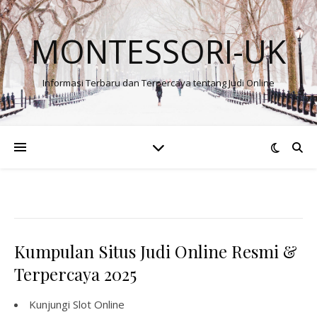
MONTESSORI-UK
Informasi Terbaru dan Terpercaya tentang Judi Online
Kumpulan Situs Judi Online Resmi &
Terpercaya 2025
Kunjungi
Slot Online