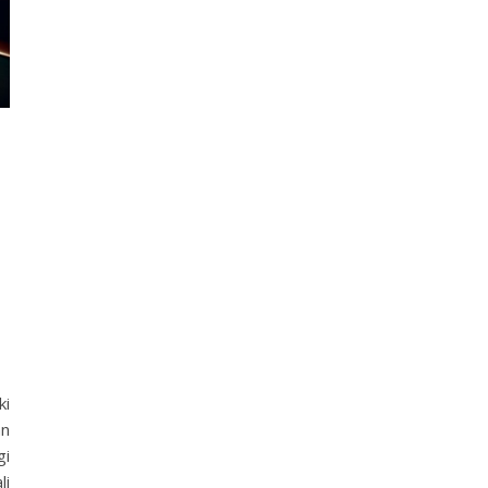
ki
an
gi
li