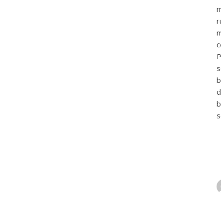
m
r
m
c
P
s
b
d
b
s