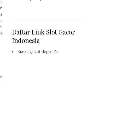
ni
un
ta
di
as
Daftar Link Slot Gacor
ik
Indonesia
Kunjungi
slot depo 10k
ar