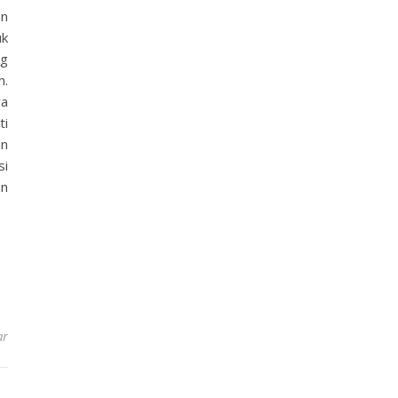
an
uk
ng
n.
wa
ti
an
si
an
ar