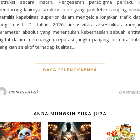
nstruksi secara instan. Pergeseran paradigma perilaku i
endorong lahirnya struktur kode yang jauh lebih ramping nam
emiliki kapabilitas superior dalam mengelola lonjakan trafik da
ang masif. Di tahun 2026, inklusivitas aksesibilitas menja
arameter absolut yang menentukan keberhasilan sebuah entit
igital dalam membangun reputasi jangka panjang di mata publ
ang kian selektif terhadap kualitas…
BACA SELENGKAPNYA
montessori-uk
0 Koment
ANDA MUNGKIN SUKA JUGA