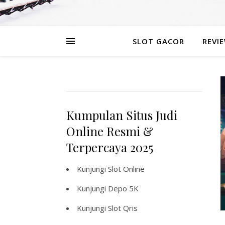
SLOT GACOR
REVIE
Kumpulan Situs Judi
Online Resmi &
Terpercaya 2025
Kunjungi
Slot Online
Kunjungi
Depo 5K
Kunjungi
Slot Qris