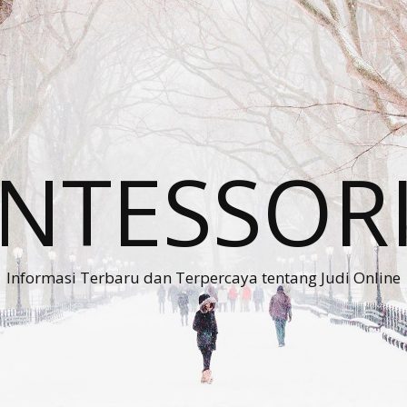
NTESSORI
Informasi Terbaru dan Terpercaya tentang Judi Online