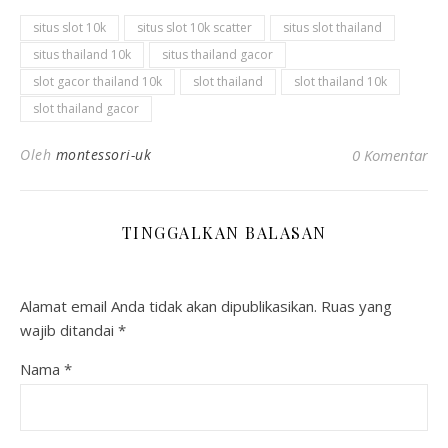
situs slot 10k
situs slot 10k scatter
situs slot thailand
situs thailand 10k
situs thailand gacor
slot gacor thailand 10k
slot thailand
slot thailand 10k
slot thailand gacor
Oleh
montessori-uk
0 Komentar
TINGGALKAN BALASAN
Alamat email Anda tidak akan dipublikasikan.
Ruas yang
wajib ditandai
*
Nama
*