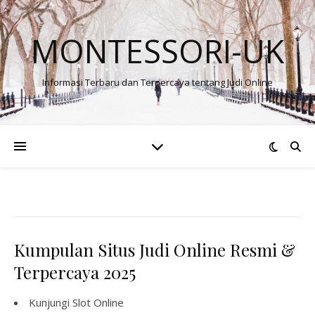
MONTESSORI-UK
Informasi Terbaru dan Terpercaya tentang Judi Online
Kumpulan Situs Judi Online Resmi &
Terpercaya 2025
Kunjungi
Slot Online