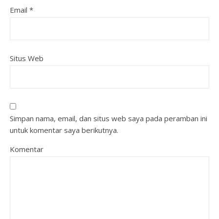
Email
*
Situs Web
Simpan nama, email, dan situs web saya pada peramban ini
untuk komentar saya berikutnya.
Komentar