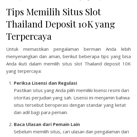
Tips Memilih Situs Slot
Thailand Deposit 10K yang
Terpercaya
Untuk memastikan pengalaman bermain Anda lebih
menyenangkan dan aman, berikut beberapa tips yang bisa
Anda ikuti dalam memilih situs slot Thailand deposit 10K
yang terpercaya:
Periksa Lisensi dan Regulasi
Pastikan situs yang Anda pilih memiliki lisensi resmi dari
otoritas perjudian yang sah. Lisensi ini menjamin bahwa
situs tersebut beroperasi dengan standar yang ketat
dan adil bagi para pemain.
Baca Ulasan dari Pemain Lain
Sebelum memilih situs, cari ulasan dan pengalaman dari