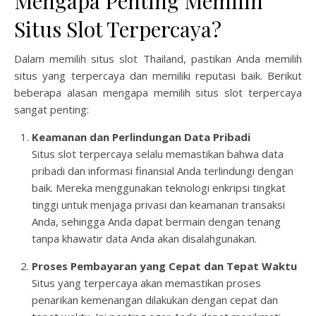
Mengapa Penting Memilih
Situs Slot Terpercaya?
Dalam memilih situs slot Thailand, pastikan Anda memilih
situs yang terpercaya dan memiliki reputasi baik. Berikut
beberapa alasan mengapa memilih situs slot terpercaya
sangat penting:
Keamanan dan Perlindungan Data Pribadi
Situs slot terpercaya selalu memastikan bahwa data
pribadi dan informasi finansial Anda terlindungi dengan
baik. Mereka menggunakan teknologi enkripsi tingkat
tinggi untuk menjaga privasi dan keamanan transaksi
Anda, sehingga Anda dapat bermain dengan tenang
tanpa khawatir data Anda akan disalahgunakan.
Proses Pembayaran yang Cepat dan Tepat Waktu
Situs yang terpercaya akan memastikan proses
penarikan kemenangan dilakukan dengan cepat dan