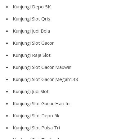
Kunjungi
Depo 5K
Kunjungi
Slot Qris
Kunjungi
Judi Bola
Kunjungi
Slot Gacor
Kunjungi
Raja Slot
Kunjungi
Slot Gacor Maxwin
Kunjungi
Slot Gacor Megah138
Kunjungi
Judi Slot
Kunjungi
Slot Gacor Hari Ini
Kunjungi
Slot Depo 5k
Kunjungi
Slot Pulsa Tri