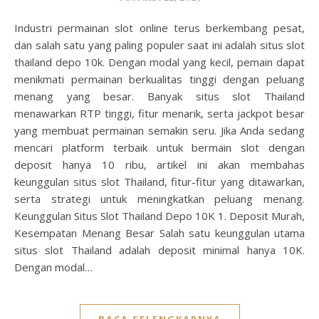
Industri permainan slot online terus berkembang pesat,
dan salah satu yang paling populer saat ini adalah situs slot
thailand depo 10k. Dengan modal yang kecil, pemain dapat
menikmati permainan berkualitas tinggi dengan peluang
menang yang besar. Banyak situs slot Thailand
menawarkan RTP tinggi, fitur menarik, serta jackpot besar
yang membuat permainan semakin seru. Jika Anda sedang
mencari platform terbaik untuk bermain slot dengan
deposit hanya 10 ribu, artikel ini akan membahas
keunggulan situs slot Thailand, fitur-fitur yang ditawarkan,
serta strategi untuk meningkatkan peluang menang.
Keunggulan Situs Slot Thailand Depo 10K 1. Deposit Murah,
Kesempatan Menang Besar Salah satu keunggulan utama
situs slot Thailand adalah deposit minimal hanya 10K.
Dengan modal…