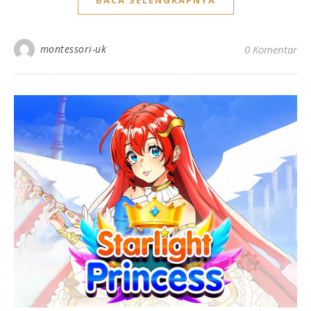
BACA SELENGKAPNYA
montessori-uk
0 Komentar