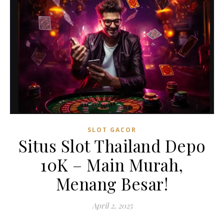
SLOT GACOR
Situs Slot Thailand Depo
10K – Main Murah,
Menang Besar!
April 2, 2025