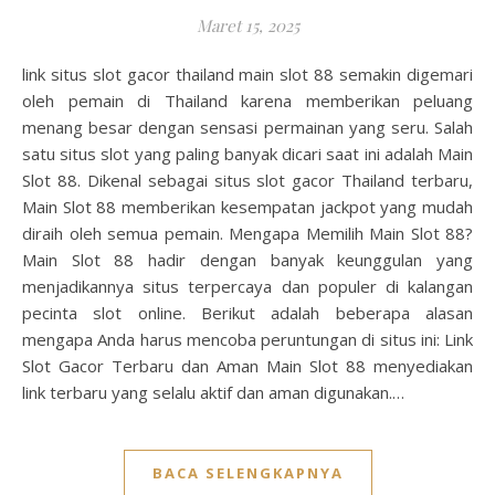
Maret 15, 2025
link situs slot gacor thailand main slot 88 semakin digemari
oleh pemain di Thailand karena memberikan peluang
menang besar dengan sensasi permainan yang seru. Salah
satu situs slot yang paling banyak dicari saat ini adalah Main
Slot 88. Dikenal sebagai situs slot gacor Thailand terbaru,
Main Slot 88 memberikan kesempatan jackpot yang mudah
diraih oleh semua pemain. Mengapa Memilih Main Slot 88?
Main Slot 88 hadir dengan banyak keunggulan yang
menjadikannya situs terpercaya dan populer di kalangan
pecinta slot online. Berikut adalah beberapa alasan
mengapa Anda harus mencoba peruntungan di situs ini: Link
Slot Gacor Terbaru dan Aman Main Slot 88 menyediakan
link terbaru yang selalu aktif dan aman digunakan.…
BACA SELENGKAPNYA