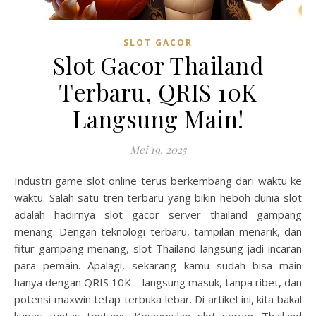
SLOT GACOR
Slot Gacor Thailand
Terbaru, QRIS 10K
Langsung Main!
Mei 19, 2025
Industri game slot online terus berkembang dari waktu ke
waktu. Salah satu tren terbaru yang bikin heboh dunia slot
adalah hadirnya slot gacor server thailand gampang
menang. Dengan teknologi terbaru, tampilan menarik, dan
fitur gampang menang, slot Thailand langsung jadi incaran
para pemain. Apalagi, sekarang kamu sudah bisa main
hanya dengan QRIS 10K—langsung masuk, tanpa ribet, dan
potensi maxwin tetap terbuka lebar. Di artikel ini, kita bakal