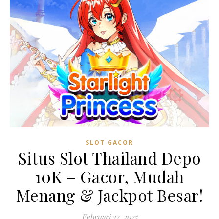
SLOT GACOR
Situs Slot Thailand Depo
10K – Gacor, Mudah
Menang & Jackpot Besar!
Februari 22, 2025