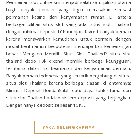
Permainan slot online kini menjadi salah satu pilihan utama
bagi banyak pemain yang ingin merasakan sensasi
permainan kasino dari kenyamanan rumah. Di antara
berbagai pilihan situs slot yang ada, situs slot Thailand
dengan minimal deposit 10K menjadi favorit banyak pemain
karena menawarkan kemudahan untuk bermain dengan
modal kecil namun berpotensi mendapatkan kemenangan
besar. Mengapa Memilih Situs Slot Thailand? situs slot
thailand depo 10k dikenal memiliki berbagai keunggulan,
terutama dalam hal keamanan dan kenyamanan bermain.
Banyak pemain Indonesia yang tertarik bergabung di situs-
situs slot Thailand karena berbagai alasan, di antaranya:
Minimal Deposit RendahSalah satu daya tarik utama dari
situs slot Thailand adalah sistem deposit yang terjangkau.
Dengan hanya deposit sebesar 10K,…
BACA SELENGKAPNYA