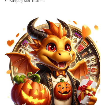
Kunjungi
Slot Thailand