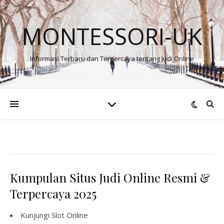
MONTESSORI-UK
Informasi Terbaru dan Terpercaya tentang Judi Online
Kumpulan Situs Judi Online Resmi &
Terpercaya 2025
Kunjungi
Slot Online