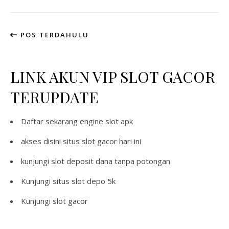
POS TERDAHULU
LINK AKUN VIP SLOT GACOR
TERUPDATE
Daftar sekarang
engine slot apk
akses disini
situs slot gacor hari ini
kunjungi
slot deposit dana tanpa potongan
Kunjungi
situs slot depo 5k
Kunjungi
slot gacor