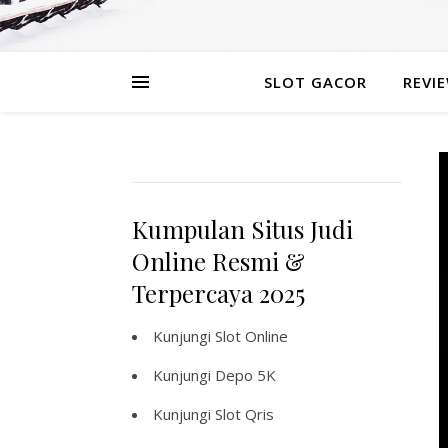
SLOT GACOR
REVIE
Kumpulan Situs Judi
Online Resmi &
Terpercaya 2025
Kunjungi
Slot Online
Kunjungi
Depo 5K
Kunjungi
Slot Qris