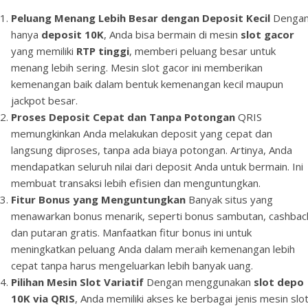
Peluang Menang Lebih Besar dengan Deposit Kecil
Denga
hanya
deposit 10K
, Anda bisa bermain di mesin
slot gacor
yang memiliki
RTP tinggi
, memberi peluang besar untuk
menang lebih sering. Mesin slot gacor ini memberikan
kemenangan baik dalam bentuk kemenangan kecil maupun
jackpot besar.
Proses Deposit Cepat dan Tanpa Potongan
QRIS
memungkinkan Anda melakukan deposit yang cepat dan
langsung diproses, tanpa ada biaya potongan. Artinya, Anda
mendapatkan seluruh nilai dari deposit Anda untuk bermain. Ini
membuat transaksi lebih efisien dan menguntungkan.
Fitur Bonus yang Menguntungkan
Banyak situs yang
menawarkan bonus menarik, seperti bonus sambutan, cashbac
dan putaran gratis. Manfaatkan fitur bonus ini untuk
meningkatkan peluang Anda dalam meraih kemenangan lebih
cepat tanpa harus mengeluarkan lebih banyak uang.
Pilihan Mesin Slot Variatif
Dengan menggunakan
slot depo
10K via QRIS
, Anda memiliki akses ke berbagai jenis mesin slot