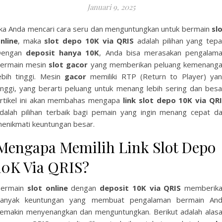
Januari 9, 2025
ika Anda mencari cara seru dan menguntungkan untuk bermain
sl
nline
, maka
slot depo 10K via QRIS
adalah pilihan yang tepa
Dengan
deposit hanya 10K
, Anda bisa merasakan pengalam
ermain mesin
slot gacor
yang memberikan peluang kemenang
ebih tinggi. Mesin
gacor
memiliki RTP (Return to Player) ya
inggi, yang berarti peluang untuk menang lebih sering dan besa
rtikel ini akan membahas mengapa
link slot depo 10K via QR
dalah pilihan terbaik bagi pemain yang ingin menang cepat d
enikmati keuntungan besar.
Mengapa Memilih Link Slot Depo
10K Via QRIS?
Bermain
slot online
dengan
deposit 10K via QRIS
memberika
anyak keuntungan yang membuat pengalaman bermain An
emakin menyenangkan dan menguntungkan. Berikut adalah alas