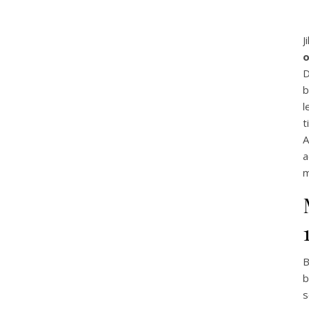
J
o
b
l
t
A
a
m
b
s