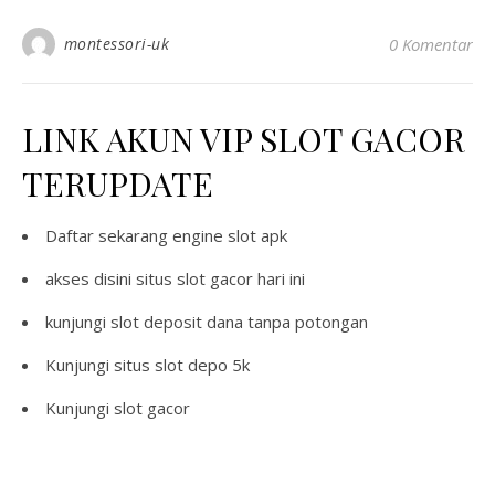
montessori-uk
0 Komentar
LINK AKUN VIP SLOT GACOR
TERUPDATE
Daftar sekarang
engine slot apk
akses disini
situs slot gacor hari ini
kunjungi
slot deposit dana tanpa potongan
Kunjungi
situs slot depo 5k
Kunjungi
slot gacor