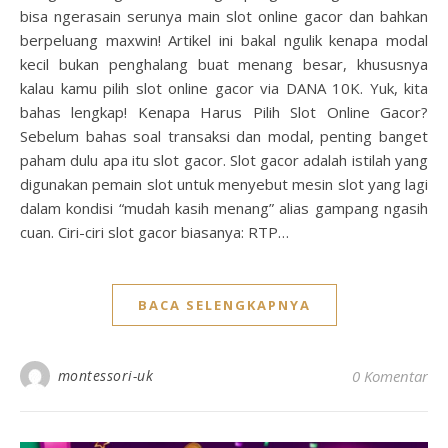
bisa ngerasain serunya main slot online gacor dan bahkan
berpeluang maxwin! Artikel ini bakal ngulik kenapa modal
kecil bukan penghalang buat menang besar, khususnya
kalau kamu pilih slot online gacor via DANA 10K. Yuk, kita
bahas lengkap! Kenapa Harus Pilih Slot Online Gacor?
Sebelum bahas soal transaksi dan modal, penting banget
paham dulu apa itu slot gacor. Slot gacor adalah istilah yang
digunakan pemain slot untuk menyebut mesin slot yang lagi
dalam kondisi “mudah kasih menang” alias gampang ngasih
cuan. Ciri-ciri slot gacor biasanya: RTP…
BACA SELENGKAPNYA
montessori-uk
0 Komentar