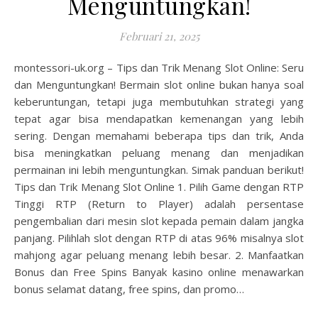
Menguntungkan!
Februari 21, 2025
montessori-uk.org – Tips dan Trik Menang Slot Online: Seru
dan Menguntungkan! Bermain slot online bukan hanya soal
keberuntungan, tetapi juga membutuhkan strategi yang
tepat agar bisa mendapatkan kemenangan yang lebih
sering. Dengan memahami beberapa tips dan trik, Anda
bisa meningkatkan peluang menang dan menjadikan
permainan ini lebih menguntungkan. Simak panduan berikut!
Tips dan Trik Menang Slot Online 1. Pilih Game dengan RTP
Tinggi RTP (Return to Player) adalah persentase
pengembalian dari mesin slot kepada pemain dalam jangka
panjang. Pilihlah slot dengan RTP di atas 96% misalnya slot
mahjong agar peluang menang lebih besar. 2. Manfaatkan
Bonus dan Free Spins Banyak kasino online menawarkan
bonus selamat datang, free spins, dan promo…