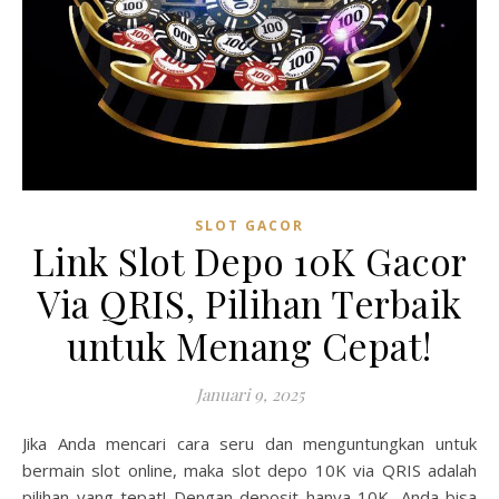
SLOT GACOR
Link Slot Depo 10K Gacor
Via QRIS, Pilihan Terbaik
untuk Menang Cepat!
Januari 9, 2025
Jika Anda mencari cara seru dan menguntungkan untuk
bermain slot online, maka slot depo 10K via QRIS adalah
pilihan yang tepat! Dengan deposit hanya 10K, Anda bisa