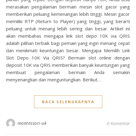
merasakan pengalaman bermain mesin slot gacor yang
memberikan peluang kemenangan lebih tinggi. Mesin gacor
memiliki RTP (Return to Player) yang tinggi, yang berarti
peluang untuk menang lebih sering dan besar. Artikel ini
akan membahas mengapa link slot depo 10K via QRIS
adalah pilihan terbaik bagi pemain yang ingin menang cepat
dan menikmati keuntungan besar. Mengapa Memilih Link
Slot Depo 10K Via QRIS? Bermain slot online dengan
deposit 10K via QRIS memberikan banyak keuntungan yang
membuat pengalaman bermain Anda semakin
menyenangkan dan menguntungkan. Berikut…
BACA SELENGKAPNYA
montessori-uk
0 Komentar