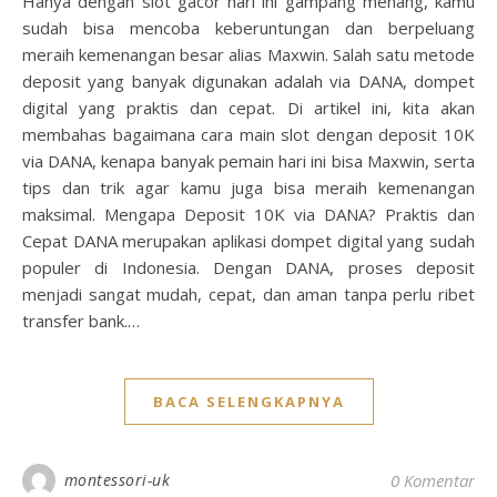
Hanya dengan slot gacor hari ini gampang menang, kamu
sudah bisa mencoba keberuntungan dan berpeluang
meraih kemenangan besar alias Maxwin. Salah satu metode
deposit yang banyak digunakan adalah via DANA, dompet
digital yang praktis dan cepat. Di artikel ini, kita akan
membahas bagaimana cara main slot dengan deposit 10K
via DANA, kenapa banyak pemain hari ini bisa Maxwin, serta
tips dan trik agar kamu juga bisa meraih kemenangan
maksimal. Mengapa Deposit 10K via DANA? Praktis dan
Cepat DANA merupakan aplikasi dompet digital yang sudah
populer di Indonesia. Dengan DANA, proses deposit
menjadi sangat mudah, cepat, dan aman tanpa perlu ribet
transfer bank.…
BACA SELENGKAPNYA
montessori-uk
0 Komentar