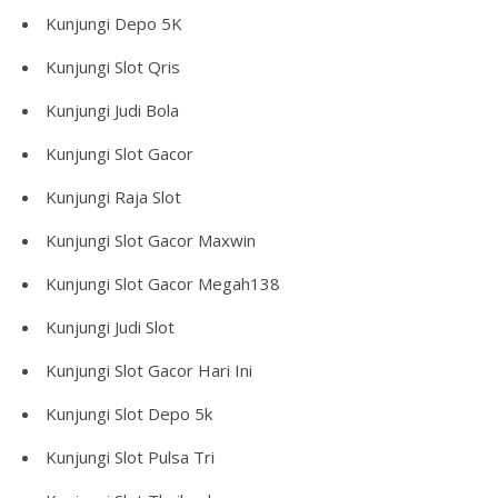
Kunjungi
Depo 5K
Kunjungi
Slot Qris
Kunjungi
Judi Bola
Kunjungi
Slot Gacor
Kunjungi
Raja Slot
Kunjungi
Slot Gacor Maxwin
Kunjungi
Slot Gacor Megah138
Kunjungi
Judi Slot
Kunjungi
Slot Gacor Hari Ini
Kunjungi
Slot Depo 5k
Kunjungi
Slot Pulsa Tri