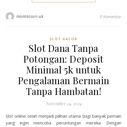
montessori-uk
0 Komentar
SLOT GACOR
Slot Dana Tanpa
Potongan: Deposit
Minimal 5k untuk
Pengalaman Bermain
Tanpa Hambatan!
November 24, 2024
Slot online telah menjadi pilihan utama bagi banyak pemain
yang ingin mencoba peruntungan mereka. Dengan