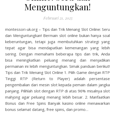
Menguntungkan!
Februari 21, 2025
montessori-uk.org – Tips dan Trik Menang Slot Online: Seru
dan Menguntungkan! Bermain slot online bukan hanya soal
keberuntungan, tetapi juga membutuhkan strategi yang
tepat agar bisa mendapatkan kemenangan yang lebih
sering. Dengan memahami beberapa tips dan trik, Anda
bisa meningkatkan peluang menang dan menjadikan
permainan ini lebih menguntungkan. Simak panduan berikut!
Tips dan Trik Menang Slot Online 1. Pilih Game dengan RTP
Tinggi RTP (Return to Player) adalah persentase
pengembalian dari mesin slot kepada pemain dalam jangka
panjang. Pilihlah slot dengan RTP di atas 96% misalnya slot
mahjong agar peluang menang lebih besar. 2. Manfaatkan
Bonus dan Free Spins Banyak kasino online menawarkan
bonus selamat datang, free spins, dan promo…