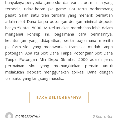
banyaknya penyedia game slot dan variasi permainan yang
tersedia, tidak heran jika game slot terus berkembang
pesat. Salah satu tren terbaru yang menarik perhatian
adalah slot Dana tanpa potongan dengan minimal deposit
hanya 5k atau 5000. Artikel ini akan membahas lebih dalam
mengenai konsep ini, bagaimana cara bermainnya,
keuntungan yang didapatkan, serta bagaimana memilih
platform slot yang menawarkan transaksi mudah tanpa
potongan. Apa Itu Slot Dana Tanpa Potongan? Slot Dana
Tanpa Potongan Min Depo 5k atau 5000 adalah jenis
permainan slot yang memungkinkan pemain untuk
melakukan deposit menggunakan aplikasi Dana dengan
transaksi yang langsung masuk…
BACA SELENGKAPNYA
montessori-uk
0 Komentar