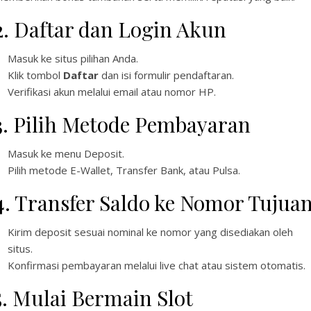
2. Daftar dan Login Akun
Masuk ke situs pilihan Anda.
Klik tombol
Daftar
dan isi formulir pendaftaran.
Verifikasi akun melalui email atau nomor HP.
3. Pilih Metode Pembayaran
Masuk ke menu Deposit.
Pilih metode E-Wallet, Transfer Bank, atau Pulsa.
4. Transfer Saldo ke Nomor Tujua
Kirim deposit sesuai nominal ke nomor yang disediakan oleh
situs.
Konfirmasi pembayaran melalui live chat atau sistem otomatis.
5. Mulai Bermain Slot