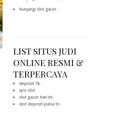
Kunjungi
slot gacor
LIST SITUS JUDI
ONLINE RESMI &
TERPERCAYA
deposit 5k
qris slot
slot gacor hari ini
slot deposit pulsa tri