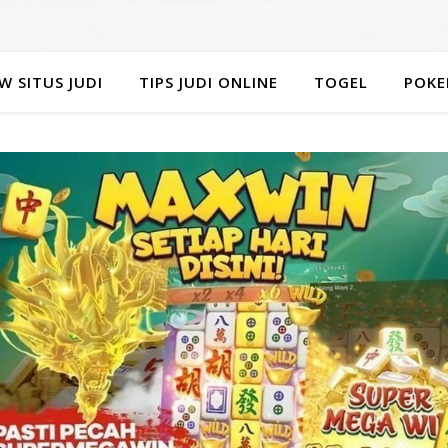
W SITUS JUDI
TIPS JUDI ONLINE
TOGEL
POKE