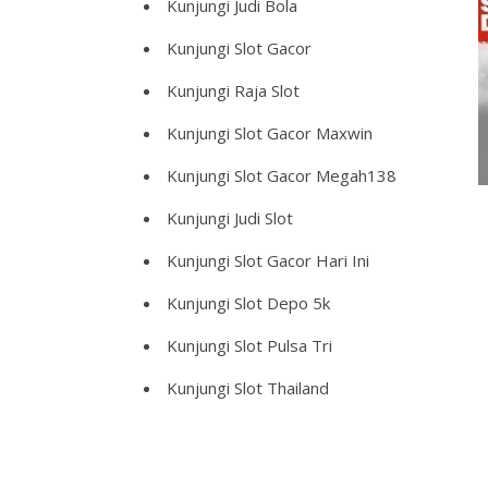
Kunjungi
Judi Bola
Kunjungi
Slot Gacor
Kunjungi
Raja Slot
Kunjungi
Slot Gacor Maxwin
Kunjungi
Slot Gacor Megah138
Kunjungi
Judi Slot
Kunjungi
Slot Gacor Hari Ini
Kunjungi
Slot Depo 5k
Kunjungi
Slot Pulsa Tri
Kunjungi
Slot Thailand