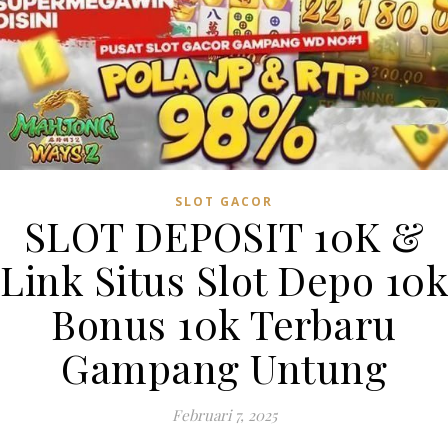
SLOT GACOR
SLOT DEPOSIT 10K &
Link Situs Slot Depo 10k
Bonus 10k Terbaru
Gampang Untung
Februari 7, 2025