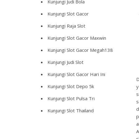
Kunjungi
Judi Bola
Kunjungi
Slot Gacor
Kunjungi
Raja Slot
Kunjungi
Slot Gacor Maxwin
Kunjungi
Slot Gacor Megah138
Kunjungi
Judi Slot
Kunjungi
Slot Gacor Hari Ini
D
Kunjungi
Slot Depo 5k
y
s
Kunjungi
Slot Pulsa Tri
s
d
Kunjungi
Slot Thailand
p
a
A
s