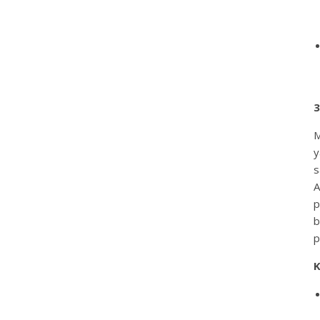
3
M
y
s
A
p
b
p
K