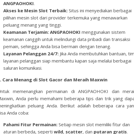
ANGPAOHOKI
.
Akses ke Mesin Slot Terbaik:
Situs ini menyediakan berbagai
pilihan mesin slot dari provider terkemuka yang menawarkan
peluang menang yang tinggi.
Keamanan Terjamin:
ANGPAOHOKI
menggunakan sistem
keamanan canggih untuk melindungi data pribadi dan transaksi
pemain, sehingga Anda bisa bermain dengan tenang.
Layanan Pelanggan 24/7:
Jika Anda membutuhkan bantuan, ti
layanan pelanggan siap membantu kapan saja melalui berbagai
saluran komunikasi.
. Cara Menang di Slot Gacor dan Meraih Maxwin
ntuk memenangkan permainan di ANGPAOHOKI dan mera
axwin, Anda perlu memahami beberapa tips dan trik yang dap
eningkatkan peluang Anda. Berikut adalah beberapa cara ya
isa Anda coba:
Pahami Fitur Permainan:
Setiap mesin slot memiliki fitur dan
aturan berbeda, seperti
wild
,
scatter
, dan
putaran gratis
.