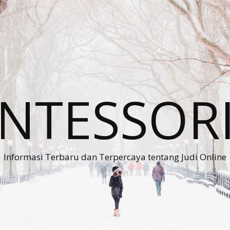
NTESSORI
Informasi Terbaru dan Terpercaya tentang Judi Online