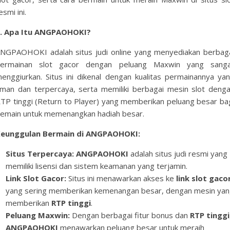
esmi ini.
. Apa Itu ANGPAOHOKI?
NGPAOHOKI adalah situs judi online yang menyediakan berbag
ermainan slot gacor dengan peluang Maxwin yang sang
enggiurkan. Situs ini dikenal dengan kualitas permainannya ya
man dan terpercaya, serta memiliki berbagai mesin slot deng
TP tinggi (Return to Player) yang memberikan peluang besar ba
emain untuk memenangkan hadiah besar.
eunggulan Bermain di ANGPAOHOKI:
Situs Terpercaya:
ANGPAOHOKI
adalah situs judi resmi yang
memiliki lisensi dan sistem keamanan yang terjamin.
Link Slot Gacor:
Situs ini menawarkan akses ke
link slot gaco
yang sering memberikan kemenangan besar, dengan mesin ya
memberikan
RTP tinggi
.
Peluang Maxwin:
Dengan berbagai fitur bonus dan
RTP tinggi
ANGPAOHOKI
menawarkan peluang besar untuk meraih