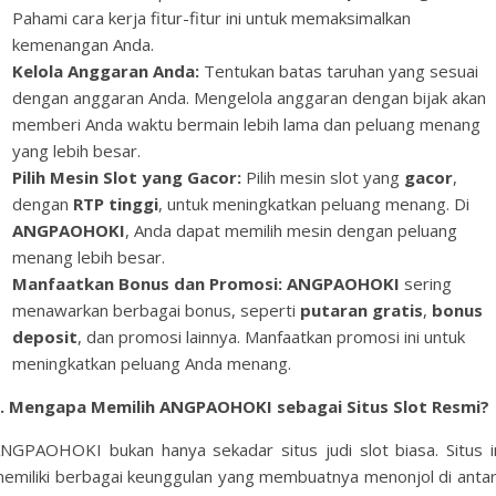
Pahami cara kerja fitur-fitur ini untuk memaksimalkan
kemenangan Anda.
Kelola Anggaran Anda:
Tentukan batas taruhan yang sesuai
dengan anggaran Anda. Mengelola anggaran dengan bijak akan
memberi Anda waktu bermain lebih lama dan peluang menang
yang lebih besar.
Pilih Mesin Slot yang Gacor:
Pilih mesin slot yang
gacor
,
dengan
RTP tinggi
, untuk meningkatkan peluang menang. Di
ANGPAOHOKI
, Anda dapat memilih mesin dengan peluang
menang lebih besar.
Manfaatkan Bonus dan Promosi:
ANGPAOHOKI
sering
menawarkan berbagai bonus, seperti
putaran gratis
,
bonus
deposit
, dan promosi lainnya. Manfaatkan promosi ini untuk
meningkatkan peluang Anda menang.
. Mengapa Memilih ANGPAOHOKI sebagai Situs Slot Resmi?
NGPAOHOKI bukan hanya sekadar situs judi slot biasa. Situs i
emiliki berbagai keunggulan yang membuatnya menonjol di anta