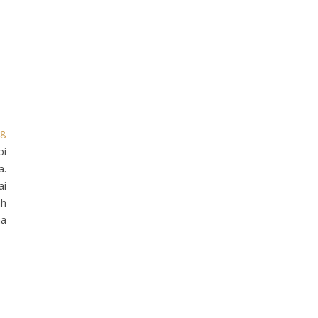
88
pi
a.
ai
ah
ma