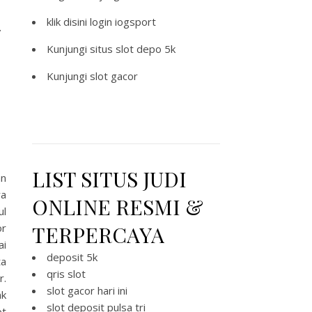
t
klik disini
login iogsport
Kunjungi
situs slot depo 5k
Kunjungi
slot gacor
LIST SITUS JUDI
an
ya
ONLINE RESMI &
ul
TERPERCAYA
or
ai
deposit 5k
ta
qris slot
r.
slot gacor hari ini
nk
slot deposit pulsa tri
ot