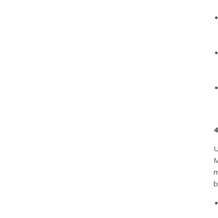
4
U
M
m
b