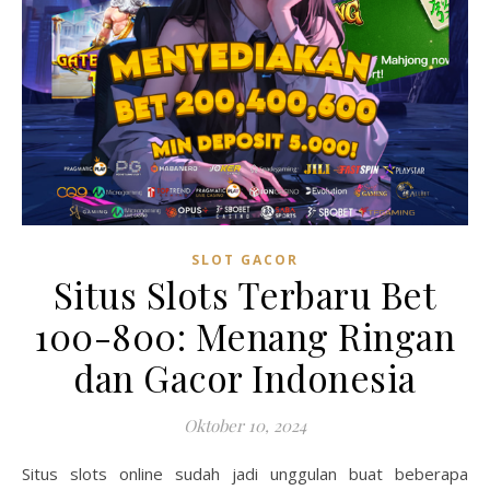
SLOT GACOR
Situs Slots Terbaru Bet
100-800: Menang Ringan
dan Gacor Indonesia
Oktober 10, 2024
Situs slots online sudah jadi unggulan buat beberapa