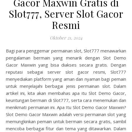
Gacor Maxwin Gratis di
Slot777, Server Slot Gacor
Resmi
Oktober 21, 2024
Bagi para penggemar permainan slot, Slot777 menawarkan
pengalaman bermain yang menarik dengan Slot Demo
Gacor Maxwin yang bisa diakses secara gratis. Dengan
reputasi sebagai server slot gacor resmi, Slot777
menyediakan platform yang aman dan nyaman bagi pemain
untuk menjelajahi berbagai jenis permainan slot. Dalam
artikel ini, kita akan membahas apa itu Slot Demo Gacor,
keuntungan bermain di Slot777, serta cara menemukan dan
menikmati permainan ini. Apa Itu Slot Demo Gacor Maxwin?
Slot Demo Gacor Maxwin adalah versi permainan slot yang
memungkinkan pemain untuk bermain secara gratis, sambil
mencoba berbagai fitur dan tema yang ditawarkan. Dalam