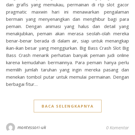
dan grafis yang memukau, permainan di rtp slot gacor
pragmatic maxwin hari ini menawarkan pengalaman
bermain yang menyenangkan dan menghibur bagi para
pemain. Dengan animasi yang halus dan detail yang
menakjubkan, pemain akan merasa seolah-olah mereka
benar-benar berada di dalam air, siap untuk menangkap
ikan-ikan besar yang menggiurkan. Big Bass Crash Slot Big
Bass Crash menarik perhatian banyak pemain judi online
karena kemudahan bermainnya. Para pemain hanya perlu
memilih jumlah taruhan yang ingin mereka pasang dan
menekan tombol putar untuk memulai permainan. Dengan
berbagai fitur…
BACA SELENGKAPNYA
montessori-uk
0 Komentar