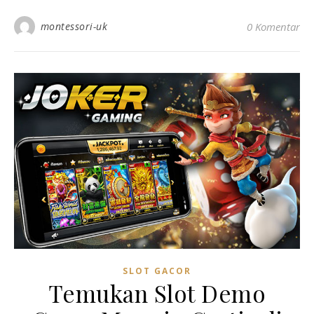
montessori-uk
0 Komentar
SLOT GACOR
Temukan Slot Demo