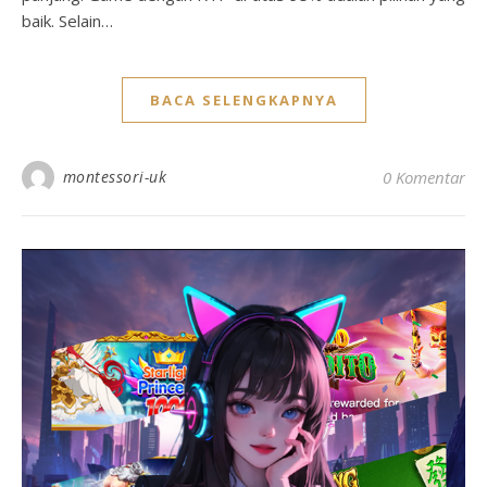
baik. Selain…
BACA SELENGKAPNYA
montessori-uk
0 Komentar