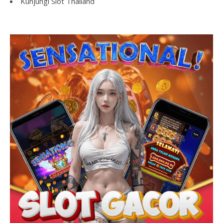
Kunjungi
Slot Thailand