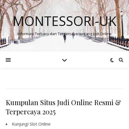
MONTESSORI-UK
Informasi Terbaru dan Terpercaya tentang Judi Online
Kumpulan Situs Judi Online Resmi &
Terpercaya 2025
Kunjungi
Slot Online