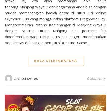
artikel ini, kita akan membahas lebih lanjut
tentang Mahjong Ways 2 dan bagaimana Anda bisa dengan
mudah memenangkan hadiah besar di situs judi online
Olympus1000 yang menggunakan platform Pragmatic Play.
Mengoptimalkan Potensi Kemenangan di Mahjong Ways 2
dengan Scatter Hitam Mahjong Slot pertama kali
diperkenalkan pada tahun 2016 dan segera mendapatkan
popularitas di kalangan pemain slot online. Game…
BACA SELENGKAPNYA
montessori-uk
0 Komentar