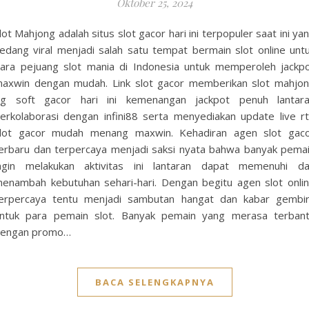
Oktober 25, 2024
lot Mahjong adalah situs slot gacor hari ini terpopuler saat ini ya
edang viral menjadi salah satu tempat bermain slot online unt
ara pejuang slot mania di Indonesia untuk memperoleh jackp
axwin dengan mudah. Link slot gacor memberikan slot mahjo
g soft gacor hari ini kemenangan jackpot penuh lantar
erkolaborasi dengan infini88 serta menyediakan update live r
lot gacor mudah menang maxwin. Kehadiran agen slot gac
erbaru dan terpercaya menjadi saksi nyata bahwa banyak pema
ngin melakukan aktivitas ini lantaran dapat memenuhi d
enambah kebutuhan sehari-hari. Dengan begitu agen slot onli
erpercaya tentu menjadi sambutan hangat dan kabar gembi
ntuk para pemain slot. Banyak pemain yang merasa terban
engan promo…
BACA SELENGKAPNYA