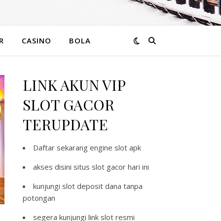
R
CASINO
BOLA
LINK AKUN VIP
SLOT GACOR
TERUPDATE
Daftar sekarang
engine slot apk
akses disini
situs slot gacor hari ini
kunjungi
slot deposit dana tanpa
potongan
segera kunjungi
link slot resmi