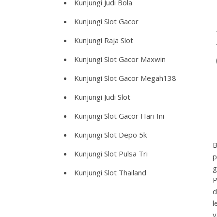
Kunjungi
Judi Bola
Kunjungi
Slot Gacor
Kunjungi
Raja Slot
Kunjungi
Slot Gacor Maxwin
Kunjungi
Slot Gacor Megah138
Kunjungi
Judi Slot
Kunjungi
Slot Gacor Hari Ini
Kunjungi
Slot Depo 5k
B
Kunjungi
Slot Pulsa Tri
p
g
Kunjungi
Slot Thailand
P
d
l
y