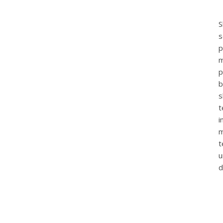
S
s
p
m
p
b
s
t
i
m
t
u
d