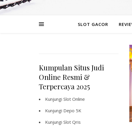
SLOT GACOR
REVIE
Kumpulan Situs Judi
Online Resmi &
Terpercaya 2025
Kunjungi
Slot Online
Kunjungi
Depo 5K
Kunjungi
Slot Qris