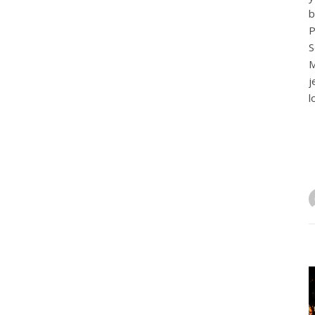
b
P
S
M
j
l