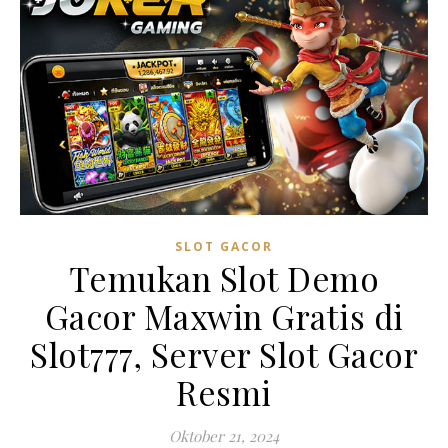
SLOT GACOR
Temukan Slot Demo
Gacor Maxwin Gratis di
Slot777, Server Slot Gacor
Resmi
Oktober 21, 2024