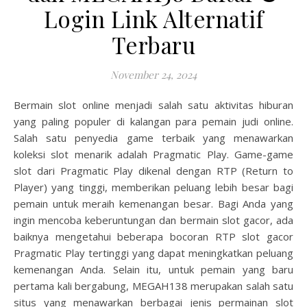
Login Link Alternatif
Terbaru
November 24, 2024
Bermain slot online menjadi salah satu aktivitas hiburan
yang paling populer di kalangan para pemain judi online.
Salah satu penyedia game terbaik yang menawarkan
koleksi slot menarik adalah Pragmatic Play. Game-game
slot dari Pragmatic Play dikenal dengan RTP (Return to
Player) yang tinggi, memberikan peluang lebih besar bagi
pemain untuk meraih kemenangan besar. Bagi Anda yang
ingin mencoba keberuntungan dan bermain slot gacor, ada
baiknya mengetahui beberapa bocoran RTP slot gacor
Pragmatic Play tertinggi yang dapat meningkatkan peluang
kemenangan Anda. Selain itu, untuk pemain yang baru
pertama kali bergabung, MEGAH138 merupakan salah satu
situs yang menawarkan berbagai jenis permainan slot