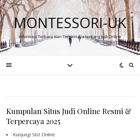
MONTESSORI-UK
Informasi Terbaru dan Terpercaya tentang Judi Online
Kumpulan Situs Judi Online Resmi &
Terpercaya 2025
Kunjungi
Slot Online