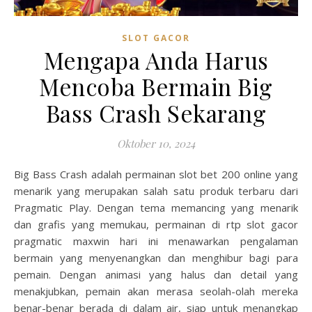
SLOT GACOR
Mengapa Anda Harus
Mencoba Bermain Big
Bass Crash Sekarang
Oktober 10, 2024
Big Bass Crash adalah permainan slot bet 200 online yang
menarik yang merupakan salah satu produk terbaru dari
Pragmatic Play. Dengan tema memancing yang menarik
dan grafis yang memukau, permainan di rtp slot gacor
pragmatic maxwin hari ini menawarkan pengalaman
bermain yang menyenangkan dan menghibur bagi para
pemain. Dengan animasi yang halus dan detail yang
menakjubkan, pemain akan merasa seolah-olah mereka
benar-benar berada di dalam air, siap untuk menangkap