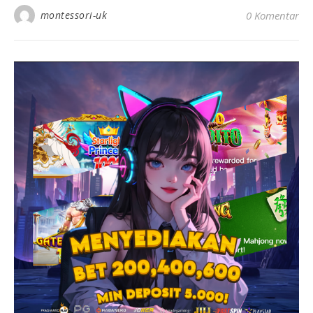
montessori-uk
0 Komentar