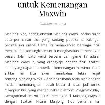
untuk Kemenangan
Maxwin
Oktober 10, 2024
Mahjong Slot, sering disebut Mahjong Ways, adalah salah
satu permainan slot yang sedang populer di kalangan
pecinta judi online. Game ini menawarkan berbagai fitur
menarik dan kemungkinan untuk menghasilkan kemenangan
besar. Salah satu versi terbaru dari game ini adalah
Mahjong Ways 2, yang dilengkapi dengan fitur scatter
hitam yang dapat memberikan kemenangan maksimal. Pada
artikel ini, kita akan membahas lebih lanjut
tentang Mahjong Ways 2 dan bagaimana Anda bisa dengan
mudah memenangkan hadiah besar di situs judi online
Olympus1000 yang menggunakan platform Pragmatic Play.
Mengoptimalkan Potensi Kemenangan di Mahjong Ways 2
dengan Scatter Hitam Mahjong Slot pertama kali