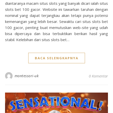
diantaranya macam situs slots yang banyak dicari ialah situs
slots bet 100 gacor. Website ini tawarkan taruhan dengan
nominal yang dapat terjangkau akan tetapi punya potensi
kemenangan yang lebih besar. Sewaktu cari situs slots bet
100 gacor, penting buat memutuskan web-site yang udah
bisa dipercaya dan bisa terbuktikan berikan hasil yang
stabil. Kelebihan dari situs slots bet…
BACA SELENGKAPNYA
montessori-uk
0 Komentar