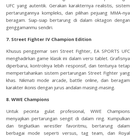
UFC yang autentik. Gerakan karakternya realistis, sistem
pertarungannya kompleks, dan pilihan pejuang MMA-nya
beragam. Siap-siap bertarung di dalam oktagon dengan
genggamanmu sendiri.
7. Street Fighter IV Champion Edition
Khusus penggemar seri Street Fighter, EA SPORTS UFC
menghadirkan game klasik ini dalam versi tablet. Grafisnya
diperbarui, kontrolnya lebih responsif, dan tentunya tetap
mempertahankan sistem pertarungan Street Fighter yang
khas. Nikmati mode arcade, battle online, dan beragam
karakter ikonis dengan jurus andalan masing-masing.
8. WWE Champions
Untuk pecinta gulat profesional, WWE Champions
menyajikan pertarungan sengit di dalam ring. Kumpulkan
dan tingkatkan wrestler favoritmu, bertarung dalam
berbagai mode seperti versus, tag team, dan Royal