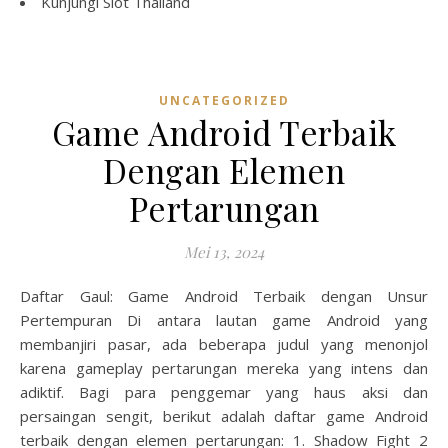
Kunjungi
Slot Thailand
UNCATEGORIZED
Game Android Terbaik
Dengan Elemen
Pertarungan
Mei 13, 2024
Daftar Gaul: Game Android Terbaik dengan Unsur
Pertempuran Di antara lautan game Android yang
membanjiri pasar, ada beberapa judul yang menonjol
karena gameplay pertarungan mereka yang intens dan
adiktif. Bagi para penggemar yang haus aksi dan
persaingan sengit, berikut adalah daftar game Android
terbaik dengan elemen pertarungan: 1. Shadow Fight 2