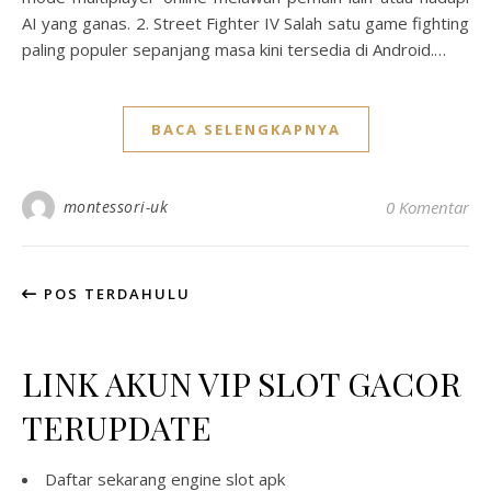
AI yang ganas. 2. Street Fighter IV Salah satu game fighting
paling populer sepanjang masa kini tersedia di Android.…
BACA SELENGKAPNYA
montessori-uk
0 Komentar
POS TERDAHULU
LINK AKUN VIP SLOT GACOR
TERUPDATE
Daftar sekarang
engine slot apk