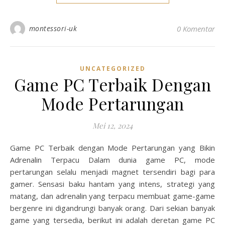
montessori-uk
0 Komentar
UNCATEGORIZED
Game PC Terbaik Dengan
Mode Pertarungan
Mei 12, 2024
Game PC Terbaik dengan Mode Pertarungan yang Bikin
Adrenalin Terpacu Dalam dunia game PC, mode
pertarungan selalu menjadi magnet tersendiri bagi para
gamer. Sensasi baku hantam yang intens, strategi yang
matang, dan adrenalin yang terpacu membuat game-game
bergenre ini digandrungi banyak orang. Dari sekian banyak
game yang tersedia, berikut ini adalah deretan game PC