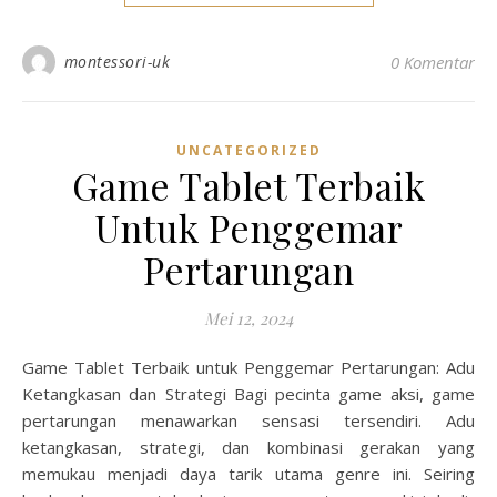
montessori-uk
0 Komentar
UNCATEGORIZED
Game Tablet Terbaik
Untuk Penggemar
Pertarungan
Mei 12, 2024
Game Tablet Terbaik untuk Penggemar Pertarungan: Adu
Ketangkasan dan Strategi Bagi pecinta game aksi, game
pertarungan menawarkan sensasi tersendiri. Adu
ketangkasan, strategi, dan kombinasi gerakan yang
memukau menjadi daya tarik utama genre ini. Seiring