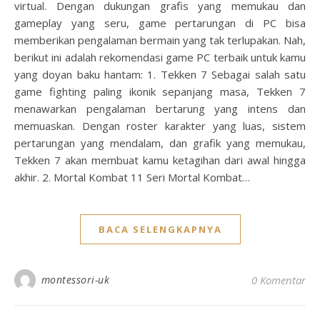
virtual. Dengan dukungan grafis yang memukau dan
gameplay yang seru, game pertarungan di PC bisa
memberikan pengalaman bermain yang tak terlupakan. Nah,
berikut ini adalah rekomendasi game PC terbaik untuk kamu
yang doyan baku hantam: 1. Tekken 7 Sebagai salah satu
game fighting paling ikonik sepanjang masa, Tekken 7
menawarkan pengalaman bertarung yang intens dan
memuaskan. Dengan roster karakter yang luas, sistem
pertarungan yang mendalam, dan grafik yang memukau,
Tekken 7 akan membuat kamu ketagihan dari awal hingga
akhir. 2. Mortal Kombat 11 Seri Mortal Kombat…
BACA SELENGKAPNYA
montessori-uk
0 Komentar