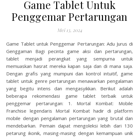
Game Tablet Untuk
Penggemar Pertarungan
Mei 13, 2024
Game Tablet untuk Penggemar Pertarungan: Adu Jurus di
Genggaman Bagi pecinta game aksi dan pertarungan,
tablet menjadi perangkat yang sempurna untuk
memuaskan hasrat mereka kapan saja dan di mana saja.
Dengan grafis yang mumpuni dan kontrol intuitif, game
tablet untuk genre pertarungan menawarkan pengalaman
yang begitu intens dan mengasyikkan. Berikut adalah
beberapa rekomendasi game tablet terbaik untuk
penggemar pertarungan: 1. Mortal Kombat: Mobile
Franchise legendaris Mortal Kombat hadir di platform
mobile dengan pengalaman pertarungan yang brutal dan
mendebarkan. Pemain dapat mengoleksi lebih dari 130
petarung ikonik, masing-masing dengan kemampuan unik