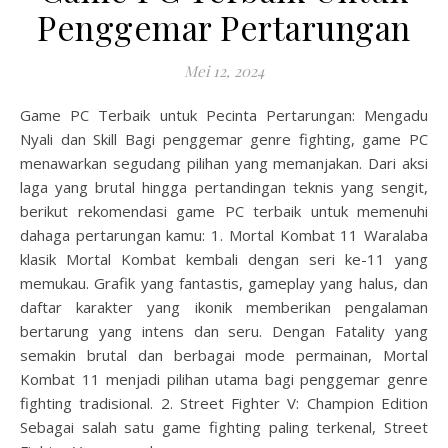
Penggemar Pertarungan
Mei 12, 2024
Game PC Terbaik untuk Pecinta Pertarungan: Mengadu
Nyali dan Skill Bagi penggemar genre fighting, game PC
menawarkan segudang pilihan yang memanjakan. Dari aksi
laga yang brutal hingga pertandingan teknis yang sengit,
berikut rekomendasi game PC terbaik untuk memenuhi
dahaga pertarungan kamu: 1. Mortal Kombat 11 Waralaba
klasik Mortal Kombat kembali dengan seri ke-11 yang
memukau. Grafik yang fantastis, gameplay yang halus, dan
daftar karakter yang ikonik memberikan pengalaman
bertarung yang intens dan seru. Dengan Fatality yang
semakin brutal dan berbagai mode permainan, Mortal
Kombat 11 menjadi pilihan utama bagi penggemar genre
fighting tradisional. 2. Street Fighter V: Champion Edition
Sebagai salah satu game fighting paling terkenal, Street