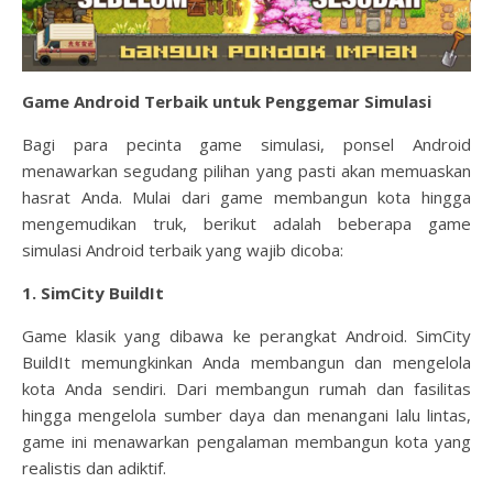
Game Android Terbaik untuk Penggemar Simulasi
Bagi para pecinta game simulasi, ponsel Android
menawarkan segudang pilihan yang pasti akan memuaskan
hasrat Anda. Mulai dari game membangun kota hingga
mengemudikan truk, berikut adalah beberapa game
simulasi Android terbaik yang wajib dicoba:
1. SimCity BuildIt
Game klasik yang dibawa ke perangkat Android. SimCity
BuildIt memungkinkan Anda membangun dan mengelola
kota Anda sendiri. Dari membangun rumah dan fasilitas
hingga mengelola sumber daya dan menangani lalu lintas,
game ini menawarkan pengalaman membangun kota yang
realistis dan adiktif.