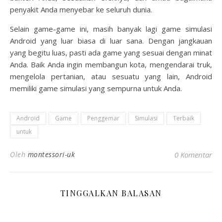
penyakit Anda menyebar ke seluruh dunia.
Selain game-game ini, masih banyak lagi game simulasi
Android yang luar biasa di luar sana. Dengan jangkauan
yang begitu luas, pasti ada game yang sesuai dengan minat
Anda. Baik Anda ingin membangun kota, mengendarai truk,
mengelola pertanian, atau sesuatu yang lain, Android
memiliki game simulasi yang sempurna untuk Anda.
Android
Game
Penggemar
Simulasi
Terbaik
untuk
Oleh
montessori-uk
0 Komentar
TINGGALKAN BALASAN