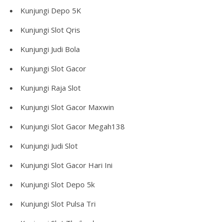
Kunjungi
Depo 5K
Kunjungi
Slot Qris
Kunjungi
Judi Bola
Kunjungi
Slot Gacor
Kunjungi
Raja Slot
Kunjungi
Slot Gacor Maxwin
Kunjungi
Slot Gacor Megah138
Kunjungi
Judi Slot
Kunjungi
Slot Gacor Hari Ini
Kunjungi
Slot Depo 5k
Kunjungi
Slot Pulsa Tri