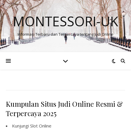
MONTESSORI-UK
Informasi Terbaru dan Terpercaya tentang Judi Online
Kumpulan Situs Judi Online Resmi &
Terpercaya 2025
Kunjungi
Slot Online