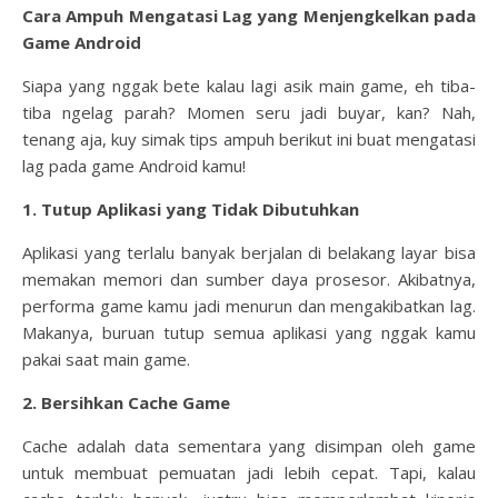
Cara Ampuh Mengatasi Lag yang Menjengkelkan pada
Game Android
Siapa yang nggak bete kalau lagi asik main game, eh tiba-
tiba ngelag parah? Momen seru jadi buyar, kan? Nah,
tenang aja, kuy simak tips ampuh berikut ini buat mengatasi
lag pada game Android kamu!
1. Tutup Aplikasi yang Tidak Dibutuhkan
Aplikasi yang terlalu banyak berjalan di belakang layar bisa
memakan memori dan sumber daya prosesor. Akibatnya,
performa game kamu jadi menurun dan mengakibatkan lag.
Makanya, buruan tutup semua aplikasi yang nggak kamu
pakai saat main game.
2. Bersihkan Cache Game
Cache adalah data sementara yang disimpan oleh game
untuk membuat pemuatan jadi lebih cepat. Tapi, kalau