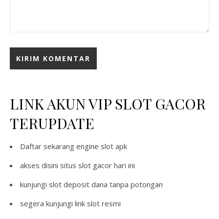
LINK AKUN VIP SLOT GACOR
TERUPDATE
Daftar sekarang
engine slot apk
akses disini
situs slot gacor hari ini
kunjungi
slot deposit dana tanpa potongan
segera kunjungi
link slot resmi