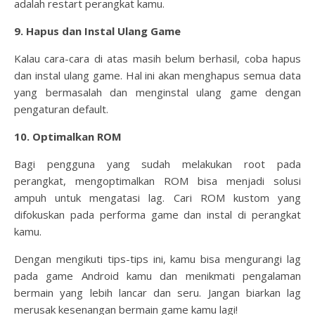
adalah restart perangkat kamu.
9. Hapus dan Instal Ulang Game
Kalau cara-cara di atas masih belum berhasil, coba hapus
dan instal ulang game. Hal ini akan menghapus semua data
yang bermasalah dan menginstal ulang game dengan
pengaturan default.
10. Optimalkan ROM
Bagi pengguna yang sudah melakukan root pada
perangkat, mengoptimalkan ROM bisa menjadi solusi
ampuh untuk mengatasi lag. Cari ROM kustom yang
difokuskan pada performa game dan instal di perangkat
kamu.
Dengan mengikuti tips-tips ini, kamu bisa mengurangi lag
pada game Android kamu dan menikmati pengalaman
bermain yang lebih lancar dan seru. Jangan biarkan lag
merusak kesenangan bermain game kamu lagi!