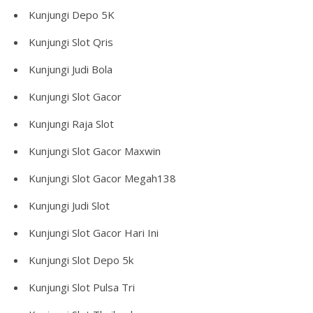
Kunjungi
Depo 5K
Kunjungi
Slot Qris
Kunjungi
Judi Bola
Kunjungi
Slot Gacor
Kunjungi
Raja Slot
Kunjungi
Slot Gacor Maxwin
Kunjungi
Slot Gacor Megah138
Kunjungi
Judi Slot
Kunjungi
Slot Gacor Hari Ini
Kunjungi
Slot Depo 5k
Kunjungi
Slot Pulsa Tri