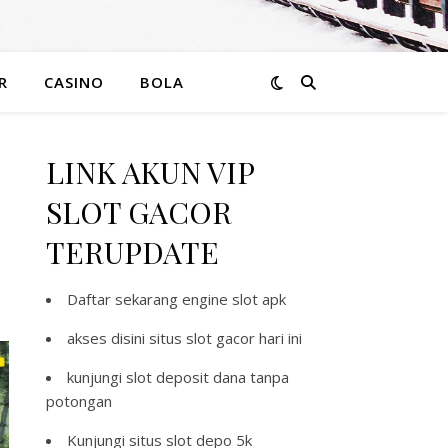
R
CASINO
BOLA
LINK AKUN VIP
SLOT GACOR
TERUPDATE
Daftar sekarang
engine slot apk
akses disini
situs slot gacor hari ini
kunjungi
slot deposit dana tanpa
potongan
Kunjungi
situs slot depo 5k