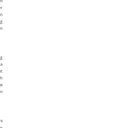
in
er
an
ng
an
ng
ja
at
uh
ai
an
hi
an