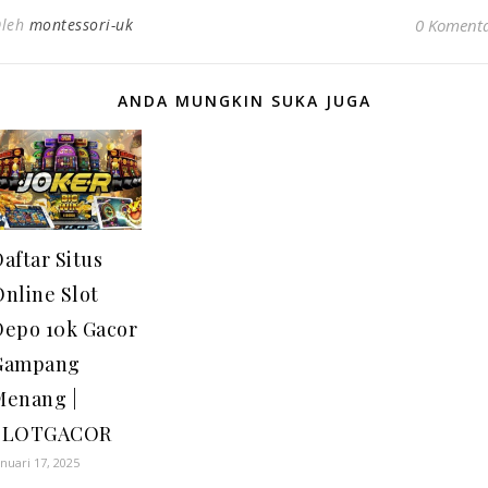
leh
montessori-uk
0 Koment
ANDA MUNGKIN SUKA JUGA
aftar Situs
Online Slot
Depo 10k Gacor
Gampang
Menang |
SLOTGACOR
anuari 17, 2025