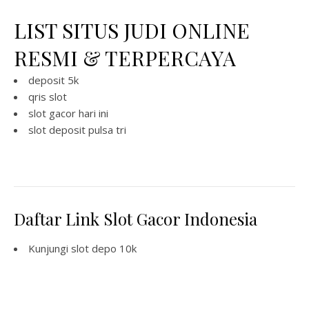
LIST SITUS JUDI ONLINE
RESMI & TERPERCAYA
deposit 5k
qris slot
slot gacor hari ini
slot deposit pulsa tri
Daftar Link Slot Gacor Indonesia
Kunjungi
slot depo 10k