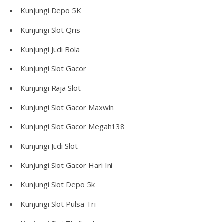
Kunjungi
Depo 5K
Kunjungi
Slot Qris
Kunjungi
Judi Bola
Kunjungi
Slot Gacor
Kunjungi
Raja Slot
Kunjungi
Slot Gacor Maxwin
Kunjungi
Slot Gacor Megah138
Kunjungi
Judi Slot
Kunjungi
Slot Gacor Hari Ini
Kunjungi
Slot Depo 5k
Kunjungi
Slot Pulsa Tri