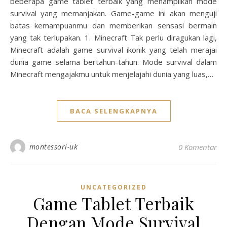
beberapa game tablet terbaik yang menampilkan mode
survival yang memanjakan. Game-game ini akan menguji
batas kemampuanmu dan memberikan sensasi bermain
yang tak terlupakan. 1. Minecraft Tak perlu diragukan lagi,
Minecraft adalah game survival ikonik yang telah merajai
dunia game selama bertahun-tahun. Mode survival dalam
Minecraft mengajakmu untuk menjelajahi dunia yang luas,…
BACA SELENGKAPNYA
montessori-uk
0 Komentar
UNCATEGORIZED
Game Tablet Terbaik
Dengan Mode Survival