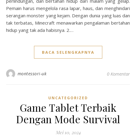
perlindungan, dan bertahan hidup dari malam yang gelap.
Pemain harus mengelola rasa lapar, haus, dan menghindari
serangan monster yang kejam. Dengan dunia yang luas dan
tak terbatas, Minecraft menawarkan pengalaman bertahan
hidup yang tak ada habisnya. 2.…
BACA SELENGKAPNYA
montessori-uk
0 Komentar
UNCATEGORIZED
Game Tablet Terbaik
Dengan Mode Survival
Mei 10, 2024