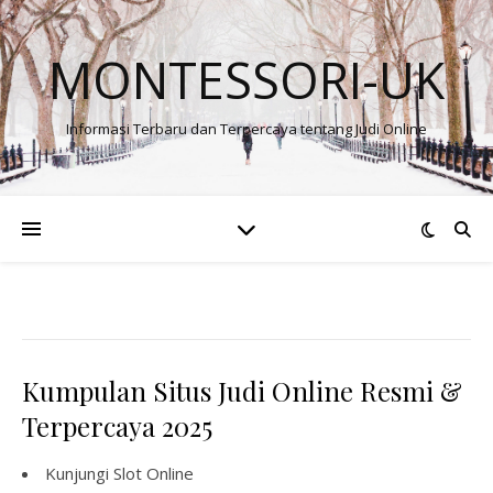
MONTESSORI-UK
Informasi Terbaru dan Terpercaya tentang Judi Online
Kumpulan Situs Judi Online Resmi &
Terpercaya 2025
Kunjungi
Slot Online