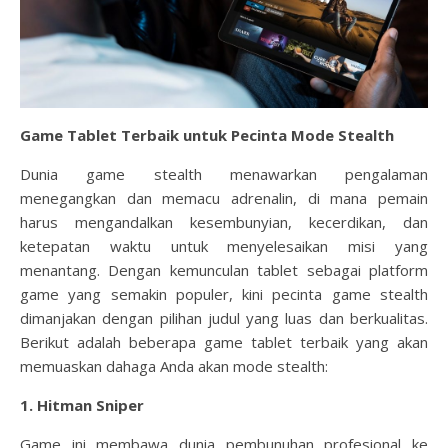
Game Tablet Terbaik untuk Pecinta Mode Stealth
Dunia game stealth menawarkan pengalaman
menegangkan dan memacu adrenalin, di mana pemain
harus mengandalkan kesembunyian, kecerdikan, dan
ketepatan waktu untuk menyelesaikan misi yang
menantang. Dengan kemunculan tablet sebagai platform
game yang semakin populer, kini pecinta game stealth
dimanjakan dengan pilihan judul yang luas dan berkualitas.
Berikut adalah beberapa game tablet terbaik yang akan
memuaskan dahaga Anda akan mode stealth:
1. Hitman Sniper
Game ini membawa dunia pembunuhan profesional ke