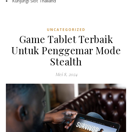
Kunjungi
Slot Thailand
UNCATEGORIZED
Game Tablet Terbaik
Untuk Penggemar Mode
Stealth
Mei 8, 2024