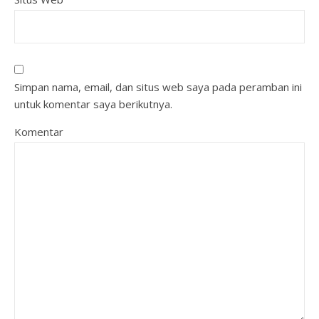
Simpan nama, email, dan situs web saya pada peramban ini
untuk komentar saya berikutnya.
Komentar