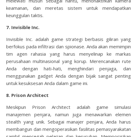
melewati musuh sebagai hantu, menonaktifkan kamera
keamanan, dan meretas sistem untuk mendapatkan
keunggulan taktis.
7. Invisible Inc.
Invisible Inc. adalah game strategi berbasis giliran yang
berfokus pada infiltrasi dan spionase. Anda akan memimpin
tim agen rahasia yang harus menyelinap ke markas
perusahaan multinasional yang korup. Merencanakan rute
Anda dengan hati-hati, menghindari penjaga, dan
menggunakan gadget Anda dengan bijak sangat penting
untuk kesuksesan Anda dalam game ini.
8. Prison Architect
Meskipun Prison Architect adalah game simulasi
manajemen penjara, namun juga menawarkan elemen
stealth yang unik. Sebagai manajer penjara, Anda harus
membangun dan mengoperasikan fasilitas pemasyarakatan
sambil mencegah pelarian dan kerusuhan. Memposisikan