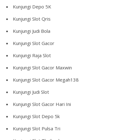
Kunjungi
Depo 5K
Kunjungi
Slot Qris
Kunjungi
Judi Bola
Kunjungi
Slot Gacor
Kunjungi
Raja Slot
Kunjungi
Slot Gacor Maxwin
Kunjungi
Slot Gacor Megah138
Kunjungi
Judi Slot
Kunjungi
Slot Gacor Hari Ini
Kunjungi
Slot Depo 5k
Kunjungi
Slot Pulsa Tri