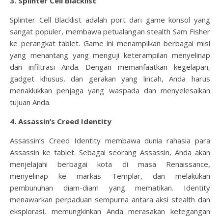
3. Splinter Cell Blacklist
Splinter Cell Blacklist adalah port dari game konsol yang
sangat populer, membawa petualangan stealth Sam Fisher
ke perangkat tablet. Game ini menampilkan berbagai misi
yang menantang yang menguji keterampilan menyelinap
dan infiltrasi Anda. Dengan memanfaatkan kegelapan,
gadget khusus, dan gerakan yang lincah, Anda harus
menaklukkan penjaga yang waspada dan menyelesaikan
tujuan Anda.
4. Assassin’s Creed Identity
Assassin’s Creed Identity membawa dunia rahasia para
Assassin ke tablet. Sebagai seorang Assassin, Anda akan
menjelajahi berbagai kota di masa Renaissance,
menyelinap ke markas Templar, dan melakukan
pembunuhan diam-diam yang mematikan. Identity
menawarkan perpaduan sempurna antara aksi stealth dan
eksplorasi, memungkinkan Anda merasakan ketegangan