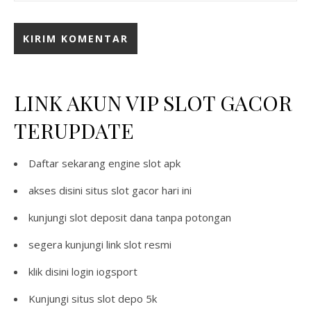
LINK AKUN VIP SLOT GACOR
TERUPDATE
Daftar sekarang
engine slot apk
akses disini
situs slot gacor hari ini
kunjungi
slot deposit dana tanpa potongan
segera kunjungi
link slot resmi
klik disini
login iogsport
Kunjungi
situs slot depo 5k