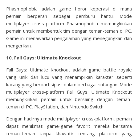
Phasmophobia adalah game horor koperasi di mana
pemain berperan sebagai pemburu hantu. Mode
multiplayer cross-platform Phasmophobia memungkinkan
pemain untuk membentuk tim dengan teman-teman di PC.
Game ini menawarkan pengalaman yang menegangkan dan
mengerikan.
10. Fall Guys: Ultimate Knockout
Fall Guys: Ultimate Knockout adalah game battle royale
yang unik dan lucu yang menampilkan karakter seperti
kacang yang berpartisipasi dalam berbagai rintangan. Mode
multiplayer cross-platform Fall Guys: Ultimate Knockout
memungkinkan pemain untuk bersaing dengan teman-
teman di PC, PlayStation, dan Nintendo Switch.
Dengan hadirnya mode multiplayer cross-platform, pemain
dapat menikmati game-game favorit mereka bersama
teman-teman tanpa khawatir tentang platform yang