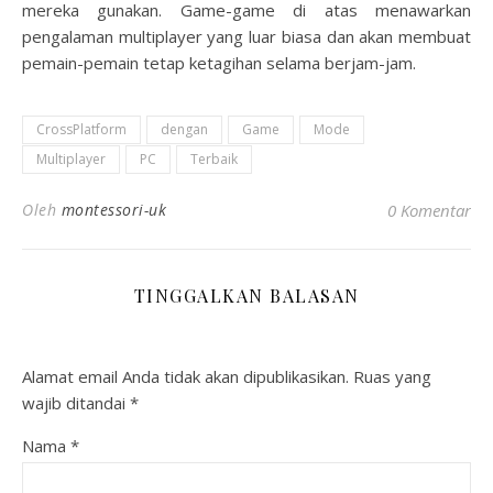
mereka gunakan. Game-game di atas menawarkan
pengalaman multiplayer yang luar biasa dan akan membuat
pemain-pemain tetap ketagihan selama berjam-jam.
CrossPlatform
dengan
Game
Mode
Multiplayer
PC
Terbaik
Oleh
montessori-uk
0 Komentar
TINGGALKAN BALASAN
Alamat email Anda tidak akan dipublikasikan.
Ruas yang
wajib ditandai
*
Nama
*