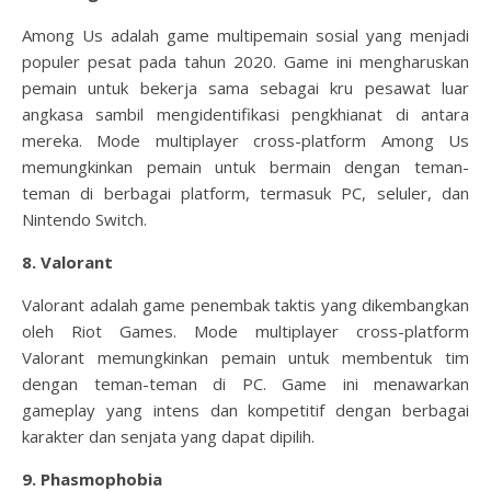
Among Us adalah game multipemain sosial yang menjadi
populer pesat pada tahun 2020. Game ini mengharuskan
pemain untuk bekerja sama sebagai kru pesawat luar
angkasa sambil mengidentifikasi pengkhianat di antara
mereka. Mode multiplayer cross-platform Among Us
memungkinkan pemain untuk bermain dengan teman-
teman di berbagai platform, termasuk PC, seluler, dan
Nintendo Switch.
8. Valorant
Valorant adalah game penembak taktis yang dikembangkan
oleh Riot Games. Mode multiplayer cross-platform
Valorant memungkinkan pemain untuk membentuk tim
dengan teman-teman di PC. Game ini menawarkan
gameplay yang intens dan kompetitif dengan berbagai
karakter dan senjata yang dapat dipilih.
9. Phasmophobia