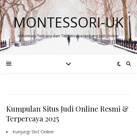
MONTESSORI-UK
Informasi Terbaru dan Terpercaya tentang Judi Online
Kumpulan Situs Judi Online Resmi &
Terpercaya 2025
Kunjungi
Slot Online