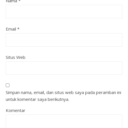
Nama
*
Email
*
Situs Web
Simpan nama, email, dan situs web saya pada peramban ini
untuk komentar saya berikutnya.
Komentar