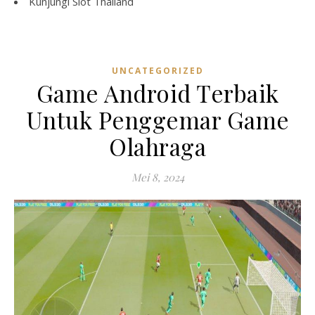
Kunjungi
Slot Thailand
UNCATEGORIZED
Game Android Terbaik
Untuk Penggemar Game
Olahraga
Mei 8, 2024