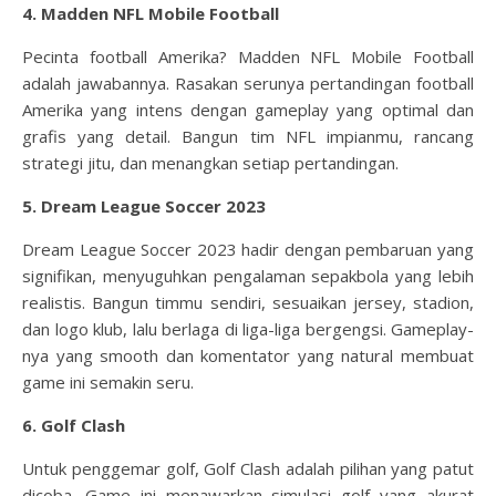
4. Madden NFL Mobile Football
Pecinta football Amerika? Madden NFL Mobile Football
adalah jawabannya. Rasakan serunya pertandingan football
Amerika yang intens dengan gameplay yang optimal dan
grafis yang detail. Bangun tim NFL impianmu, rancang
strategi jitu, dan menangkan setiap pertandingan.
5. Dream League Soccer 2023
Dream League Soccer 2023 hadir dengan pembaruan yang
signifikan, menyuguhkan pengalaman sepakbola yang lebih
realistis. Bangun timmu sendiri, sesuaikan jersey, stadion,
dan logo klub, lalu berlaga di liga-liga bergengsi. Gameplay-
nya yang smooth dan komentator yang natural membuat
game ini semakin seru.
6. Golf Clash
Untuk penggemar golf, Golf Clash adalah pilihan yang patut
dicoba. Game ini menawarkan simulasi golf yang akurat