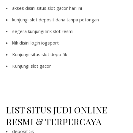
akses disini
situs slot gacor hari ini
kunjungi
slot deposit dana tanpa potongan
segera kunjungi
link slot resmi
klik disini
login iogsport
Kunjungi
situs slot depo 5k
Kunjungi
slot gacor
LIST SITUS JUDI ONLINE
RESMI & TERPERCAYA
deposit 5k