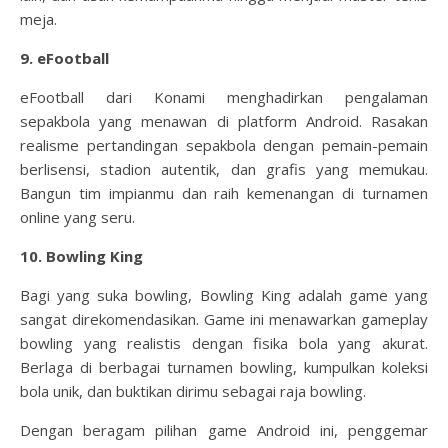
meja.
9. eFootball
eFootball dari Konami menghadirkan pengalaman
sepakbola yang menawan di platform Android. Rasakan
realisme pertandingan sepakbola dengan pemain-pemain
berlisensi, stadion autentik, dan grafis yang memukau.
Bangun tim impianmu dan raih kemenangan di turnamen
online yang seru.
10. Bowling King
Bagi yang suka bowling, Bowling King adalah game yang
sangat direkomendasikan. Game ini menawarkan gameplay
bowling yang realistis dengan fisika bola yang akurat.
Berlaga di berbagai turnamen bowling, kumpulkan koleksi
bola unik, dan buktikan dirimu sebagai raja bowling.
Dengan beragam pilihan game Android ini, penggemar