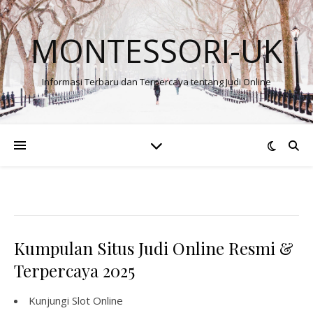
MONTESSORI-UK
Informasi Terbaru dan Terpercaya tentang Judi Online
Kumpulan Situs Judi Online Resmi &
Terpercaya 2025
Kunjungi
Slot Online