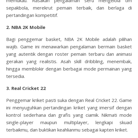
memukau. Rasakan pengalaman seru mengelola tim
sepakbola, merekrut pemain terbaik, dan berlaga di
pertandingan kompetitif.
2. NBA 2K Mobile
Bagi penggemar basket, NBA 2K Mobile adalah pilihan
wajib. Game ini menawarkan pengalaman bermain basket
yang autentik dengan roster pemain terbaru dan animasi
gerakan yang realistis. Asah skill dribbling, menembak,
hingga memblokir dengan berbagai mode permainan yang
tersedia.
3. Real Cricket 22
Penggemar kriket pasti suka dengan Real Cricket 22. Game
ini menyuguhkan pertandingan kriket yang imersif dengan
kontrol sederhana dan grafis yang ciamik. Nikmati mode
single-player maupun multiplayer, lengkapi skuad
terbaikmu, dan buktikan keahlianmu sebagai kapten kriket.