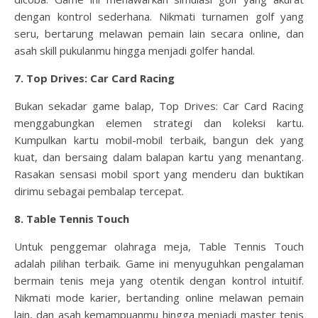
dengan kontrol sederhana. Nikmati turnamen golf yang
seru, bertarung melawan pemain lain secara online, dan
asah skill pukulanmu hingga menjadi golfer handal.
7. Top Drives: Car Card Racing
Bukan sekadar game balap, Top Drives: Car Card Racing
menggabungkan elemen strategi dan koleksi kartu.
Kumpulkan kartu mobil-mobil terbaik, bangun dek yang
kuat, dan bersaing dalam balapan kartu yang menantang.
Rasakan sensasi mobil sport yang menderu dan buktikan
dirimu sebagai pembalap tercepat.
8. Table Tennis Touch
Untuk penggemar olahraga meja, Table Tennis Touch
adalah pilihan terbaik. Game ini menyuguhkan pengalaman
bermain tenis meja yang otentik dengan kontrol intuitif.
Nikmati mode karier, bertanding online melawan pemain
lain, dan asah kemampuanmu hingga menjadi master tenis