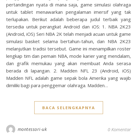
pertandingan nyata di mana saja, game simulasi olahraga
untuk tablet menawarkan pengalaman imersif yang tak
terlupakan. Berikut adalah beberapa judul terbaik yang
tersedia untuk perangkat Android dan iOS: 1. NBA 2K23
(Android, iOS) Seri NBA 2K telah menjadi acuan untuk game
simulasi basket selama bertahun-tahun, dan NBA 2K23
melanjutkan tradisi tersebut. Game ini menampilkan roster
lengkap tim dan pemain NBA, mode karier yang mendalam,
dan grafik memukau yang akan membuat Anda serasa
berada di lapangan. 2. Madden NFL 23 (Android, iOS)
Madden NFL adalah game sepak bola Amerika yang wajib
dimiliki bagi para penggemar olahraga. Madden…
BACA SELENGKAPNYA
montessori-uk
0 Komentar