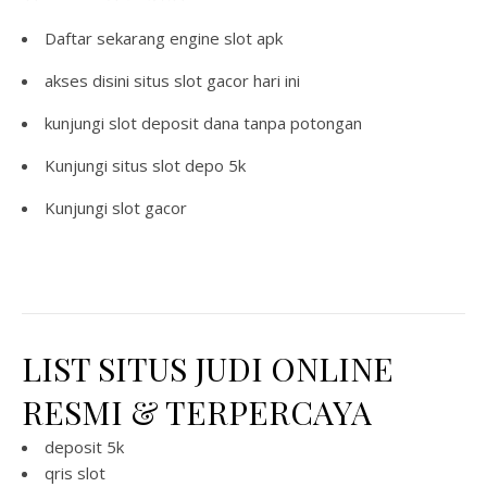
Daftar sekarang
engine slot apk
akses disini
situs slot gacor hari ini
kunjungi
slot deposit dana tanpa potongan
Kunjungi
situs slot depo 5k
Kunjungi
slot gacor
LIST SITUS JUDI ONLINE
RESMI & TERPERCAYA
deposit 5k
qris slot