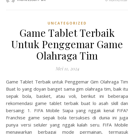
UNCATEGORIZED
Game Tablet Terbaik
Untuk Penggemar Game
Olahraga Tim
Mei 11, 2024
Game Tablet Terbaik untuk Penggemar Gim Olahraga Tim
Buat lo yang doyan banget sama gim olahraga tim, baik itu
sepak bola, basket, atau voli, berikut ini beberapa
rekomendasi game tablet terbaik buat lo asah skill dan
bersaing: 1. FIFA Mobile Siapa yang nggak kenal FIFA?
Franchise game sepak bola tersukses di dunia ini juga
punya versi seluler yang nggak kalah seru. FIFA Mobile
menawarkan berbagai mode permainan, termasuk