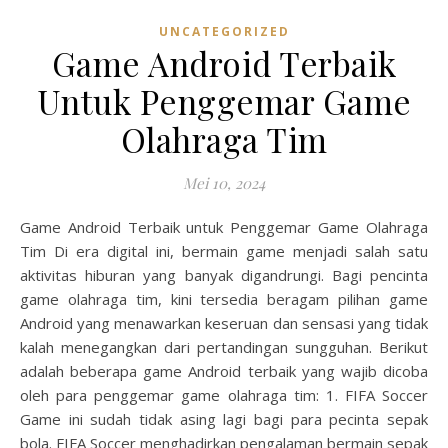
UNCATEGORIZED
Game Android Terbaik
Untuk Penggemar Game
Olahraga Tim
Mei 10, 2024
Game Android Terbaik untuk Penggemar Game Olahraga
Tim Di era digital ini, bermain game menjadi salah satu
aktivitas hiburan yang banyak digandrungi. Bagi pencinta
game olahraga tim, kini tersedia beragam pilihan game
Android yang menawarkan keseruan dan sensasi yang tidak
kalah menegangkan dari pertandingan sungguhan. Berikut
adalah beberapa game Android terbaik yang wajib dicoba
oleh para penggemar game olahraga tim: 1. FIFA Soccer
Game ini sudah tidak asing lagi bagi para pecinta sepak
bola. FIFA Soccer menghadirkan pengalaman bermain sepak