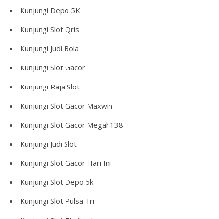
Kunjungi
Depo 5K
Kunjungi
Slot Qris
Kunjungi
Judi Bola
Kunjungi
Slot Gacor
Kunjungi
Raja Slot
Kunjungi
Slot Gacor Maxwin
Kunjungi
Slot Gacor Megah138
Kunjungi
Judi Slot
Kunjungi
Slot Gacor Hari Ini
Kunjungi
Slot Depo 5k
Kunjungi
Slot Pulsa Tri