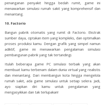
penanganan penyakit hingga bedah rumit, game ini
menawarkan simulasi rumah sakit yang komprehensif dan
menantang.
10. Factorio
Bangun pabrik otomatis yang rumit di Factorio. Ekstrak
sumber daya, ciptakan item yang kompleks, dan optimalkan
proses produksi kamu. Dengan grafik yang simpel namun
adiktif, game ini menawarkan pengalaman simulasi
pembangunan pabrik yang tak tertandingi.
Itulah beberapa game PC simulasi terbaik yang akan
membuat kamu terbenam dalam dunia virtual yang realistis
dan menantang. Dari membangun kota hingga mengelola
rumah sakit, ada game simulasi untuk setiap selera. Jadi,
ayo siapkan diri kamu untuk pengalaman yang
mengasyikkan dan tak terlupakan!