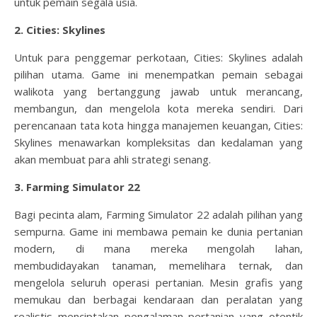
untuk pemain segala usia.
2. Cities: Skylines
Untuk para penggemar perkotaan, Cities: Skylines adalah
pilihan utama. Game ini menempatkan pemain sebagai
walikota yang bertanggung jawab untuk merancang,
membangun, dan mengelola kota mereka sendiri. Dari
perencanaan tata kota hingga manajemen keuangan, Cities:
Skylines menawarkan kompleksitas dan kedalaman yang
akan membuat para ahli strategi senang.
3. Farming Simulator 22
Bagi pecinta alam, Farming Simulator 22 adalah pilihan yang
sempurna. Game ini membawa pemain ke dunia pertanian
modern, di mana mereka mengolah lahan,
membudidayakan tanaman, memelihara ternak, dan
mengelola seluruh operasi pertanian. Mesin grafis yang
memukau dan berbagai kendaraan dan peralatan yang
realistis menciptakan pengalaman pertanian yang otentik