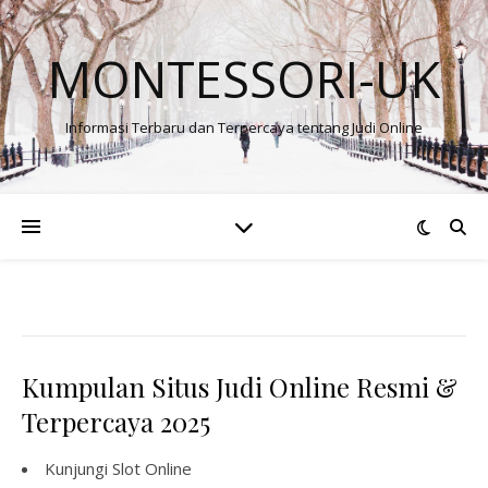
MONTESSORI-UK
Informasi Terbaru dan Terpercaya tentang Judi Online
Kumpulan Situs Judi Online Resmi &
Terpercaya 2025
Kunjungi
Slot Online