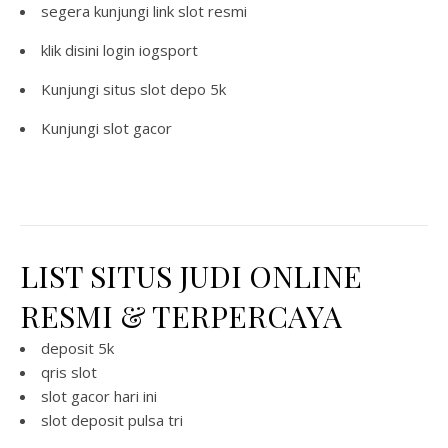
segera kunjungi
link slot resmi
klik disini
login iogsport
Kunjungi
situs slot depo 5k
Kunjungi
slot gacor
LIST SITUS JUDI ONLINE
RESMI & TERPERCAYA
deposit 5k
qris slot
slot gacor hari ini
slot deposit pulsa tri