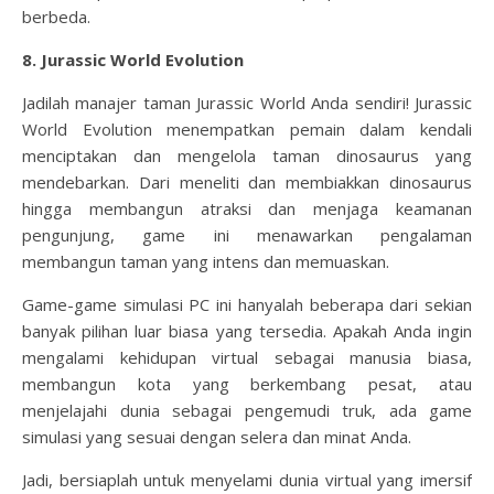
berbeda.
8. Jurassic World Evolution
Jadilah manajer taman Jurassic World Anda sendiri! Jurassic
World Evolution menempatkan pemain dalam kendali
menciptakan dan mengelola taman dinosaurus yang
mendebarkan. Dari meneliti dan membiakkan dinosaurus
hingga membangun atraksi dan menjaga keamanan
pengunjung, game ini menawarkan pengalaman
membangun taman yang intens dan memuaskan.
Game-game simulasi PC ini hanyalah beberapa dari sekian
banyak pilihan luar biasa yang tersedia. Apakah Anda ingin
mengalami kehidupan virtual sebagai manusia biasa,
membangun kota yang berkembang pesat, atau
menjelajahi dunia sebagai pengemudi truk, ada game
simulasi yang sesuai dengan selera dan minat Anda.
Jadi, bersiaplah untuk menyelami dunia virtual yang imersif