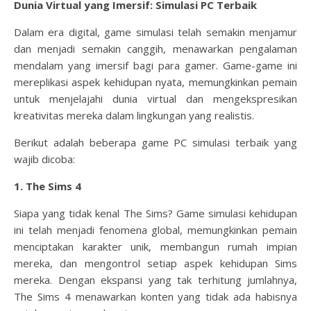
Dunia Virtual yang Imersif: Simulasi PC Terbaik
Dalam era digital, game simulasi telah semakin menjamur
dan menjadi semakin canggih, menawarkan pengalaman
mendalam yang imersif bagi para gamer. Game-game ini
mereplikasi aspek kehidupan nyata, memungkinkan pemain
untuk menjelajahi dunia virtual dan mengekspresikan
kreativitas mereka dalam lingkungan yang realistis.
Berikut adalah beberapa game PC simulasi terbaik yang
wajib dicoba:
1. The Sims 4
Siapa yang tidak kenal The Sims? Game simulasi kehidupan
ini telah menjadi fenomena global, memungkinkan pemain
menciptakan karakter unik, membangun rumah impian
mereka, dan mengontrol setiap aspek kehidupan Sims
mereka. Dengan ekspansi yang tak terhitung jumlahnya,
The Sims 4 menawarkan konten yang tidak ada habisnya