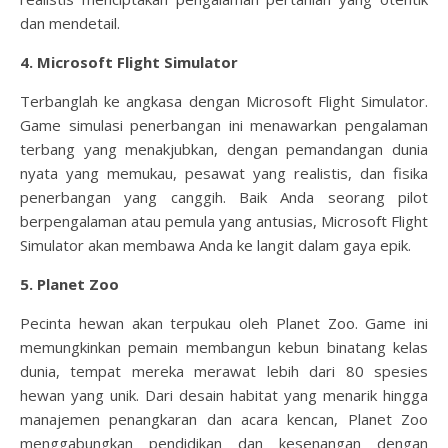
dan mendetail.
4. Microsoft Flight Simulator
Terbanglah ke angkasa dengan Microsoft Flight Simulator.
Game simulasi penerbangan ini menawarkan pengalaman
terbang yang menakjubkan, dengan pemandangan dunia
nyata yang memukau, pesawat yang realistis, dan fisika
penerbangan yang canggih. Baik Anda seorang pilot
berpengalaman atau pemula yang antusias, Microsoft Flight
Simulator akan membawa Anda ke langit dalam gaya epik.
5. Planet Zoo
Pecinta hewan akan terpukau oleh Planet Zoo. Game ini
memungkinkan pemain membangun kebun binatang kelas
dunia, tempat mereka merawat lebih dari 80 spesies
hewan yang unik. Dari desain habitat yang menarik hingga
manajemen penangkaran dan acara kencan, Planet Zoo
menggabungkan pendidikan dan kesenangan dengan