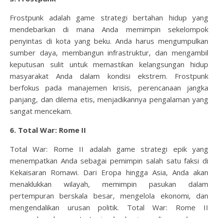
Frostpunk adalah game strategi bertahan hidup yang
mendebarkan di mana Anda memimpin sekelompok
penyintas di kota yang beku. Anda harus mengumpulkan
sumber daya, membangun infrastruktur, dan mengambil
keputusan sulit untuk memastikan kelangsungan hidup
masyarakat Anda dalam kondisi ekstrem. Frostpunk
berfokus pada manajemen krisis, perencanaan jangka
panjang, dan dilema etis, menjadikannya pengalaman yang
sangat mencekam.
6. Total War: Rome II
Total War: Rome II adalah game strategi epik yang
menempatkan Anda sebagai pemimpin salah satu faksi di
Kekaisaran Romawi. Dari Eropa hingga Asia, Anda akan
menaklukkan wilayah, memimpin pasukan dalam
pertempuran berskala besar, mengelola ekonomi, dan
mengendalikan urusan politik. Total War: Rome II