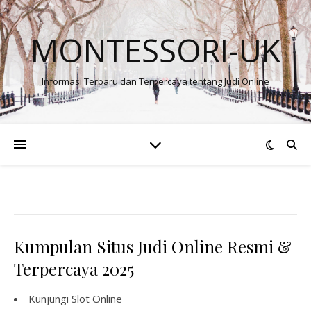
MONTESSORI-UK
Informasi Terbaru dan Terpercaya tentang Judi Online
Kumpulan Situs Judi Online Resmi &
Terpercaya 2025
Kunjungi
Slot Online