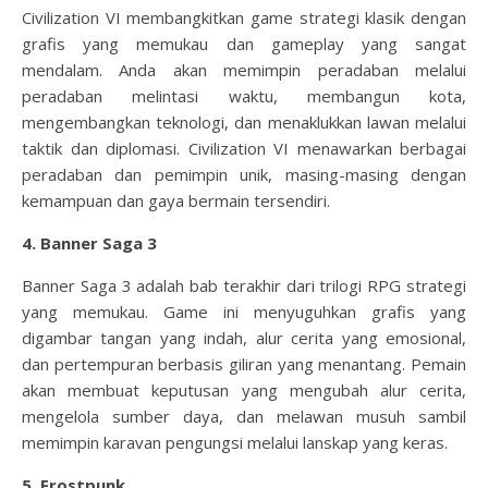
Civilization VI membangkitkan game strategi klasik dengan
grafis yang memukau dan gameplay yang sangat
mendalam. Anda akan memimpin peradaban melalui
peradaban melintasi waktu, membangun kota,
mengembangkan teknologi, dan menaklukkan lawan melalui
taktik dan diplomasi. Civilization VI menawarkan berbagai
peradaban dan pemimpin unik, masing-masing dengan
kemampuan dan gaya bermain tersendiri.
4. Banner Saga 3
Banner Saga 3 adalah bab terakhir dari trilogi RPG strategi
yang memukau. Game ini menyuguhkan grafis yang
digambar tangan yang indah, alur cerita yang emosional,
dan pertempuran berbasis giliran yang menantang. Pemain
akan membuat keputusan yang mengubah alur cerita,
mengelola sumber daya, dan melawan musuh sambil
memimpin karavan pengungsi melalui lanskap yang keras.
5. Frostpunk