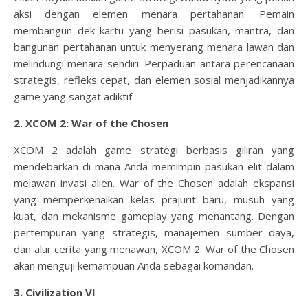
aksi dengan elemen menara pertahanan. Pemain
membangun dek kartu yang berisi pasukan, mantra, dan
bangunan pertahanan untuk menyerang menara lawan dan
melindungi menara sendiri. Perpaduan antara perencanaan
strategis, refleks cepat, dan elemen sosial menjadikannya
game yang sangat adiktif.
2. XCOM 2: War of the Chosen
XCOM 2 adalah game strategi berbasis giliran yang
mendebarkan di mana Anda memimpin pasukan elit dalam
melawan invasi alien. War of the Chosen adalah ekspansi
yang memperkenalkan kelas prajurit baru, musuh yang
kuat, dan mekanisme gameplay yang menantang. Dengan
pertempuran yang strategis, manajemen sumber daya,
dan alur cerita yang menawan, XCOM 2: War of the Chosen
akan menguji kemampuan Anda sebagai komandan.
3. Civilization VI