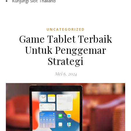
Kunjungi
Slot Thailand
UNCATEGORIZED
Game Tablet Terbaik
Untuk Penggemar
Strategi
Mei 6, 2024