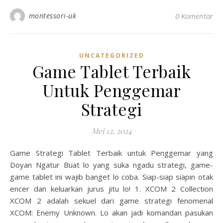
montessori-uk
0 Komentar
UNCATEGORIZED
Game Tablet Terbaik
Untuk Penggemar
Strategi
Mei 12, 2024
Game Strategi Tablet Terbaik untuk Penggemar yang
Doyan Ngatur Buat lo yang suka ngadu strategi, game-
game tablet ini wajib banget lo coba. Siap-siap siapin otak
encer dan keluarkan jurus jitu lo! 1. XCOM 2 Collection
XCOM 2 adalah sekuel dari game strategi fenomenal
XCOM: Enemy Unknown. Lo akan jadi komandan pasukan