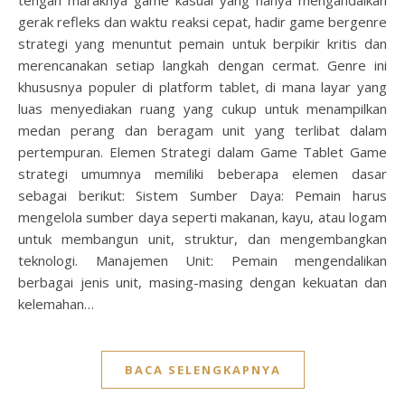
tengah maraknya game kasual yang hanya mengandalkan
gerak refleks dan waktu reaksi cepat, hadir game bergenre
strategi yang menuntut pemain untuk berpikir kritis dan
merencanakan setiap langkah dengan cermat. Genre ini
khususnya populer di platform tablet, di mana layar yang
luas menyediakan ruang yang cukup untuk menampilkan
medan perang dan beragam unit yang terlibat dalam
pertempuran. Elemen Strategi dalam Game Tablet Game
strategi umumnya memiliki beberapa elemen dasar
sebagai berikut: Sistem Sumber Daya: Pemain harus
mengelola sumber daya seperti makanan, kayu, atau logam
untuk membangun unit, struktur, dan mengembangkan
teknologi. Manajemen Unit: Pemain mengendalikan
berbagai jenis unit, masing-masing dengan kekuatan dan
kelemahan…
BACA SELENGKAPNYA