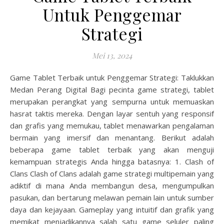
Untuk Penggemar
Strategi
Mei 13, 2024
Game Tablet Terbaik untuk Penggemar Strategi: Taklukkan
Medan Perang Digital Bagi pecinta game strategi, tablet
merupakan perangkat yang sempurna untuk memuaskan
hasrat taktis mereka. Dengan layar sentuh yang responsif
dan grafis yang memukau, tablet menawarkan pengalaman
bermain yang imersif dan menantang. Berikut adalah
beberapa game tablet terbaik yang akan menguji
kemampuan strategis Anda hingga batasnya: 1. Clash of
Clans Clash of Clans adalah game strategi multipemain yang
adiktif di mana Anda membangun desa, mengumpulkan
pasukan, dan bertarung melawan pemain lain untuk sumber
daya dan kejayaan. Gameplay yang intuitif dan grafik yang
memikat menjadikannya salah satu game seluler paling