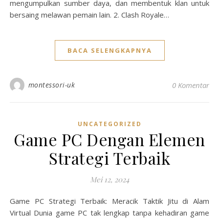
mengumpulkan sumber daya, dan membentuk klan untuk
bersaing melawan pemain lain. 2. Clash Royale…
BACA SELENGKAPNYA
montessori-uk
0 Komentar
UNCATEGORIZED
Game PC Dengan Elemen
Strategi Terbaik
Mei 12, 2024
Game PC Strategi Terbaik: Meracik Taktik Jitu di Alam
Virtual Dunia game PC tak lengkap tanpa kehadiran game