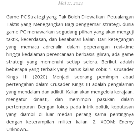
Mei 11, 2024
Game PC Strategi yang Tak Boleh Dilewatkan: Petualangan
Taktis yang Menegangkan Bagi penggemar strategi, dunia
game PC menawarkan segudang pilihan yang akan menguji
taktik, kecerdasan, dan kesabaran kalian. Dari ketegangan
yang memacu adrenalin dalam peperangan real-time
hingga kedalaman perencanaan berbasis giliran, ada game
strategi yang memenuhi setiap selera. Berikut adalah
beberapa yang terbaik yang harus kalian coba: 1. Crusader
Kings III (2020) Menjadi seorang pemimpin abad
pertengahan dalam Crusader Kings III adalah pengalaman
yang mendalam dan adiktif. Kalian akan mengelola kerajaan,
mengatur dinasti, dan memimpin pasukan dalam
pertempuran. Dengan fokus pada intrik politik, keputusan
yang diambil di luar medan perang sama pentingnya
dengan keterampilan militer kalian. 2. XCOM: Enemy
Unknown…