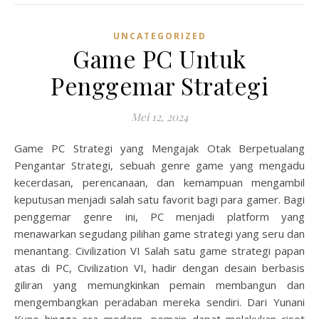
UNCATEGORIZED
Game PC Untuk
Penggemar Strategi
Mei 12, 2024
Game PC Strategi yang Mengajak Otak Berpetualang
Pengantar Strategi, sebuah genre game yang mengadu
kecerdasan, perencanaan, dan kemampuan mengambil
keputusan menjadi salah satu favorit bagi para gamer. Bagi
penggemar genre ini, PC menjadi platform yang
menawarkan segudang pilihan game strategi yang seru dan
menantang. Civilization VI Salah satu game strategi papan
atas di PC, Civilization VI, hadir dengan desain berbasis
giliran yang memungkinkan pemain membangun dan
mengembangkan peradaban mereka sendiri. Dari Yunani