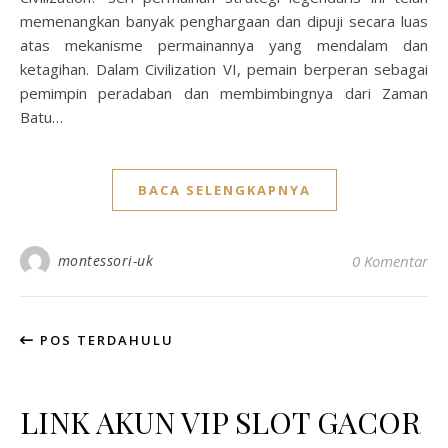
memenangkan banyak penghargaan dan dipuji secara luas
atas mekanisme permainannya yang mendalam dan
ketagihan. Dalam Civilization VI, pemain berperan sebagai
pemimpin peradaban dan membimbingnya dari Zaman
Batu…
BACA SELENGKAPNYA
montessori-uk
0 Komentar
POS TERDAHULU
LINK AKUN VIP SLOT GACOR