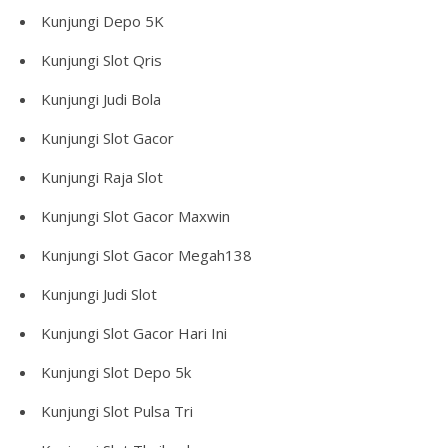
Kunjungi
Depo 5K
Kunjungi
Slot Qris
Kunjungi
Judi Bola
Kunjungi
Slot Gacor
Kunjungi
Raja Slot
Kunjungi
Slot Gacor Maxwin
Kunjungi
Slot Gacor Megah138
Kunjungi
Judi Slot
Kunjungi
Slot Gacor Hari Ini
Kunjungi
Slot Depo 5k
Kunjungi
Slot Pulsa Tri