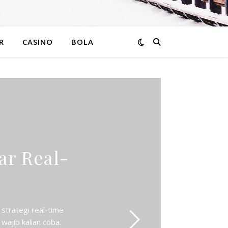
R
CASINO
BOLA
r Real-
strategi real-time
wajib kalian coba.