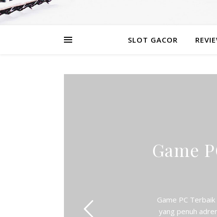
SLOT GACOR
REVIE
Game P
Game PC Terbaik u
yang penuh adrena