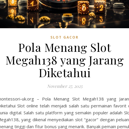
SLOT GACOR
Pola Menang Slot
Megah138 yang Jarang
Diketahui
November 27, 2025
ontessori-uk.org – Pola Menang Slot Megah138 yang Jara
iketahui Slot online telah menjadi salah satu permainan favorit 
unia digital. Salah satu platform yang semakin populer adalah Sl
egah138, yang dikenal menyediakan slot “gacor” dengan pelua
enang tinggi dan fitur bonus yang menarik. Banyak pemain pemu