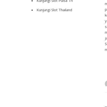
Kunjungi
Slot Pulsa Tri
m
p
Kunjungi
Slot Thailand
k
y
s
m
j
S
m