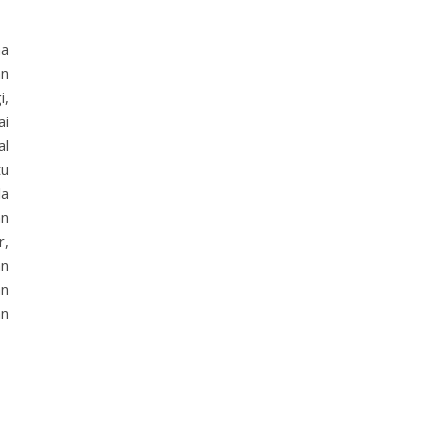
ma
an
i,
ai
al
tu
la
an
r,
an
an
an