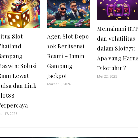
Memahami RT
itus Slot
Agen Slot Depo
dan Volatilitas
Thailand
10k Berlisensi
dalam Slot777:
Gampang
Resmi – Jamin
Apa yang Haru
Maxwin: Solusi
Gampang
Diketahui?
Cuan Lewat
Jackpot
Mei 22, 2025
Maret 13, 2026
Pulsa dan Link
Slot88
Terpercaya
ei 17, 2025