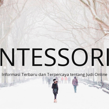
NTESSORI
Informasi Terbaru dan Terpercaya tentang Judi Online