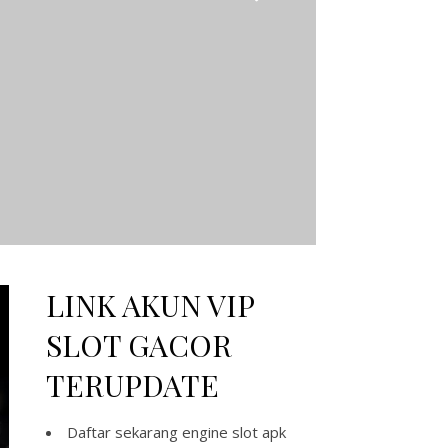
LINK AKUN VIP
SLOT GACOR
TERUPDATE
Daftar sekarang
engine slot apk