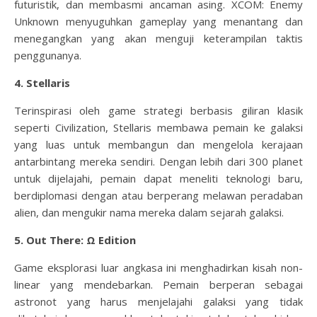
futuristik, dan membasmi ancaman asing. XCOM: Enemy
Unknown menyuguhkan gameplay yang menantang dan
menegangkan yang akan menguji keterampilan taktis
penggunanya.
4. Stellaris
Terinspirasi oleh game strategi berbasis giliran klasik
seperti Civilization, Stellaris membawa pemain ke galaksi
yang luas untuk membangun dan mengelola kerajaan
antarbintang mereka sendiri. Dengan lebih dari 300 planet
untuk dijelajahi, pemain dapat meneliti teknologi baru,
berdiplomasi dengan atau berperang melawan peradaban
alien, dan mengukir nama mereka dalam sejarah galaksi.
5. Out There: Ω Edition
Game eksplorasi luar angkasa ini menghadirkan kisah non-
linear yang mendebarkan. Pemain berperan sebagai
astronot yang harus menjelajahi galaksi yang tidak