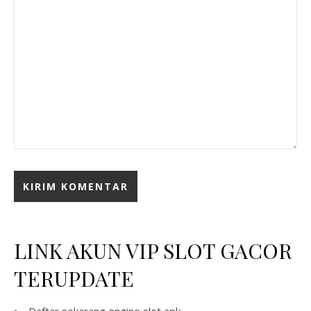
LINK AKUN VIP SLOT GACOR
TERUPDATE