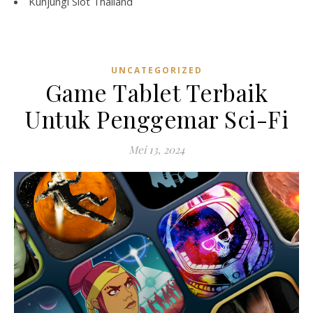
Kunjungi
Slot Thailand
UNCATEGORIZED
Game Tablet Terbaik
Untuk Penggemar Sci-Fi
Mei 13, 2024