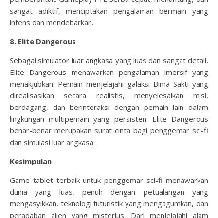
sangat adiktif, menciptakan pengalaman bermain yang
intens dan mendebarkan.
8. Elite Dangerous
Sebagai simulator luar angkasa yang luas dan sangat detail,
Elite Dangerous menawarkan pengalaman imersif yang
menakjubkan. Pemain menjelajahi galaksi Bima Sakti yang
direalisasikan secara realistis, menyelesaikan misi,
berdagang, dan berinteraksi dengan pemain lain dalam
lingkungan multipemain yang persisten. Elite Dangerous
benar-benar merupakan surat cinta bagi penggemar sci-fi
dan simulasi luar angkasa.
Kesimpulan
Game tablet terbaik untuk penggemar sci-fi menawarkan
dunia yang luas, penuh dengan petualangan yang
mengasyikkan, teknologi futuristik yang mengagumkan, dan
peradaban alien yang misterius. Dari menjelajahi alam