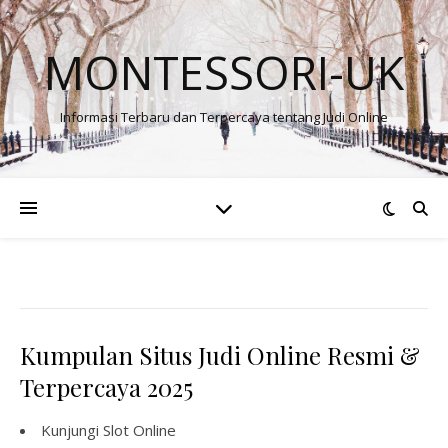
MONTESSORI-UK
Informasi Terbaru dan Terpercaya tentang Judi Online
Kumpulan Situs Judi Online Resmi &
Terpercaya 2025
Kunjungi
Slot Online