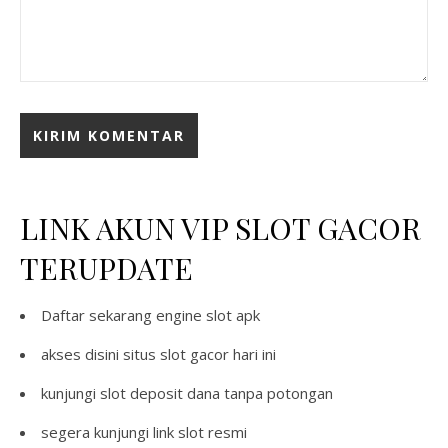
LINK AKUN VIP SLOT GACOR
TERUPDATE
Daftar sekarang
engine slot apk
akses disini
situs slot gacor hari ini
kunjungi
slot deposit dana tanpa potongan
segera kunjungi
link slot resmi