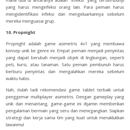
yang harus menginfeksi orang lain. Para pemain harus
mengidentifikasi infeksi dan mengeluarkannya sebelum
mereka menguasai grup.
10. Propnight
Propnight adalah game asimetris 4v1 yang membawa
konsep unik ke genre ini. Empat pemain menjadi penyintas
yang dapat berubah menjadi objek di lingkungan, seperti
peti, kursi, atau tanaman. Satu pemain pembunuh harus
berburu penyintas dan mengalahkan mereka sebelum
waktu habis.
Nah, itulah tadi rekomendasi game tablet terbaik untuk
penggemar multiplayer asimetris. Dengan gameplay yang
unik dan menantang, game-game ini dijamin memberikan
pengalaman bermain yang seru dan menegangkan. Siapkan
strategi dan kerja sama tim yang kuat untuk menaklukkan
lawanmu!