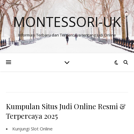
MONTESSORI-UK
Informasi Terbaru dan Terpercaya tentang Judi Online
Kumpulan Situs Judi Online Resmi &
Terpercaya 2025
Kunjungi
Slot Online