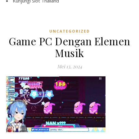
Kunjungi
Slot Thailand
UNCATEGORIZED
Game PC Dengan Elemen
Musik
Mei 13, 2024