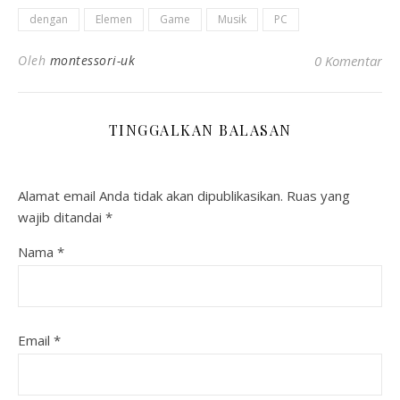
dengan
Elemen
Game
Musik
PC
Oleh
montessori-uk
0 Komentar
TINGGALKAN BALASAN
Alamat email Anda tidak akan dipublikasikan.
Ruas yang
wajib ditandai
*
Nama
*
Email
*