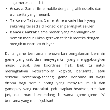
lagu mereka sendiri.
Arcaea:
Game ritme mobile dengan grafik estetis dan
alur cerita yang menarik.
Taiko no Tatsujin:
Game ritme arcade klasik yang
sekarang tersedia di konsol dan perangkat seluler.
Dance Central:
Game menari yang memungkinkan
pemain menunjukkan gerakan terbaik mereka dengan
mengikuti instruksi di layar.
Dunia game berirama menawarkan pengalaman bermain
game yang unik dan menyegarkan yang menggabungkan
musik, visual, dan koordinasi fisik. Baik itu untuk
meningkatkan keterampilan kognitif, bersantai, atau
sekadar bersenang-senang, game berirama ini wajib
dicoba bagi semua orang yang menyukai musik dan
gameplay yang interaktif. Jadi, siapkan headset, rilekskan
jari, dan mari berdendang bersama game-game PC
berirama yang menakjubkan!