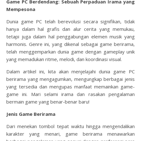
Game PC Berdendang: Sebuah Perpaduan Irama yang
Mempesona
Dunia game PC telah berevolusi secara signifikan, tidak
hanya dalam hal grafis dan alur cerita yang memukau,
tetapi juga dalam hal penggabungan elemen musik yang
harmonis. Genre ini, yang dikenal sebagai game berirama,
telah menggemparkan dunia game dengan gameplay unik
yang memadukan ritme, melodi, dan koordinasi visual.
Dalam artikel ini, kita akan menjelajahi dunia game PC
berirama yang mengagumkan, mengungkap berbagai jenis
yang tersedia dan mengupas manfaat memainkan game-
game ini. Mari selami irama dan rasakan pengalaman
bermain game yang benar-benar baru!
Jenis Game Berirama
Dari menekan tombol tepat waktu hingga mengendalikan
karakter yang menari, game berirama menawarkan