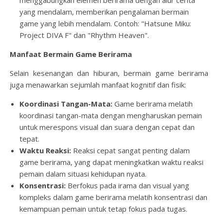
menggabungkan elemen berirama dengan alur cerita
yang mendalam, memberikan pengalaman bermain
game yang lebih mendalam. Contoh: "Hatsune Miku:
Project DIVA F" dan "Rhythm Heaven".
Manfaat Bermain Game Berirama
Selain kesenangan dan hiburan, bermain game berirama
juga menawarkan sejumlah manfaat kognitif dan fisik:
Koordinasi Tangan-Mata:
Game berirama melatih
koordinasi tangan-mata dengan mengharuskan pemain
untuk merespons visual dan suara dengan cepat dan
tepat.
Waktu Reaksi:
Reaksi cepat sangat penting dalam
game berirama, yang dapat meningkatkan waktu reaksi
pemain dalam situasi kehidupan nyata.
Konsentrasi:
Berfokus pada irama dan visual yang
kompleks dalam game berirama melatih konsentrasi dan
kemampuan pemain untuk tetap fokus pada tugas.