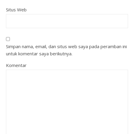
Situs Web
Simpan nama, email, dan situs web saya pada peramban ini
untuk komentar saya berikutnya.
Komentar