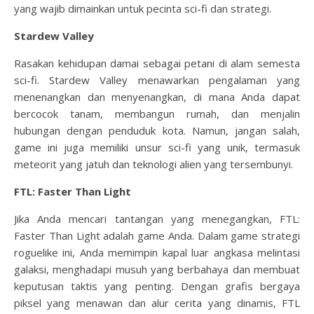
yang wajib dimainkan untuk pecinta sci-fi dan strategi.
Stardew Valley
Rasakan kehidupan damai sebagai petani di alam semesta
sci-fi. Stardew Valley menawarkan pengalaman yang
menenangkan dan menyenangkan, di mana Anda dapat
bercocok tanam, membangun rumah, dan menjalin
hubungan dengan penduduk kota. Namun, jangan salah,
game ini juga memiliki unsur sci-fi yang unik, termasuk
meteorit yang jatuh dan teknologi alien yang tersembunyi.
FTL: Faster Than Light
Jika Anda mencari tantangan yang menegangkan, FTL:
Faster Than Light adalah game Anda. Dalam game strategi
roguelike ini, Anda memimpin kapal luar angkasa melintasi
galaksi, menghadapi musuh yang berbahaya dan membuat
keputusan taktis yang penting. Dengan grafis bergaya
piksel yang menawan dan alur cerita yang dinamis, FTL