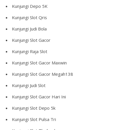
Kunjungi
Depo 5K
Kunjungi
Slot Qris
Kunjungi
Judi Bola
Kunjungi
Slot Gacor
Kunjungi
Raja Slot
Kunjungi
Slot Gacor Maxwin
Kunjungi
Slot Gacor Megah138
Kunjungi
Judi Slot
Kunjungi
Slot Gacor Hari Ini
Kunjungi
Slot Depo 5k
Kunjungi
Slot Pulsa Tri