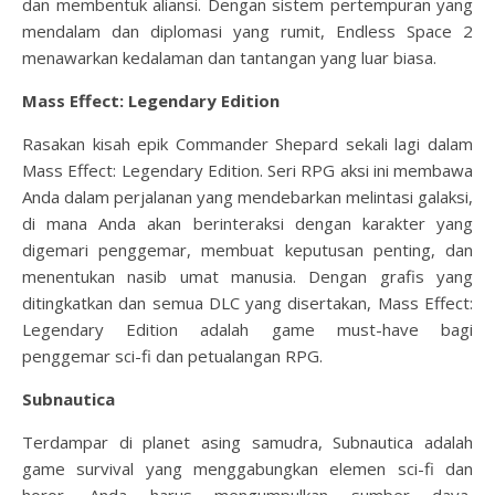
dan membentuk aliansi. Dengan sistem pertempuran yang
mendalam dan diplomasi yang rumit, Endless Space 2
menawarkan kedalaman dan tantangan yang luar biasa.
Mass Effect: Legendary Edition
Rasakan kisah epik Commander Shepard sekali lagi dalam
Mass Effect: Legendary Edition. Seri RPG aksi ini membawa
Anda dalam perjalanan yang mendebarkan melintasi galaksi,
di mana Anda akan berinteraksi dengan karakter yang
digemari penggemar, membuat keputusan penting, dan
menentukan nasib umat manusia. Dengan grafis yang
ditingkatkan dan semua DLC yang disertakan, Mass Effect:
Legendary Edition adalah game must-have bagi
penggemar sci-fi dan petualangan RPG.
Subnautica
Terdampar di planet asing samudra, Subnautica adalah
game survival yang menggabungkan elemen sci-fi dan
horor. Anda harus mengumpulkan sumber daya,