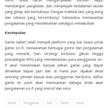
membangun pangkalan, dan menjelajahi kedalaman lautan
yang gelap dan berbahaya. Dengan makhluk laut yang asing
dan rahasia yang tersembunyi, Subnautica menawarkan
pengalaman yang mendebarkan sekaligus menakutkan.
Kesimpulan
Game tablet telah menjadi platform yang luar biasa untuk
game sci-fi, menawarkan berbagai genre dan pengalaman
yang menarik. Dari strategi berbasis giliran hingga
petualangan RPG yang mendebarkan, para penggemar sci-
fi akan menemukan banyak pilihan game yang dapat
dimainkan kapan pun dan di mana pun. Apakah Anda
seorang pemain kasual atau penggemar hardcore, daftar
game ini pasti akan memuaskan dahaga Anda akan
pengalaman sci-fi yang imersif dan seru.
Game
Penggemar
SciFi
Tablet
untuk