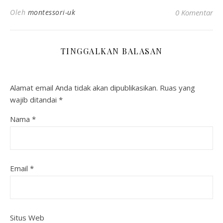
Oleh
montessori-uk
0 Komentar
TINGGALKAN BALASAN
Alamat email Anda tidak akan dipublikasikan.
Ruas yang
wajib ditandai
*
Nama
*
Email
*
Situs Web