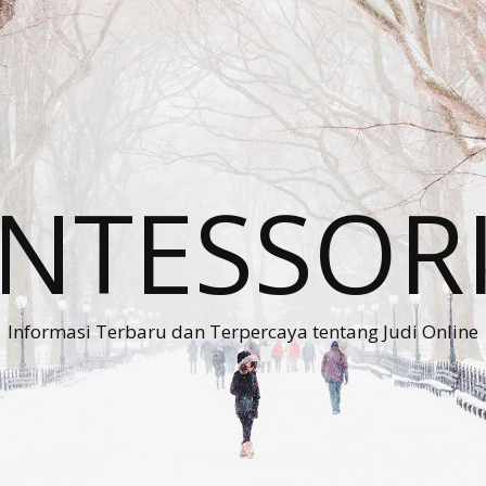
NTESSORI
Informasi Terbaru dan Terpercaya tentang Judi Online