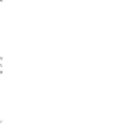
lu
n,
ai
ar