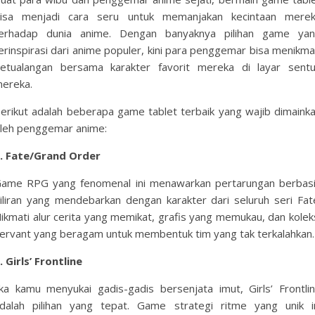
isa menjadi cara seru untuk memanjakan kecintaan mere
erhadap dunia anime. Dengan banyaknya pilihan game ya
erinspirasi dari anime populer, kini para penggemar bisa menikma
etualangan bersama karakter favorit mereka di layar sent
ereka.
erikut adalah beberapa game tablet terbaik yang wajib dimaink
leh penggemar anime:
. Fate/Grand Order
ame RPG yang fenomenal ini menawarkan pertarungan berbas
iliran yang mendebarkan dengan karakter dari seluruh seri Fat
ikmati alur cerita yang memikat, grafis yang memukau, dan kolek
ervant yang beragam untuk membentuk tim yang tak terkalahkan.
. Girls’ Frontline
ika kamu menyukai gadis-gadis bersenjata imut, Girls’ Frontli
dalah pilihan yang tepat. Game strategi ritme yang unik i