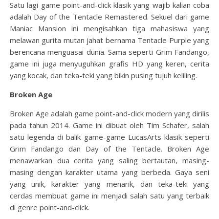
Satu lagi game point-and-click klasik yang wajib kalian coba
adalah Day of the Tentacle Remastered. Sekuel dari game
Maniac Mansion ini mengisahkan tiga mahasiswa yang
melawan gurita mutan jahat bernama Tentacle Purple yang
berencana menguasai dunia. Sama seperti Grim Fandango,
game ini juga menyuguhkan grafis HD yang keren, cerita
yang kocak, dan teka-teki yang bikin pusing tujuh keliling.
Broken Age
Broken Age adalah game point-and-click modern yang dirilis
pada tahun 2014. Game ini dibuat oleh Tim Schafer, salah
satu legenda di balik game-game LucasArts klasik seperti
Grim Fandango dan Day of the Tentacle. Broken Age
menawarkan dua cerita yang saling bertautan, masing-
masing dengan karakter utama yang berbeda. Gaya seni
yang unik, karakter yang menarik, dan teka-teki yang
cerdas membuat game ini menjadi salah satu yang terbaik
di genre point-and-click.