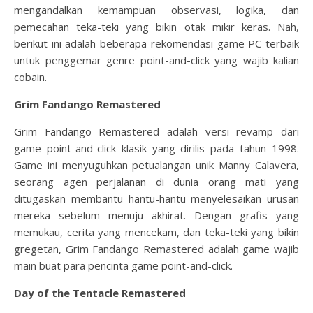
mengandalkan kemampuan observasi, logika, dan
pemecahan teka-teki yang bikin otak mikir keras. Nah,
berikut ini adalah beberapa rekomendasi game PC terbaik
untuk penggemar genre point-and-click yang wajib kalian
cobain.
Grim Fandango Remastered
Grim Fandango Remastered adalah versi revamp dari
game point-and-click klasik yang dirilis pada tahun 1998.
Game ini menyuguhkan petualangan unik Manny Calavera,
seorang agen perjalanan di dunia orang mati yang
ditugaskan membantu hantu-hantu menyelesaikan urusan
mereka sebelum menuju akhirat. Dengan grafis yang
memukau, cerita yang mencekam, dan teka-teki yang bikin
gregetan, Grim Fandango Remastered adalah game wajib
main buat para pencinta game point-and-click.
Day of the Tentacle Remastered