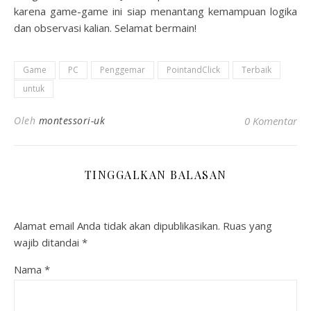
karena game-game ini siap menantang kemampuan logika
dan observasi kalian. Selamat bermain!
Game
PC
Penggemar
PointandClick
Terbaik
untuk
Oleh
montessori-uk
0 Komentar
TINGGALKAN BALASAN
Alamat email Anda tidak akan dipublikasikan.
Ruas yang
wajib ditandai
*
Nama
*