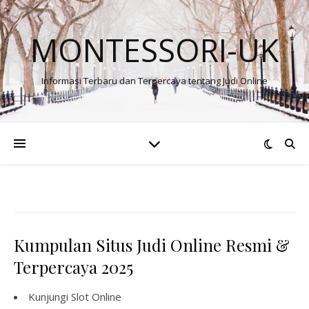
MONTESSORI-UK
Informasi Terbaru dan Terpercaya tentang Judi Online
Kumpulan Situs Judi Online Resmi &
Terpercaya 2025
Kunjungi
Slot Online