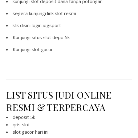
kunjungi
slot deposit dana tanpa potongan
segera kunjungi
link slot resmi
klik disini
login iogsport
Kunjungi
situs slot depo 5k
Kunjungi
slot gacor
LIST SITUS JUDI ONLINE
RESMI & TERPERCAYA
deposit 5k
qris slot
slot gacor hari ini