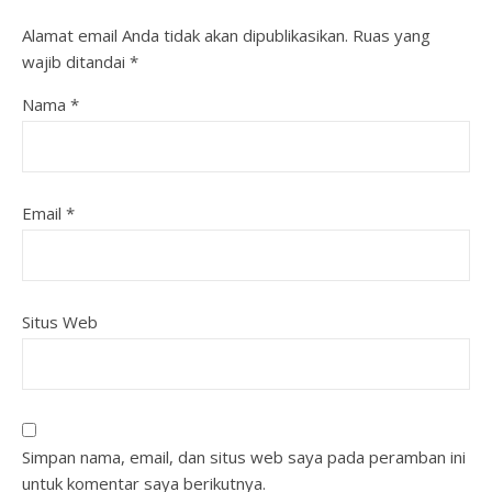
Alamat email Anda tidak akan dipublikasikan.
Ruas yang
wajib ditandai
*
Nama
*
Email
*
Situs Web
Simpan nama, email, dan situs web saya pada peramban ini
untuk komentar saya berikutnya.