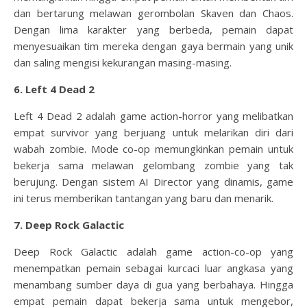
dan bertarung melawan gerombolan Skaven dan Chaos.
Dengan lima karakter yang berbeda, pemain dapat
menyesuaikan tim mereka dengan gaya bermain yang unik
dan saling mengisi kekurangan masing-masing.
6. Left 4 Dead 2
Left 4 Dead 2 adalah game action-horror yang melibatkan
empat survivor yang berjuang untuk melarikan diri dari
wabah zombie. Mode co-op memungkinkan pemain untuk
bekerja sama melawan gelombang zombie yang tak
berujung. Dengan sistem AI Director yang dinamis, game
ini terus memberikan tantangan yang baru dan menarik.
7. Deep Rock Galactic
Deep Rock Galactic adalah game action-co-op yang
menempatkan pemain sebagai kurcaci luar angkasa yang
menambang sumber daya di gua yang berbahaya. Hingga
empat pemain dapat bekerja sama untuk mengebor,