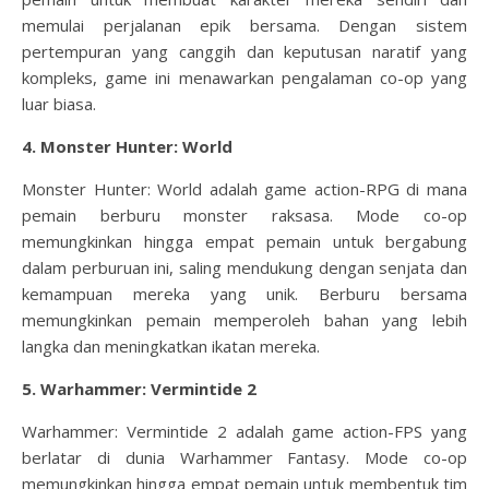
memulai perjalanan epik bersama. Dengan sistem
pertempuran yang canggih dan keputusan naratif yang
kompleks, game ini menawarkan pengalaman co-op yang
luar biasa.
4. Monster Hunter: World
Monster Hunter: World adalah game action-RPG di mana
pemain berburu monster raksasa. Mode co-op
memungkinkan hingga empat pemain untuk bergabung
dalam perburuan ini, saling mendukung dengan senjata dan
kemampuan mereka yang unik. Berburu bersama
memungkinkan pemain memperoleh bahan yang lebih
langka dan meningkatkan ikatan mereka.
5. Warhammer: Vermintide 2
Warhammer: Vermintide 2 adalah game action-FPS yang
berlatar di dunia Warhammer Fantasy. Mode co-op
memungkinkan hingga empat pemain untuk membentuk tim