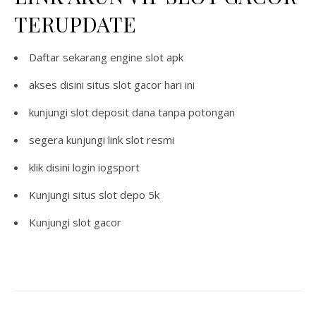
TERUPDATE
Daftar sekarang
engine slot apk
akses disini
situs slot gacor hari ini
kunjungi
slot deposit dana tanpa potongan
segera kunjungi
link slot resmi
klik disini
login iogsport
Kunjungi
situs slot depo 5k
Kunjungi
slot gacor