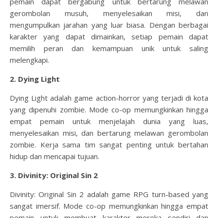
pemain dapat bergabung untuk bertarung melawan
gerombolan musuh, menyelesaikan misi, dan
mengumpulkan jarahan yang luar biasa. Dengan berbagai
karakter yang dapat dimainkan, setiap pemain dapat
memilih peran dan kemampuan unik untuk saling
melengkapi.
2. Dying Light
Dying Light adalah game action-horror yang terjadi di kota
yang dipenuhi zombie. Mode co-op memungkinkan hingga
empat pemain untuk menjelajah dunia yang luas,
menyelesaikan misi, dan bertarung melawan gerombolan
zombie. Kerja sama tim sangat penting untuk bertahan
hidup dan mencapai tujuan.
3. Divinity: Original Sin 2
Divinity: Original Sin 2 adalah game RPG turn-based yang
sangat imersif. Mode co-op memungkinkan hingga empat
pemain untuk membuat karakter mereka sendiri dan