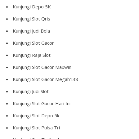
Kunjungi
Depo 5K
Kunjungi
Slot Qris
Kunjungi
Judi Bola
Kunjungi
Slot Gacor
Kunjungi
Raja Slot
Kunjungi
Slot Gacor Maxwin
Kunjungi
Slot Gacor Megah138
Kunjungi
Judi Slot
Kunjungi
Slot Gacor Hari Ini
Kunjungi
Slot Depo 5k
Kunjungi
Slot Pulsa Tri