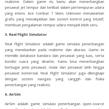
realisme. Dalam game ini, kamu akan menerbangkan
pesawat jet tempur dan terlibat dalam pertempuran udara
yang intens. Ace Combat 7 Skies Unknown menawarkan
grafis yang menakjubkan dan sistem kontrol yang intuitif,
membuat pengalaman tempur udara menjadi lebih seru.
5. Real Flight Simulator
Real Flight Simulator adalah game simulasi penerbangan
yang menekankan pada realisme dan akurasi. Game ini
memiliki database bandara dan pesawat yang luas, serta
kondisi cuaca yang dinamis. Kamu bisa menerbangkan
berbagai jenis pesawat, mulai dari pesawat latih hingga
pesawat komersial. Real Flight Simulator juga dilengkapi
dengan sistem navigasi yang canggih dan fisika
penerbangan yang realistis.
6. AirSim
AirSim adalah game simulasi penerbangan open-source