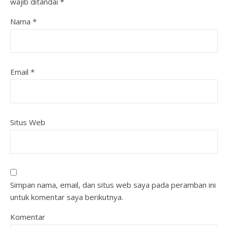
wajib ditandai
*
Nama
*
Email
*
Situs Web
Simpan nama, email, dan situs web saya pada peramban ini
untuk komentar saya berikutnya.
Komentar