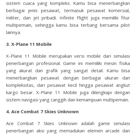
sistem cuaca yang kompleks. Kamu bisa menerbangkan
berbagai jenis pesawat, termasuk pesawat komersial,
militer, dan jet pribadi. Infinite Flight juga memiliki fitur
multipemain, sehingga kamu bisa terbang bersama pilot
lainnya.
3. X-Plane 11 Mobile
X-Plane 11 Mobile merupakan versi mobile dari simulasi
penerbangan profesional. Game ini memiliki mesin fisika
yang akurat dan grafik yang sangat detail. Kamu bisa
menerbangkan pesawat dengan berbagai ukuran dan
kompleksitas, dari pesawat kecil hingga pesawat angkut
kargo besar. X-Plane 11 Mobile juga dilengkapi dengan
sistem navigasi yang canggih dan kemampuan multipemain.
4. Ace Combat 7 Skies Unknown
Ace Combat 7 Skies Unknown adalah game simulasi
penerbangan aksi yang memadukan elemen arcade dan