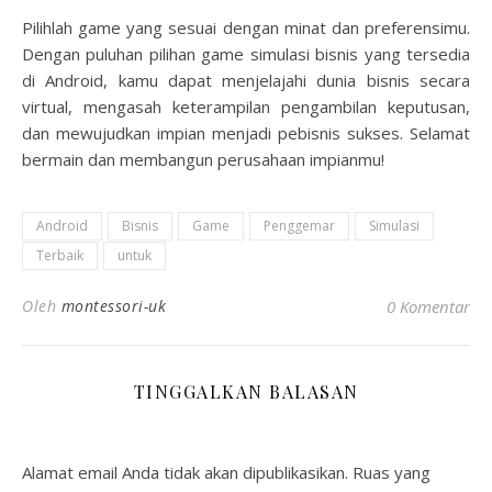
Pilihlah game yang sesuai dengan minat dan preferensimu.
Dengan puluhan pilihan game simulasi bisnis yang tersedia
di Android, kamu dapat menjelajahi dunia bisnis secara
virtual, mengasah keterampilan pengambilan keputusan,
dan mewujudkan impian menjadi pebisnis sukses. Selamat
bermain dan membangun perusahaan impianmu!
Android
Bisnis
Game
Penggemar
Simulasi
Terbaik
untuk
Oleh
montessori-uk
0 Komentar
TINGGALKAN BALASAN
Alamat email Anda tidak akan dipublikasikan.
Ruas yang