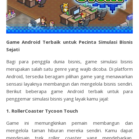
Game Android Terbaik untuk Pecinta Simulasi Bisnis
Sejati
Bagi para penggila dunia bisnis, game simulasi bisnis
merupakan salah satu genre yang wajib dicoba. Di platform
Android, tersedia beragam pilihan game yang menawarkan
sensasi layaknya membangun dan mengelola bisnis sendiri.
Berikut beberapa game Android terbaik untuk para
penggemar simulasi bisnis yang layak kamu jajal:
1. RollerCoaster Tycoon Touch
Game ini memungkinkan pemain membangun dan
mengelola taman hiburan mereka sendiri. Kamu dapat
mendesain trek roller coaster yang mendebarkan,