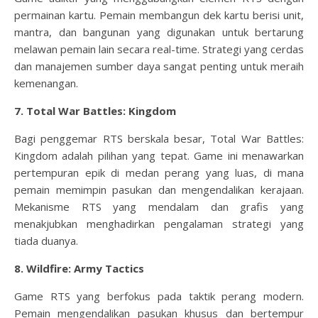
permainan kartu. Pemain membangun dek kartu berisi unit,
mantra, dan bangunan yang digunakan untuk bertarung
melawan pemain lain secara real-time. Strategi yang cerdas
dan manajemen sumber daya sangat penting untuk meraih
kemenangan.
7. Total War Battles: Kingdom
Bagi penggemar RTS berskala besar, Total War Battles:
Kingdom adalah pilihan yang tepat. Game ini menawarkan
pertempuran epik di medan perang yang luas, di mana
pemain memimpin pasukan dan mengendalikan kerajaan.
Mekanisme RTS yang mendalam dan grafis yang
menakjubkan menghadirkan pengalaman strategi yang
tiada duanya.
8. Wildfire: Army Tactics
Game RTS yang berfokus pada taktik perang modern.
Pemain mengendalikan pasukan khusus dan bertempur