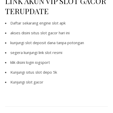
LINK AKUN VIP SLOT GACOR
TERUPDATE
Daftar sekarang
engine slot apk
akses disini
situs slot gacor hari ini
kunjungi
slot deposit dana tanpa potongan
segera kunjungi
link slot resmi
klik disini
login iogsport
Kunjungi
situs slot depo 5k
Kunjungi
slot gacor