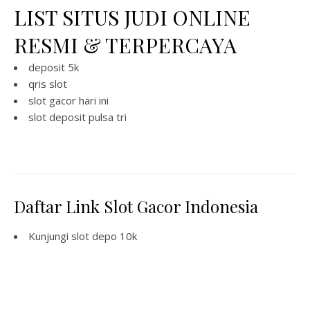
LIST SITUS JUDI ONLINE
RESMI & TERPERCAYA
deposit 5k
qris slot
slot gacor hari ini
slot deposit pulsa tri
Daftar Link Slot Gacor Indonesia
Kunjungi
slot depo 10k