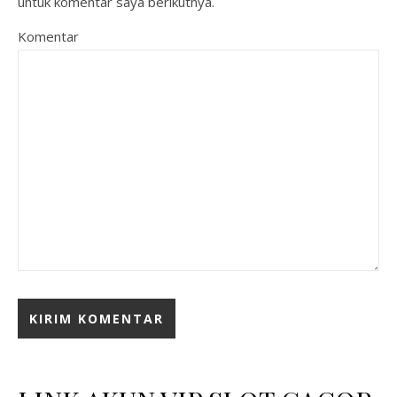
untuk komentar saya berikutnya.
Komentar