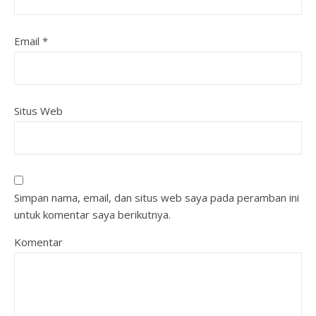
Email
*
Situs Web
Simpan nama, email, dan situs web saya pada peramban ini
untuk komentar saya berikutnya.
Komentar