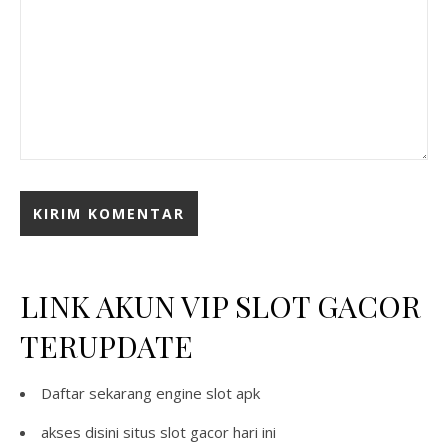
LINK AKUN VIP SLOT GACOR
TERUPDATE
Daftar sekarang
engine slot apk
akses disini
situs slot gacor hari ini