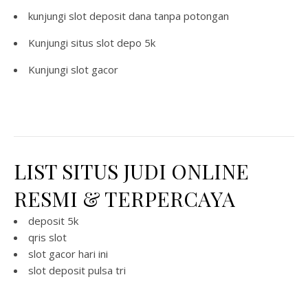
kunjungi
slot deposit dana tanpa potongan
Kunjungi
situs slot depo 5k
Kunjungi
slot gacor
LIST SITUS JUDI ONLINE
RESMI & TERPERCAYA
deposit 5k
qris slot
slot gacor hari ini
slot deposit pulsa tri