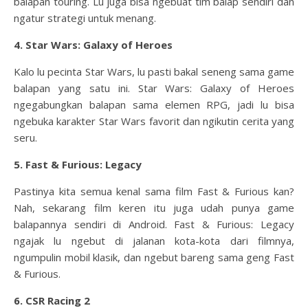
balapan touring. Lu juga bisa ngebuat tim balap sendiri dan
ngatur strategi untuk menang.
4. Star Wars: Galaxy of Heroes
Kalo lu pecinta Star Wars, lu pasti bakal seneng sama game
balapan yang satu ini. Star Wars: Galaxy of Heroes
ngegabungkan balapan sama elemen RPG, jadi lu bisa
ngebuka karakter Star Wars favorit dan ngikutin cerita yang
seru.
5. Fast & Furious: Legacy
Pastinya kita semua kenal sama film Fast & Furious kan?
Nah, sekarang film keren itu juga udah punya game
balapannya sendiri di Android. Fast & Furious: Legacy
ngajak lu ngebut di jalanan kota-kota dari filmnya,
ngumpulin mobil klasik, dan ngebut bareng sama geng Fast
& Furious.
6. CSR Racing 2