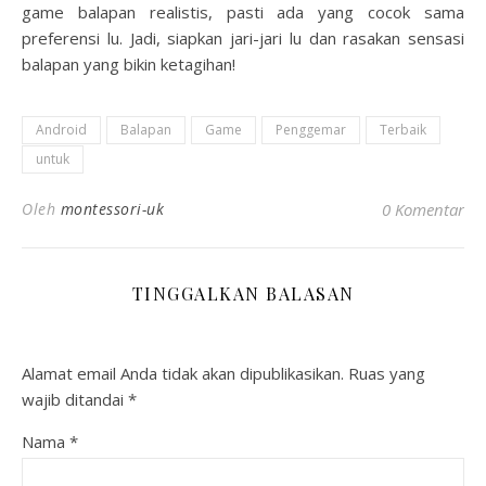
game balapan realistis, pasti ada yang cocok sama
preferensi lu. Jadi, siapkan jari-jari lu dan rasakan sensasi
balapan yang bikin ketagihan!
Android
Balapan
Game
Penggemar
Terbaik
untuk
Oleh
montessori-uk
0 Komentar
TINGGALKAN BALASAN
Alamat email Anda tidak akan dipublikasikan.
Ruas yang
wajib ditandai
*
Nama
*