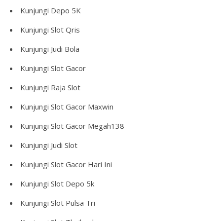
Kunjungi
Depo 5K
Kunjungi
Slot Qris
Kunjungi
Judi Bola
Kunjungi
Slot Gacor
Kunjungi
Raja Slot
Kunjungi
Slot Gacor Maxwin
Kunjungi
Slot Gacor Megah138
Kunjungi
Judi Slot
Kunjungi
Slot Gacor Hari Ini
Kunjungi
Slot Depo 5k
Kunjungi
Slot Pulsa Tri