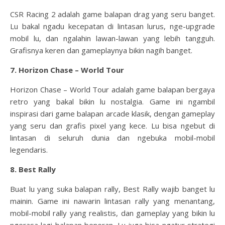
CSR Racing 2 adalah game balapan drag yang seru banget.
Lu bakal ngadu kecepatan di lintasan lurus, nge-upgrade
mobil lu, dan ngalahin lawan-lawan yang lebih tangguh.
Grafisnya keren dan gameplaynya bikin nagih banget.
7. Horizon Chase – World Tour
Horizon Chase – World Tour adalah game balapan bergaya
retro yang bakal bikin lu nostalgia. Game ini ngambil
inspirasi dari game balapan arcade klasik, dengan gameplay
yang seru dan grafis pixel yang kece. Lu bisa ngebut di
lintasan di seluruh dunia dan ngebuka mobil-mobil
legendaris.
8. Best Rally
Buat lu yang suka balapan rally, Best Rally wajib banget lu
mainin. Game ini nawarin lintasan rally yang menantang,
mobil-mobil rally yang realistis, dan gameplay yang bikin lu