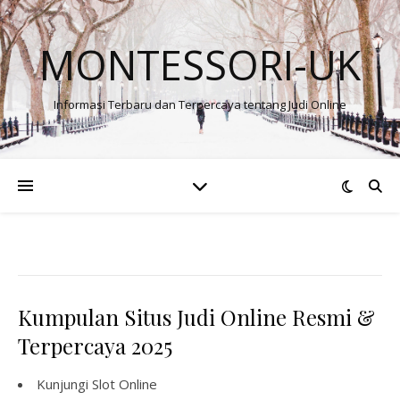
MONTESSORI-UK
Informasi Terbaru dan Terpercaya tentang Judi Online
Kumpulan Situs Judi Online Resmi &
Terpercaya 2025
Kunjungi
Slot Online