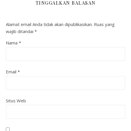
TINGGALKAN BALASAN
Alamat email Anda tidak akan dipublikasikan.
Ruas yang
wajib ditandai
*
Nama
*
Email
*
Situs Web