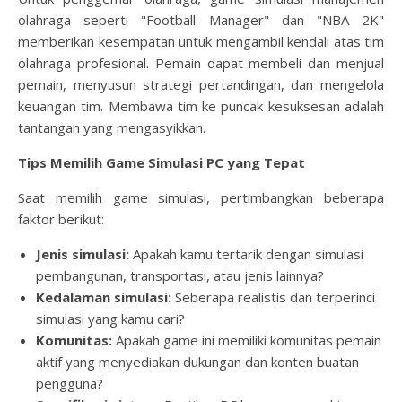
olahraga seperti "Football Manager" dan "NBA 2K"
memberikan kesempatan untuk mengambil kendali atas tim
olahraga profesional. Pemain dapat membeli dan menjual
pemain, menyusun strategi pertandingan, dan mengelola
keuangan tim. Membawa tim ke puncak kesuksesan adalah
tantangan yang mengasyikkan.
Tips Memilih Game Simulasi PC yang Tepat
Saat memilih game simulasi, pertimbangkan beberapa
faktor berikut:
Jenis simulasi:
Apakah kamu tertarik dengan simulasi
pembangunan, transportasi, atau jenis lainnya?
Kedalaman simulasi:
Seberapa realistis dan terperinci
simulasi yang kamu cari?
Komunitas:
Apakah game ini memiliki komunitas pemain
aktif yang menyediakan dukungan dan konten buatan
pengguna?