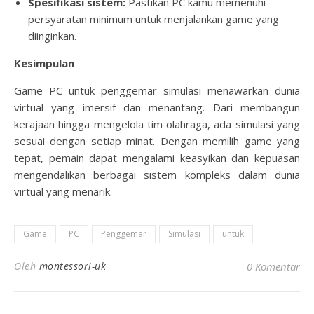
Spesifikasi sistem:
Pastikan PC kamu memenuhi
persyaratan minimum untuk menjalankan game yang
diinginkan.
Kesimpulan
Game PC untuk penggemar simulasi menawarkan dunia
virtual yang imersif dan menantang. Dari membangun
kerajaan hingga mengelola tim olahraga, ada simulasi yang
sesuai dengan setiap minat. Dengan memilih game yang
tepat, pemain dapat mengalami keasyikan dan kepuasan
mengendalikan berbagai sistem kompleks dalam dunia
virtual yang menarik.
Game
PC
Penggemar
Simulasi
untuk
Oleh
montessori-uk
0 Komentar