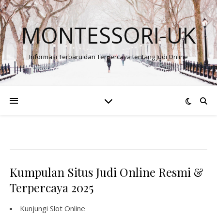
MONTESSORI-UK
Informasi Terbaru dan Terpercaya tentang Judi Online
Kumpulan Situs Judi Online Resmi &
Terpercaya 2025
Kunjungi
Slot Online