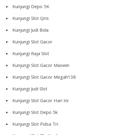
Kunjungi
Depo 5K
Kunjungi
Slot Qris
Kunjungi
Judi Bola
Kunjungi
Slot Gacor
Kunjungi
Raja Slot
Kunjungi
Slot Gacor Maxwin
Kunjungi
Slot Gacor Megah138
Kunjungi
Judi Slot
Kunjungi
Slot Gacor Hari Ini
Kunjungi
Slot Depo 5k
Kunjungi
Slot Pulsa Tri