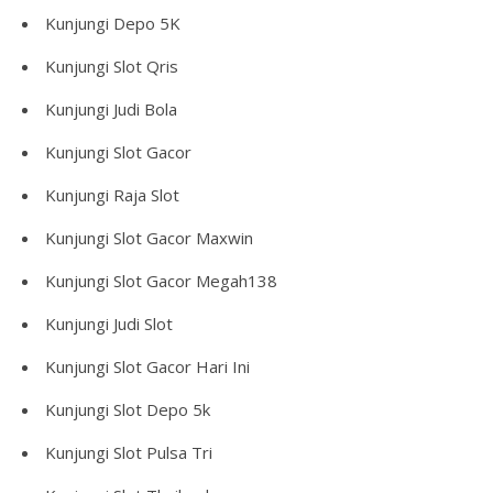
Kunjungi
Depo 5K
Kunjungi
Slot Qris
Kunjungi
Judi Bola
Kunjungi
Slot Gacor
Kunjungi
Raja Slot
Kunjungi
Slot Gacor Maxwin
Kunjungi
Slot Gacor Megah138
Kunjungi
Judi Slot
Kunjungi
Slot Gacor Hari Ini
Kunjungi
Slot Depo 5k
Kunjungi
Slot Pulsa Tri