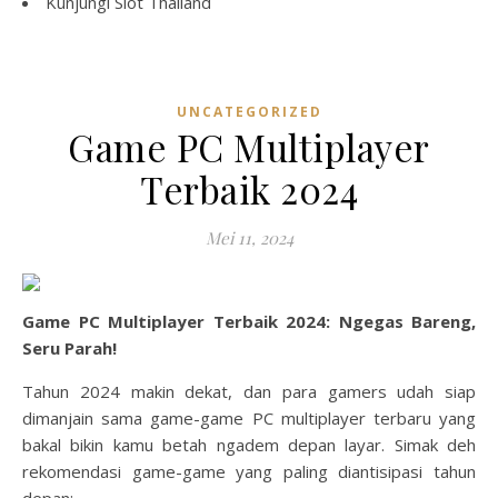
Kunjungi
Slot Thailand
UNCATEGORIZED
Game PC Multiplayer
Terbaik 2024
Mei 11, 2024
Game PC Multiplayer Terbaik 2024: Ngegas Bareng,
Seru Parah!
Tahun 2024 makin dekat, dan para gamers udah siap
dimanjain sama game-game PC multiplayer terbaru yang
bakal bikin kamu betah ngadem depan layar. Simak deh
rekomendasi game-game yang paling diantisipasi tahun