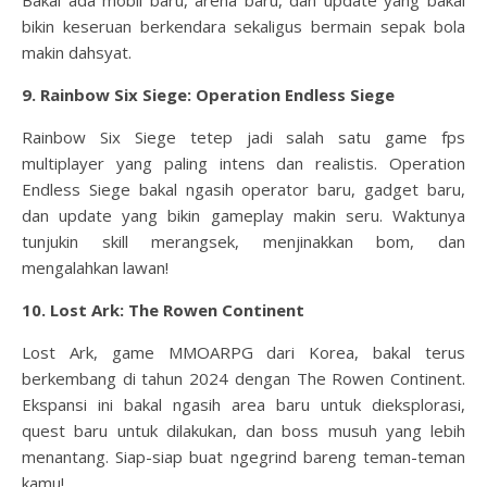
Bakal ada mobil baru, arena baru, dan update yang bakal
bikin keseruan berkendara sekaligus bermain sepak bola
makin dahsyat.
9. Rainbow Six Siege: Operation Endless Siege
Rainbow Six Siege tetep jadi salah satu game fps
multiplayer yang paling intens dan realistis. Operation
Endless Siege bakal ngasih operator baru, gadget baru,
dan update yang bikin gameplay makin seru. Waktunya
tunjukin skill merangsek, menjinakkan bom, dan
mengalahkan lawan!
10. Lost Ark: The Rowen Continent
Lost Ark, game MMOARPG dari Korea, bakal terus
berkembang di tahun 2024 dengan The Rowen Continent.
Ekspansi ini bakal ngasih area baru untuk dieksplorasi,
quest baru untuk dilakukan, dan boss musuh yang lebih
menantang. Siap-siap buat ngegrind bareng teman-teman
kamu!