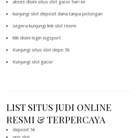
akses disini
situs slot gacor hari ini
kunjungi
slot deposit dana tanpa potongan
segera kunjungi
link slot resmi
klik disini
login iogsport
Kunjungi
situs slot depo 5k
Kunjungi
slot gacor
LIST SITUS JUDI ONLINE
RESMI & TERPERCAYA
deposit 5k
qris slot