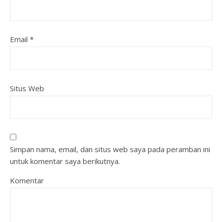
Email
*
Situs Web
Simpan nama, email, dan situs web saya pada peramban ini
untuk komentar saya berikutnya.
Komentar