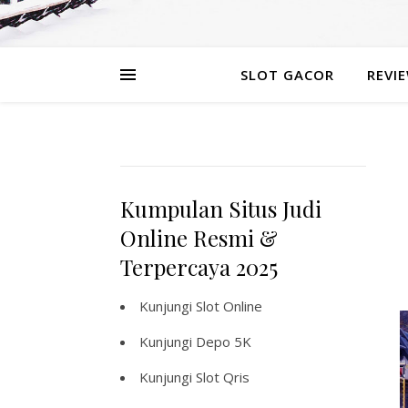
SLOT GACOR
REVIE
Kumpulan Situs Judi
Online Resmi &
Terpercaya 2025
Kunjungi
Slot Online
Kunjungi
Depo 5K
Kunjungi
Slot Qris