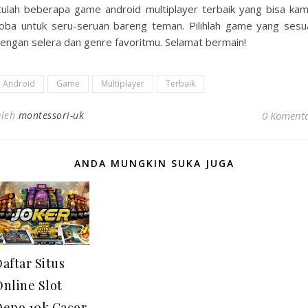
tulah beberapa game android multiplayer terbaik yang bisa ka
oba untuk seru-seruan bareng teman. Pilihlah game yang sesu
engan selera dan genre favoritmu. Selamat bermain!
Android
Game
Multiplayer
Terbaik
leh
montessori-uk
0 Koment
ANDA MUNGKIN SUKA JUGA
aftar Situs
Online Slot
Depo 10k Gacor