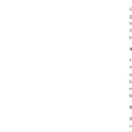
G
g
m
D
k
4
F
P
w
b
m
k
5
B
c