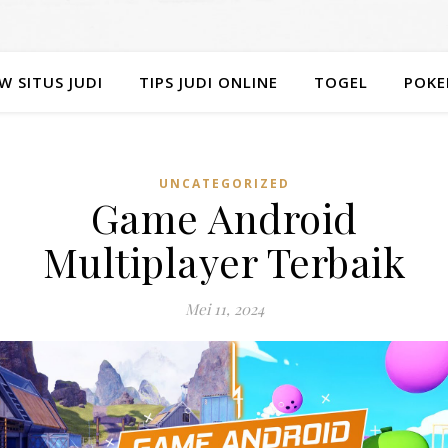
W SITUS JUDI
TIPS JUDI ONLINE
TOGEL
POKE
UNCATEGORIZED
Game Android
Multiplayer Terbaik
Mei 11, 2024