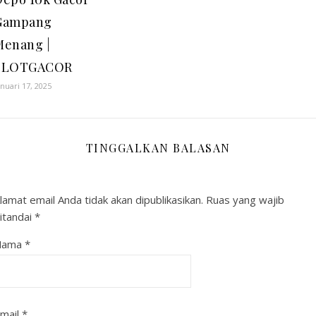
Gampang
Menang |
SLOTGACOR
anuari 17, 2025
TINGGALKAN BALASAN
lamat email Anda tidak akan dipublikasikan.
Ruas yang wajib
itandai
*
Nama
*
mail
*