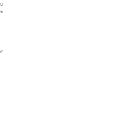
mu
ai
ar