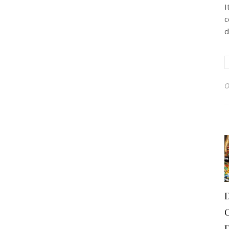
I
c
d
O
D