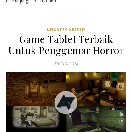
Kunjungi
Slot Thailand
UNCATEGORIZED
Game Tablet Terbaik
Untuk Penggemar Horror
Mei 10, 2024