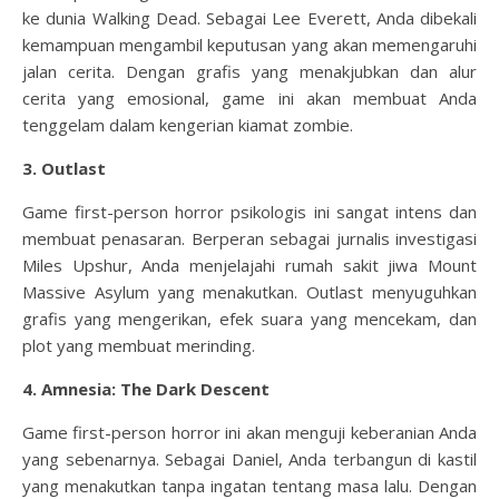
ke dunia Walking Dead. Sebagai Lee Everett, Anda dibekali
kemampuan mengambil keputusan yang akan memengaruhi
jalan cerita. Dengan grafis yang menakjubkan dan alur
cerita yang emosional, game ini akan membuat Anda
tenggelam dalam kengerian kiamat zombie.
3. Outlast
Game first-person horror psikologis ini sangat intens dan
membuat penasaran. Berperan sebagai jurnalis investigasi
Miles Upshur, Anda menjelajahi rumah sakit jiwa Mount
Massive Asylum yang menakutkan. Outlast menyuguhkan
grafis yang mengerikan, efek suara yang mencekam, dan
plot yang membuat merinding.
4. Amnesia: The Dark Descent
Game first-person horror ini akan menguji keberanian Anda
yang sebenarnya. Sebagai Daniel, Anda terbangun di kastil
yang menakutkan tanpa ingatan tentang masa lalu. Dengan