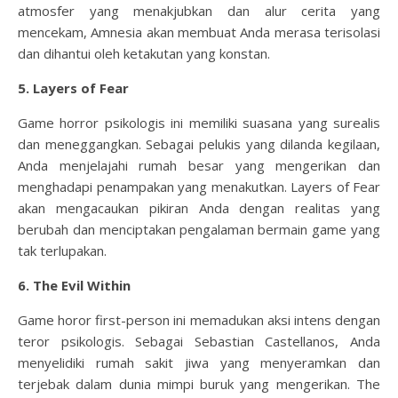
atmosfer yang menakjubkan dan alur cerita yang
mencekam, Amnesia akan membuat Anda merasa terisolasi
dan dihantui oleh ketakutan yang konstan.
5. Layers of Fear
Game horror psikologis ini memiliki suasana yang surealis
dan meneggangkan. Sebagai pelukis yang dilanda kegilaan,
Anda menjelajahi rumah besar yang mengerikan dan
menghadapi penampakan yang menakutkan. Layers of Fear
akan mengacaukan pikiran Anda dengan realitas yang
berubah dan menciptakan pengalaman bermain game yang
tak terlupakan.
6. The Evil Within
Game horor first-person ini memadukan aksi intens dengan
teror psikologis. Sebagai Sebastian Castellanos, Anda
menyelidiki rumah sakit jiwa yang menyeramkan dan
terjebak dalam dunia mimpi buruk yang mengerikan. The