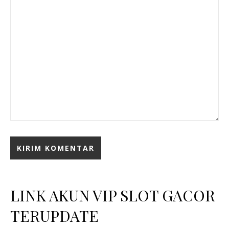
LINK AKUN VIP SLOT GACOR
TERUPDATE