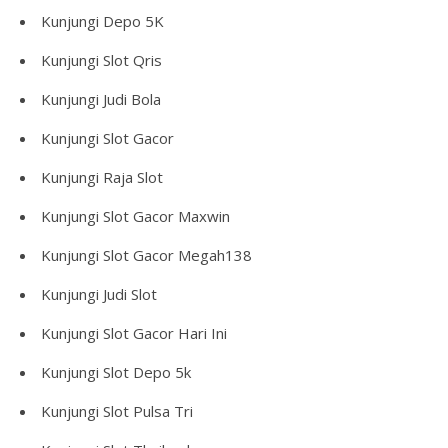
Kunjungi
Depo 5K
Kunjungi
Slot Qris
Kunjungi
Judi Bola
Kunjungi
Slot Gacor
Kunjungi
Raja Slot
Kunjungi
Slot Gacor Maxwin
Kunjungi
Slot Gacor Megah138
Kunjungi
Judi Slot
Kunjungi
Slot Gacor Hari Ini
Kunjungi
Slot Depo 5k
Kunjungi
Slot Pulsa Tri