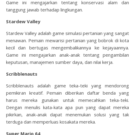
Game ini mengajarkan tentang konservasi alam dan
tanggung jawab terhadap lingkungan.
Stardew Valley
Stardew Valley adalah game simulasi pertanian yang sangat
menawan. Pemain mewarisi pertanian yang bobrok di kota
kecil dan bertugas mengembalikannya ke kejayaannya.
Game ini mengajarkan anak-anak tentang pengambilan
keputusan, manajemen sumber daya, dan nilai kerja.
Scribblenauts
Scribblenauts adalah game teka-teki yang mendorong
pemikiran kreatif. Pemain diberikan daftar benda yang
harus mereka gunakan untuk memecahkan teka-teki.
Dengan menulis kata-kata apa pun yang dapat mereka
pikirkan, anak-anak dapat menemukan solusi yang tak
terduga dan memperluas kosakata mereka.
Super Mario 64