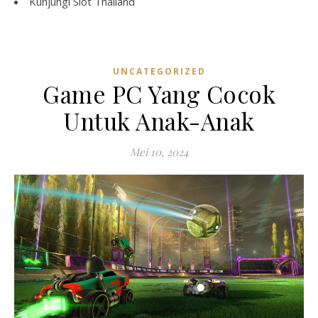
Kunjungi
Slot Thailand
UNCATEGORIZED
Game PC Yang Cocok
Untuk Anak-Anak
Mei 10, 2024