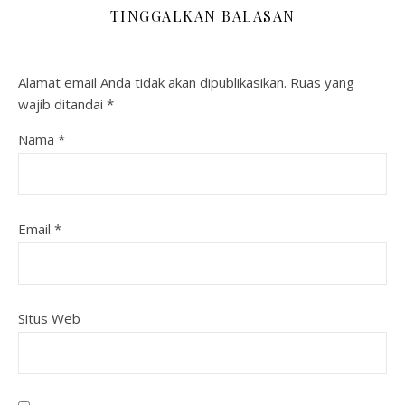
TINGGALKAN BALASAN
Alamat email Anda tidak akan dipublikasikan.
Ruas yang
wajib ditandai
*
Nama
*
Email
*
Situs Web