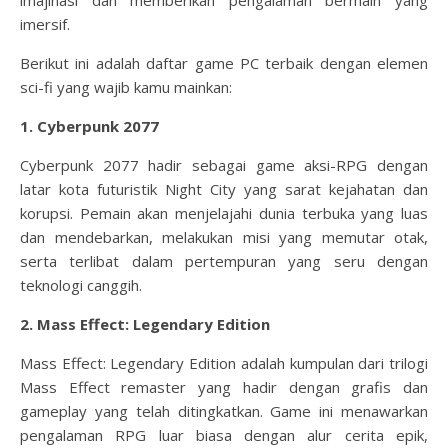
imajinasi dan memberikan pengalaman bermain yang
imersif.
Berikut ini adalah daftar game PC terbaik dengan elemen
sci-fi yang wajib kamu mainkan:
1. Cyberpunk 2077
Cyberpunk 2077 hadir sebagai game aksi-RPG dengan
latar kota futuristik Night City yang sarat kejahatan dan
korupsi. Pemain akan menjelajahi dunia terbuka yang luas
dan mendebarkan, melakukan misi yang memutar otak,
serta terlibat dalam pertempuran yang seru dengan
teknologi canggih.
2. Mass Effect: Legendary Edition
Mass Effect: Legendary Edition adalah kumpulan dari trilogi
Mass Effect remaster yang hadir dengan grafis dan
gameplay yang telah ditingkatkan. Game ini menawarkan
pengalaman RPG luar biasa dengan alur cerita epik,