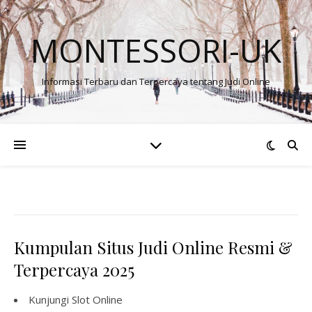
MONTESSORI-UK
Informasi Terbaru dan Terpercaya tentang Judi Online
Kumpulan Situs Judi Online Resmi &
Terpercaya 2025
Kunjungi
Slot Online