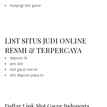
Kunjungi
slot gacor
LIST SITUS JUDI ONLINE
RESMI & TERPERCAYA
deposit 5k
qris slot
slot gacor hari ini
slot deposit pulsa tri
Daftar Link Slot Gacor Indonesia