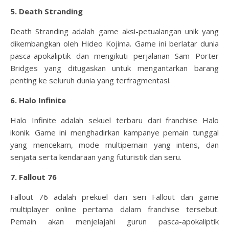
5. Death Stranding
Death Stranding adalah game aksi-petualangan unik yang
dikembangkan oleh Hideo Kojima. Game ini berlatar dunia
pasca-apokaliptik dan mengikuti perjalanan Sam Porter
Bridges yang ditugaskan untuk mengantarkan barang
penting ke seluruh dunia yang terfragmentasi.
6. Halo Infinite
Halo Infinite adalah sekuel terbaru dari franchise Halo
ikonik. Game ini menghadirkan kampanye pemain tunggal
yang mencekam, mode multipemain yang intens, dan
senjata serta kendaraan yang futuristik dan seru.
7. Fallout 76
Fallout 76 adalah prekuel dari seri Fallout dan game
multiplayer online pertama dalam franchise tersebut.
Pemain akan menjelajahi gurun pasca-apokaliptik