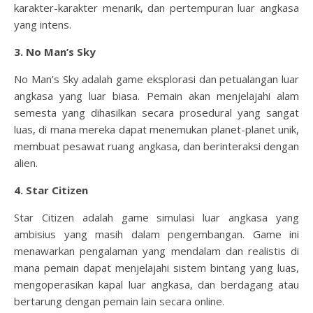
karakter-karakter menarik, dan pertempuran luar angkasa
yang intens.
3. No Man’s Sky
No Man’s Sky adalah game eksplorasi dan petualangan luar
angkasa yang luar biasa. Pemain akan menjelajahi alam
semesta yang dihasilkan secara prosedural yang sangat
luas, di mana mereka dapat menemukan planet-planet unik,
membuat pesawat ruang angkasa, dan berinteraksi dengan
alien.
4. Star Citizen
Star Citizen adalah game simulasi luar angkasa yang
ambisius yang masih dalam pengembangan. Game ini
menawarkan pengalaman yang mendalam dan realistis di
mana pemain dapat menjelajahi sistem bintang yang luas,
mengoperasikan kapal luar angkasa, dan berdagang atau
bertarung dengan pemain lain secara online.