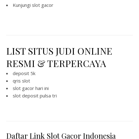
Kunjungi
slot gacor
LIST SITUS JUDI ONLINE
RESMI & TERPERCAYA
deposit 5k
qris slot
slot gacor hari ini
slot deposit pulsa tri
Daftar Link Slot Gacor Indonesia