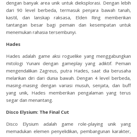
dengan banyak area unik untuk dieksplorasi. Dengan lebih
dari 90 level berbeda, termasuk penjara bawah tanah,
kastil, dan lanskap raksasa, Elden Ring memberikan
tantangan besar bagi pemain dan kesempatan untuk
menemukan rahasia tersembunyi.
Hades
Hades adalah game aksi roguelike yang menggabungkan
mitologi Yunani dengan gameplay yang adiktif. Pemain
mengendalikan Zagreus, putra Hades, saat dia berusaha
melarikan diri dari dunia bawah. Dengan 4 level berbeda,
masing-masing dengan variasi musuh, senjata, dan buff
yang unik, Hades memberikan pengalaman yang terus
segar dan menantang.
Disco Elysium: The Final Cut
Disco Elysium adalah game role-playing unik yang
memadukan elemen penyelidikan, pembangunan karakter,