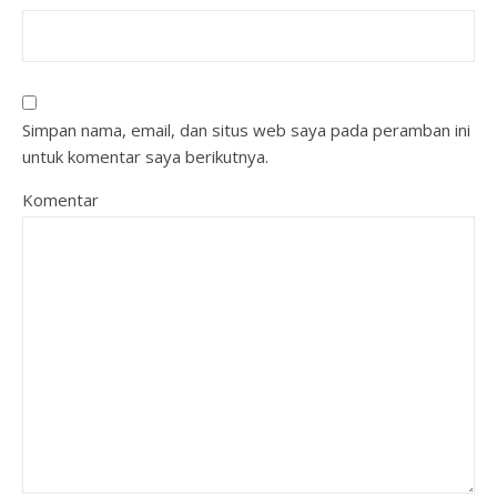
Simpan nama, email, dan situs web saya pada peramban ini
untuk komentar saya berikutnya.
Komentar