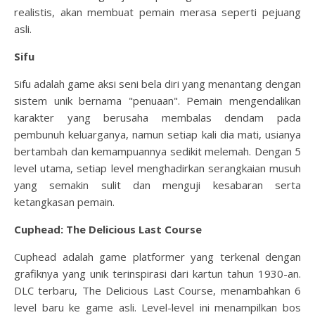
realistis, akan membuat pemain merasa seperti pejuang
asli.
Sifu
Sifu adalah game aksi seni bela diri yang menantang dengan
sistem unik bernama "penuaan". Pemain mengendalikan
karakter yang berusaha membalas dendam pada
pembunuh keluarganya, namun setiap kali dia mati, usianya
bertambah dan kemampuannya sedikit melemah. Dengan 5
level utama, setiap level menghadirkan serangkaian musuh
yang semakin sulit dan menguji kesabaran serta
ketangkasan pemain.
Cuphead: The Delicious Last Course
Cuphead adalah game platformer yang terkenal dengan
grafiknya yang unik terinspirasi dari kartun tahun 1930-an.
DLC terbaru, The Delicious Last Course, menambahkan 6
level baru ke game asli. Level-level ini menampilkan bos